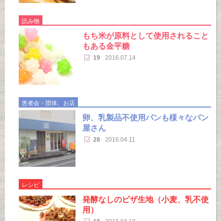
読み物
もち米が原料として使用されること
もある金平糖
19
2016.07.14
患者会・団体、お店
卵、乳製品不使用パンも様々なパン
屋さん
28
2016.04.11
レシピ
発酵なしのピザ生地（小麦、乳不使
用）