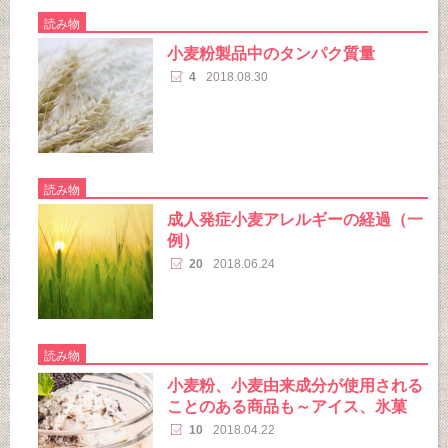
読み物
小麦粉製品中のタンパク質量
4
2018.08.30
読み物
成人発症小麦アレルギーの経過（一
例）
20
2018.06.24
読み物
小麦粉、小麦由来成分が使用される
ことのある商品も～アイス、氷菓
10
2018.04.22