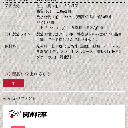
栄養成分
たん白質（g） 2.2g/1個
脂質（g） 1.8g/1個
炭水化物（g） 35.6g（糖質34.6g、食物繊維
1.0g）/1個
ナトリウム（mg） 食塩相当量0.7g/1個
同じ製造ライン
製造工場ではアレルギー特定原材料を含む２８品目
に関して全て持ち込んでおりません。
原材料
原材料：玄米粉(うるち米(国産))、砂糖、イースト、
食塩/加工デンプン、トレハロース、増粘剤 (HPMC、
グァーガム)、乳化剤
米
関連記事