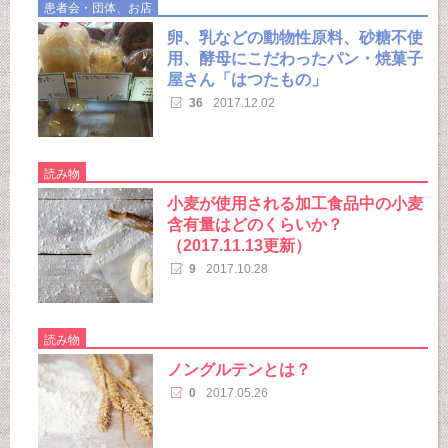
患者会・団体、お店
卵、乳などの動物性原料、砂糖不使
用、酵母にこだわったパン・焼菓子
屋さん「はつたもの」
36
2017.12.02
読み物
小麦が使用される加工食品中の小麦
含有量はどのくらいか？
（2017.11.13更新）
9
2017.10.28
読み物
ノングルテンとは？
0
2017.05.26