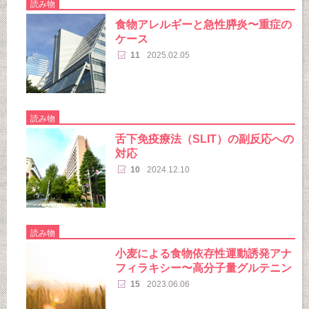
読み物
食物アレルギーと急性膵炎〜重症の
ケース
11
2025.02.05
読み物
舌下免疫療法（SLIT）の副反応への
対応
10
2024.12.10
読み物
小麦による食物依存性運動誘発アナ
フィラキシー〜高分子量グルテニン
15
2023.06.06