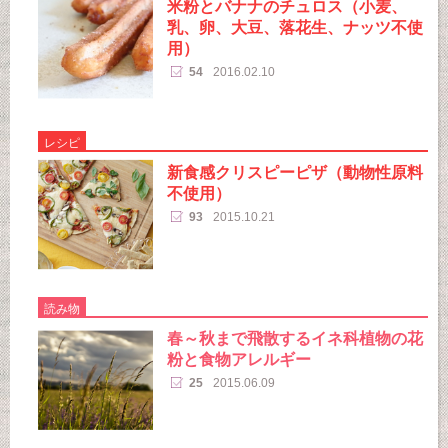
米粉とバナナのチュロス（小麦、
乳、卵、大豆、落花生、ナッツ不使
用）
54
2016.02.10
レシピ
新食感クリスピーピザ（動物性原料
不使用）
93
2015.10.21
読み物
春～秋まで飛散するイネ科植物の花
粉と食物アレルギー
25
2015.06.09