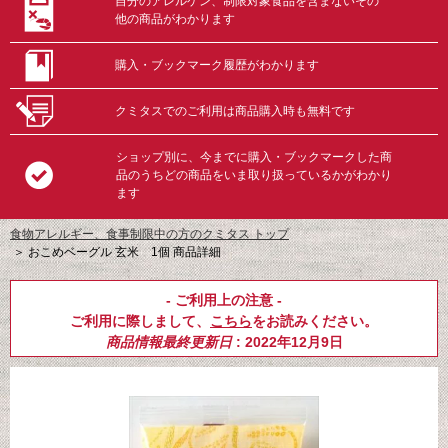
自分のアレルゲン、制限対象食品を含まないその
他の商品がわかります
購入・ブックマーク履歴がわかります
クミタスでのご利用は商品購入時も無料です
ショップ別に、今までに購入・ブックマークした商
品のうちどの商品をいま取り扱っているかがわかり
ます
食物アレルギー、食事制限中の方のクミタス トップ
＞
おこめベーグル 玄米 1個 商品詳細
- ご利用上の注意 -
ご利用に際しまして、
こちら
をお読みください。
商品情報最終更新日
: 2022年12月9日