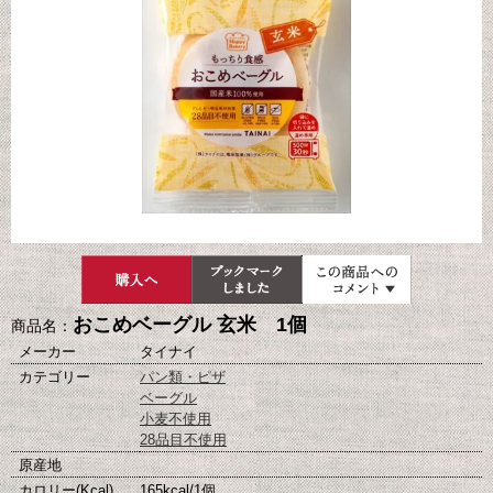
おこめベーグル 玄米 1個
商品名：
メーカー
タイナイ
カテゴリー
パン類・ピザ
ベーグル
小麦不使用
28品目不使用
原産地
カロリー(Kcal)
165kcal/1個