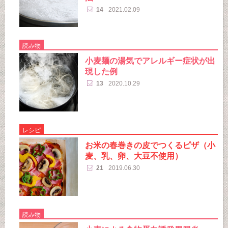
14
2021.02.09
読み物
小麦麺の湯気でアレルギー症状が出
現した例
13
2020.10.29
レシピ
お米の春巻きの皮でつくるピザ（小
麦、乳、卵、大豆不使用）
21
2019.06.30
読み物