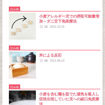
読み物
小麦アレルギー児での摂取可能量増
加～ダニ舌下免疫療法
13
2021.10.15
読み物
米による反応
10
2021.09.13
読み物
小麦を含む麺を茹でた湯気を吸入し
症状出現していた児への経口免疫療
法