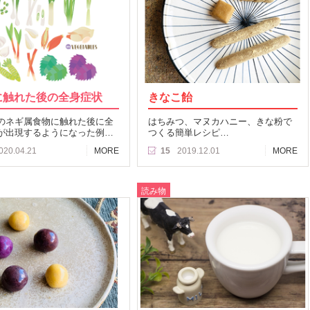
に触れた後の全身症状
きなこ飴
のネギ属食物に触れた後に全
はちみつ、マヌカハニー、きな粉で
が出現するようになった例…
つくる簡単レシピ…
020.04.21
MORE
15
2019.12.01
MORE
読み物