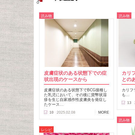
読み物
読み物
皮膚症状のある状態下での症
カリ
状出現のケースから
との
皮膚症状のある状態下でBCG接種し
カリフ
た乳児において、その後に貨幣状湿
も…
疹を生じ自家感作性皮膚炎を発症し
13
たケース…
10
2025.02.08
MORE
読み物
レシピ