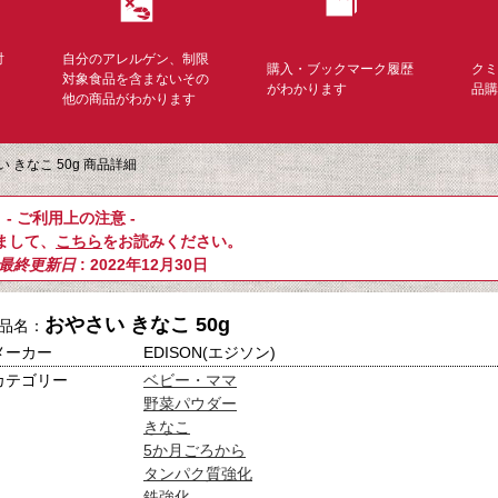
対
自分のアレルゲン、制限
購入・ブックマーク履歴
ク
く
対象食品を含まないその
がわかります
品
他の商品がわかります
 きなこ 50g 商品詳細
- ご利用上の注意 -
まして、
こちら
をお読みください。
最終更新日
: 2022年12月30日
おやさい きなこ 50g
品名：
メーカー
EDISON(エジソン)
カテゴリー
ベビー・ママ
野菜パウダー
きなこ
5か月ごろから
タンパク質強化
鉄強化