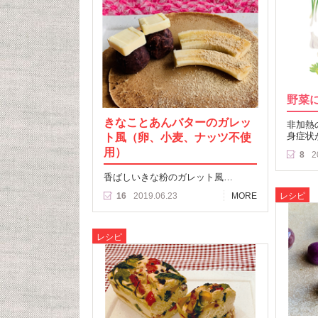
野菜
きなことあんバターのガレッ
非加熱
ト風（卵、小麦、ナッツ不使
身症状
用）
8
2
香ばしいきな粉のガレット風…
レシピ
16
2019.06.23
MORE
レシピ