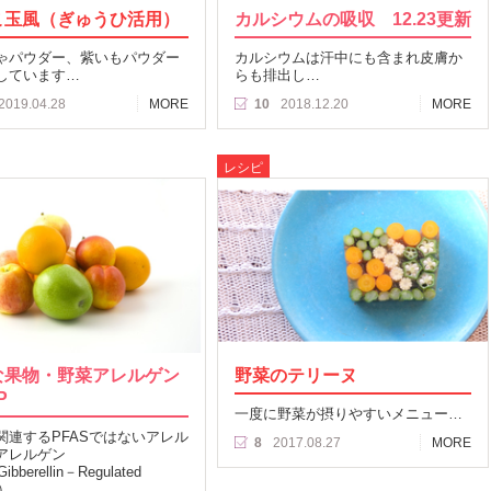
こ玉風（ぎゅうひ活用）
カルシウムの吸収 12.23更新
ゃパウダー、紫いもパウダー
カルシウムは汗中にも含まれ皮膚か
しています…
らも排出し…
2019.04.28
MORE
10
2018.12.20
MORE
レシピ
な果物・野菜アレルゲン
野菜のテリーヌ
P
一度に野菜が摂りやすいメニュー…
関連するPFASではないアレル
8
2017.08.27
MORE
アレルゲン
bberellin－Regulated
in）…