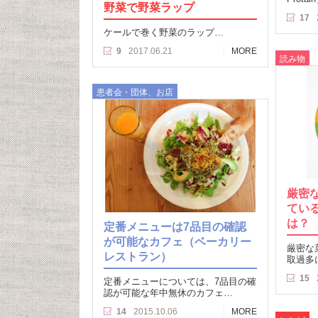
野菜で野菜ラップ
17
ケールで巻く野菜のラップ…
9
2017.06.21
MORE
読み物
患者会・団体、お店
厳密
てい
は？
定番メニューは7品目の確認
が可能なカフェ（ベーカリー
厳密な
レストラン）
取過多
15
定番メニューについては、7品目の確
認が可能な年中無休のカフェ…
14
2015.10.06
MORE