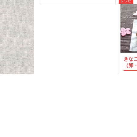
レシピ
きな
（卵
卵・乳
る、き
20
記事T
食品検
クミ
食事制限をしている人が