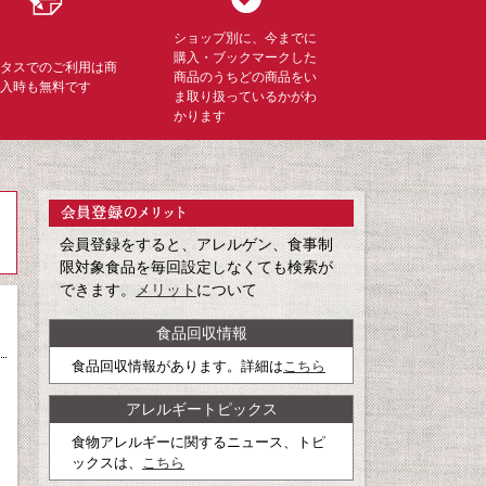
ショップ別に、今までに
購入・ブックマークした
ミタスでのご利用は商
商品のうちどの商品をい
購入時も無料です
ま取り扱っているかがわ
かります
会員登録をすると、アレルゲン、食事制
限対象食品を毎回設定しなくても検索が
できます。
メリット
について
食品回収情報
食品回収情報があります。詳細は
こちら
アレルギートピックス
食物アレルギーに関するニュース、トピ
ックスは、
こちら