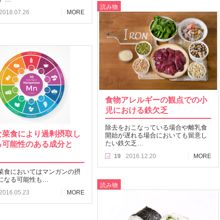
読み物
2018.07.26
MORE
食物アレルギーの観点での小
児における鉄欠乏
除去をおこなっている場合や離乳食
な菜食により過剰摂取し
開始が遅れる場合においても留意し
る可能性のある成分と
たい鉄欠乏…
19
2016.12.20
MORE
菜食においてはマンガンの摂
になる可能性も…
読み物
2016.05.23
MORE