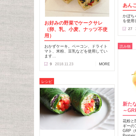
あん
かぼち
を使用
お好みの野菜でケークサレ
（卵、乳、小麦、ナッツ不使
27
用）
おかずケーキ。ベーコン、ドライト
読み物
マト、米粉、豆乳などを使用してい
ます…
9
2018.11.23
MORE
レシピ
新た
～GR
花粉と
ギーの
GRP（Gi
Prota