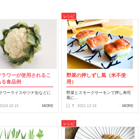
レシピ
フラワーが使用されるこ
野菜の押しずし風（米不使
ある食品例
用）
ラワーライスやツナ缶などに
野菜とスモークサーモンで押し寿司
風に…
2024.10.15
MORE
7
2021.12.19
MORE
レシピ