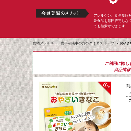
アレルゲン、食事制限
象食品を毎回設定しな
ても検索ができます
食物アレルギー、食事制限中の方のクミタス トップ
＞
おやさい
ご利用に際し
商品情報
商