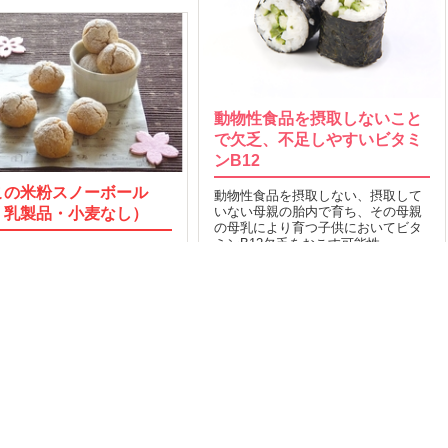
動物性食品を摂取しないこと
で欠乏、不足しやすいビタミ
ンB12
この米粉スノーボール
動物性食品を摂取しない、摂取して
・乳製品・小麦なし）
いない母親の胎内で育ち、その母親
の母乳により育つ子供においてビタ
ミンB12欠乏をおこす可能性…
製品・小麦を使わないでつく
なこの米粉スノーボール…
31
2015.06.21
MORE
2014.03.21
MORE
OP
運営会社
Facebook
索TOP
採用
Twitter
タスとは
取材のご依頼