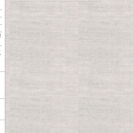
製
じ
ア