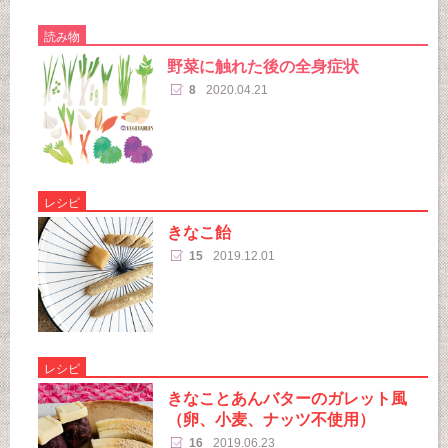
読み物
野菜に触れた後の全身症状
8
2020.04.21
レシピ
きなこ飴
15
2019.12.01
レシピ
きなことあんバターのガレット風
（卵、小麦、ナッツ不使用）
16
2019.06.23