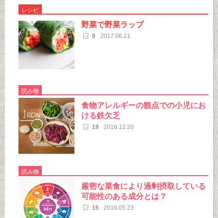
レシピ
野菜で野菜ラップ
9
2017.06.21
読み物
食物アレルギーの観点での小児にお
ける鉄欠乏
19
2016.12.20
読み物
厳密な菜食により過剰摂取している
可能性のある成分とは？
15
2016.05.23