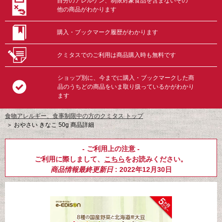
自分のアレルゲン、制限対象食品を含まないその
他の商品がわかります
購入・ブックマーク履歴がわかります
クミタスでのご利用は商品購入時も無料です
ショップ別に、今までに購入・ブックマークした商
品のうちどの商品をいま取り扱っているかがわかり
ます
食物アレルギー、食事制限中の方のクミタス トップ
＞
おやさい きなこ 50g 商品詳細
- ご利用上の注意 -
ご利用に際しまして、
こちら
をお読みください。
商品情報最終更新日
: 2022年12月30日