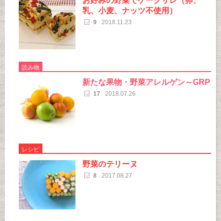
お好みの野菜でケークサレ（卵、
乳、小麦、ナッツ不使用）
9
2018.11.23
読み物
新たな果物・野菜アレルゲン～GRP
17
2018.07.26
レシピ
野菜のテリーヌ
8
2017.08.27