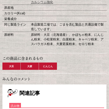
カルシウム強化
原産地
カロリー(Kcal)
栄養成分
同じ製造ライン
本品製造工場では、ごまを含む製品と共通設備で製
造しています。
原材料
原材料：大豆（北海道産）、かぼちゃ粉末、にんじ
ん粉末、小松菜粉末、白菜粉末、キャベツ粉末、ア
スパラガス粉末、大麦若葉粉末、セロリ粉末
大豆
大麦
にんじん
関連記事
読み物