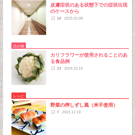
皮膚症状のある状態下での症状出現
のケースから
10
2025.02.08
読み物
カリフラワーが使用されることのあ
る食品例
13
2024.10.15
レシピ
野菜の押しずし風（米不使用）
7
2021.12.19