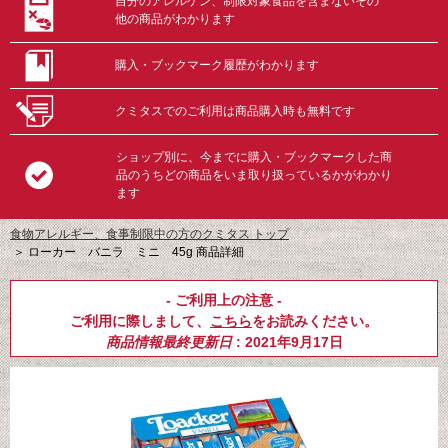
自分のアレルゲン、制限対象食品を含まないその
他の商品がわかります
購入・ブックマーク履歴がわかります
クミタスでのご利用は商品購入時も無料です
ショップ別に、今までに購入・ブックマークした商
品のうちどの商品をいま取り扱っているかがわかり
ます
食物アレルギー、食事制限中の方のクミタス トップ
＞
ローカー バニラ ミニ 45g 商品詳細
- ご利用上の注意 -
ご利用に際しまして、
こちら
をお読みください。
商品情報最終更新日
: 2021年9月17日