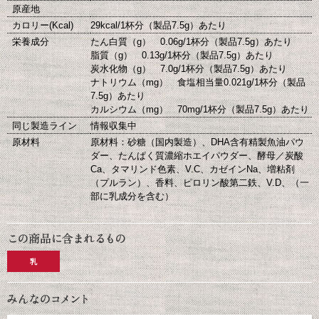
原産地
カロリー(Kcal)
29kcal/1杯分（製品7.5g）あたり
栄養成分
たん白質（g） 0.06g/1杯分（製品7.5g）あたり
脂質（g） 0.13g/1杯分（製品7.5g）あたり
炭水化物（g） 7.0g/1杯分（製品7.5g）あたり
ナトリウム（mg） 食塩相当量0.021g/1杯分（製品
7.5g）あたり
カルシウム（mg） 70mg/1杯分（製品7.5g）あたり
同じ製造ライン
情報収集中
原材料
原材料：砂糖（国内製造）、DHA含有精製魚油パウ
ダー、たんぱく質濃縮ホエイパウダー、酵母／炭酸
Ca、タマリンド色素、V.C、カゼインNa、増粘剤
（プルラン）、香料、ピロリン酸第二鉄、V.D、（一
部に乳成分を含む）
乳