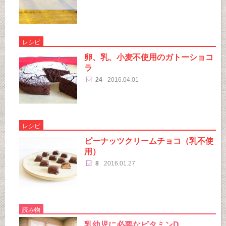
レシピ
卵、乳、小麦不使用のガトーショコ
ラ
24
2016.04.01
レシピ
ピーナッツクリームチョコ（乳不使
用）
8
2016.01.27
読み物
乳幼児に必要なビタミンD