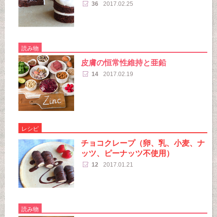
36
2017.02.25
読み物
皮膚の恒常性維持と亜鉛
14
2017.02.19
レシピ
チョコクレープ（卵、乳、小麦、ナ
ッツ、ピーナッツ不使用）
12
2017.01.21
読み物