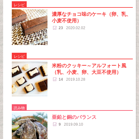
レシピ
濃厚なチョコ味のケーキ（卵、乳、
小麦不使用）
23
2020.02.02
レシピ
米粉のクッキー～アルフォート風
（乳、小麦、卵、大豆不使用）
14
2019.10.28
読み物
亜鉛と銅のバランス
9
2019.09.10