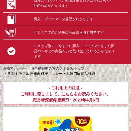
自分のアレルゲン、制限対象食品を含まないその
他の商品がわかります
購入・ブックマーク履歴がわかります
クミタスでのご利用は商品購入時も無料です
ショップ別に、今までに購入・ブックマークした商
品のうちどの商品をいま取り扱っているかがわかり
ます
食物アレルギー、食事制限中の方のクミタス トップ
＞
明治ミラフル 粉末飲料 チョコレート風味 75g 商品詳細
- ご利用上の注意 -
ご利用に際しまして、
こちら
をお読みください。
商品情報最終更新日
: 2023年4月6日