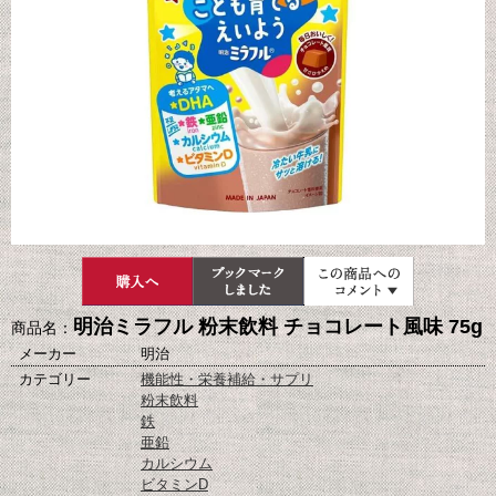
明治ミラフル 粉末飲料 チョコレート風味 75g
商品名：
メーカー
明治
カテゴリー
機能性・栄養補給・サプリ
粉末飲料
鉄
亜鉛
カルシウム
ビタミンD