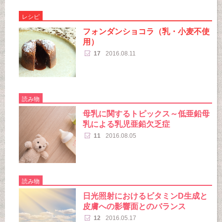
レシピ
フォンダンショコラ（乳・小麦不使
用）
17
2016.08.11
読み物
母乳に関するトピックス～低亜鉛母
乳による乳児亜鉛欠乏症
11
2016.08.05
読み物
日光照射におけるビタミンD生成と
皮膚への影響面とのバランス
12
2016.05.17