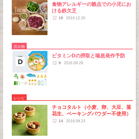
食物アレルギーの観点での小児にお
ける鉄欠乏
19
2016.12.20
読み物
ビタミンDの摂取と喘息発作予防
9
2016.09.28
レシピ
チョコタルト（小麦、卵、大豆、落
花生、ベーキングパウダー不使用）
14
2016.09.23