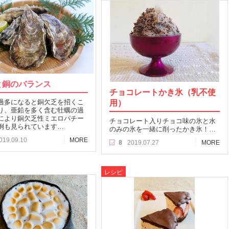
と銅のバランス
チョコレートかき氷（乳不使
過多になると銅欠乏を招くこ
用）
り、亜鉛を多く含む牡蠣の過
により銅欠乏性ミエロパチー
チョコレート入りチョコ味の氷と水
例も見られています…
のみの氷を一緒に削ったかき氷！…
019.09.10
MORE
8
2019.07.27
MORE
レシピ