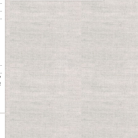
た
ウ
酸