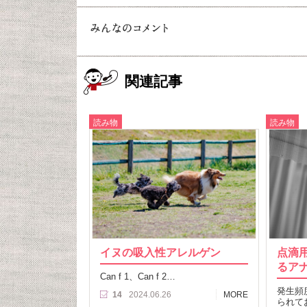
関連記事
読み物
読み物
イヌの吸入性アレルゲン
点滴
るア
Can f 1、Can f 2…
発生頻
14
2024.06.26
MORE
られて