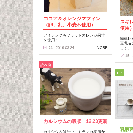
ココア＆オレンジマフィン
スキ
（卵、乳、小麦不使用）
使用
アイシングもブラッドオレンジ果汁
簡単レ
を使用！…
豆乳＆
21
2019.03.24
MORE
ます。
15
読み物
PR
カルシウムの吸収 12.23更新
乳酸
カルシウムは汗中にも含まれ皮膚か