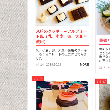
米粉のクッキー～アルフォー
ト風（乳、小麦、卵、大豆不
亜鉛
使用）
亜鉛が
乳、小麦、卵、大豆不使用のクッキ
とがあ
ーをチョコレートの上にのせてみま
剰摂取
した…
に至る
14
2019.10.28
MORE
9
2
レシピ
レシピ