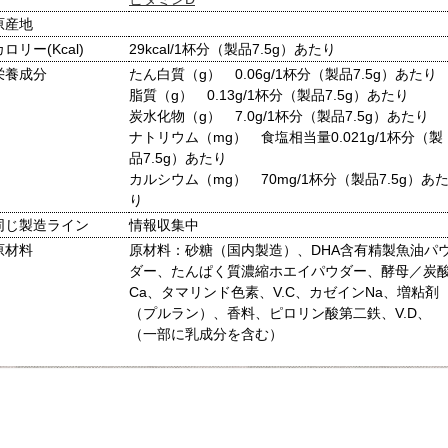
原産地
カロリー(Kcal)
29kcal/1杯分（製品7.5g）あたり
栄養成分
たん白質（g） 0.06g/1杯分（製品7.5g）あたり
脂質（g） 0.13g/1杯分（製品7.5g）あたり
炭水化物（g） 7.0g/1杯分（製品7.5g）あたり
ナトリウム（mg） 食塩相当量0.021g/1杯分（製
品7.5g）あたり
カルシウム（mg） 70mg/1杯分（製品7.5g）あ
り
同じ製造ライン
情報収集中
原材料
原材料：砂糖（国内製造）、DHA含有精製魚油パ
ダー、たんぱく質濃縮ホエイパウダー、酵母／炭
Ca、タマリンド色素、V.C、カゼインNa、増粘剤
（プルラン）、香料、ピロリン酸第二鉄、V.D、
（一部に乳成分を含む）