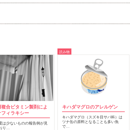
読み物
用複合ビタミン製剤によ
キハダマグロのアレルゲン
ナフィラキシー
キハダマグロ（スズキ目サバ科）は
ツナ缶の原料となることも多い魚
度は少ないものの報告例が見
で…
おり…