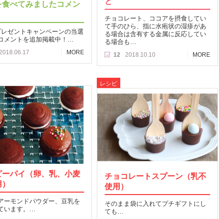
ど
を食べてみましたコメン
チョコレート、ココアを摂食してい
て手のひら、指に水疱状の湿疹があ
プレゼントキャンペーンの当選
る場合は含有する金属に反応してい
コメントを追加掲載中！…
る場合も…
2018.06.17
MORE
12
2018.10.10
MORE
レシピ
ピーパイ（卵、乳、小麦
チョコレートスプーン（乳不
用）
使用）
アーモンドパウダー、豆乳を
そのまま袋に入れてプチギフトにし
ています。…
ても…