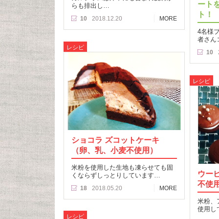
ート
らも排出し…
ト！
10
2018.12.20
MORE
4名様
者さん
レシピ
10
レシピ
ショコラ ズコットケーキ
（卵、乳、小麦不使用）
米粉を使用した生地も凍らせても固
ウー
くならずしっとりしています…
不使
18
2018.05.20
MORE
米粉、
使用し
レシピ