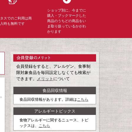
ショップ別に、今までに
購入・ブックマークした
ミタスでのご利用は商
商品のうちどの商品をい
購入時も無料です
ま取り扱っているかがわ
かります
会員登録をすると、アレルゲン、食事制
限対象食品を毎回設定しなくても検索が
できます。
メリット
について
食品回収情報
食品回収情報があります。詳細は
こちら
アレルギートピックス
食物アレルギーに関するニュース、トピ
ックスは、
こちら