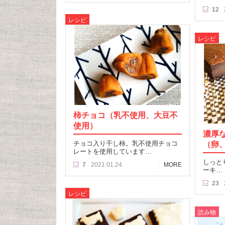
12
レシピ
レシピ
柿チョコ（乳不使用、大豆不
使用）
濃厚
チョコ入り干し柿。乳不使用チョコ
（卵
レートを使用しています…
しっと
7
2021.01.24
MORE
ーキ…
23
レシピ
読み物