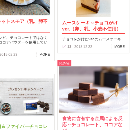
レットスモア（乳、卵不
ムースケーキ～チョコがけ
）
ver.（卵、乳、小麦不使用）
シピ。チョコレートではなく
チョコをかけたver.のムースケーキ…
ココアパウダーを使用してい
…
13
2018.12.22
MORE
2019.02.23
MORE
読み物
食物に含有する金属による反
応～チョコレート、ココアな
菌＆ファイバーチョコレ