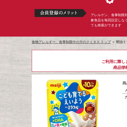
アレルゲン、食事制限
象食品を毎回設定しな
ても検索ができます
食物アレルギー、食事制限中の方のクミタス トップ
＞
明治ミ
ご利用に際し
商品情
商