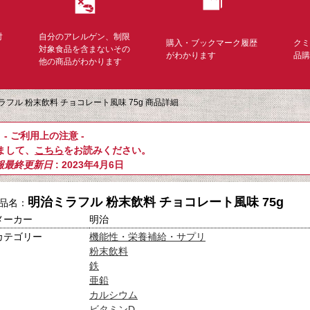
対
自分のアレルゲン、制限
購入・ブックマーク履歴
ク
く
対象食品を含まないその
がわかります
品
他の商品がわかります
ラフル 粉末飲料 チョコレート風味 75g 商品詳細
- ご利用上の注意 -
まして、
こちら
をお読みください。
報最終更新日
: 2023年4月6日
明治ミラフル 粉末飲料 チョコレート風味 75g
品名：
メーカー
明治
カテゴリー
機能性・栄養補給・サプリ
粉末飲料
鉄
亜鉛
カルシウム
ビタミンD