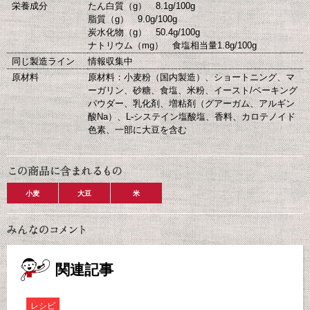
栄養成分
たん白質（g） 8.1g/100g
脂質（g） 9.0g/100g
炭水化物（g） 50.4g/100g
ナトリウム（mg） 食塩相当量1.8g/100g
同じ製造ライン
情報収集中
原材料
原材料：小麦粉（国内製造）、ショートニング、マ
ーガリン、砂糖、食塩、米粉、イースト/ベーキング
パウダー、乳化剤、増粘剤（グアーガム、アルギン
酸Na）、L-システイン塩酸塩、香料、カロテノイド
色素、一部に大豆を含む
小麦
大豆
米
関連記事
レシピ