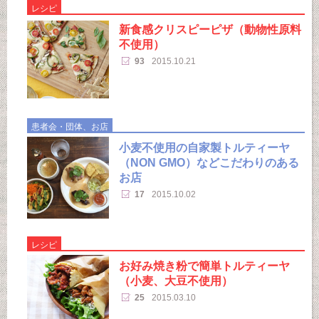
レシピ
新食感クリスピーピザ（動物性原料
不使用）
93
2015.10.21
患者会・団体、お店
小麦不使用の自家製トルティーヤ
（NON GMO）などこだわりのある
お店
17
2015.10.02
レシピ
お好み焼き粉で簡単トルティーヤ
（小麦、大豆不使用）
25
2015.03.10