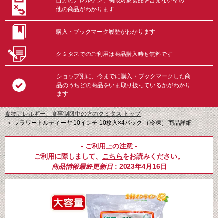
自分のアレルゲン、制限対象食品を含まないその
他の商品がわかります
購入・ブックマーク履歴がわかります
クミタスでのご利用は商品購入時も無料です
ショップ別に、今までに購入・ブックマークした商
品のうちどの商品をいま取り扱っているかがわかり
ます
食物アレルギー、食事制限中の方のクミタス トップ
＞
フラワートルティーヤ 10インチ 10枚入×4パック （冷凍） 商品詳細
- ご利用上の注意 -
ご利用に際しまして、
こちら
をお読みください。
商品情報最終更新日
: 2023年4月16日