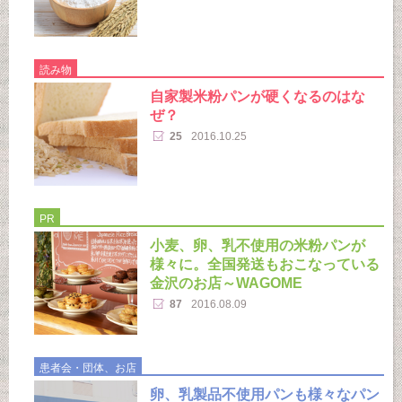
読み物
自家製米粉パンが硬くなるのはな
ぜ？
25
2016.10.25
PR
小麦、卵、乳不使用の米粉パンが
様々に。全国発送もおこなっている
金沢のお店～WAGOME
87
2016.08.09
患者会・団体、お店
卵、乳製品不使用パンも様々なパン