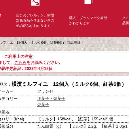
対
自分のアレルゲン、制限
購入・ブックマーク履歴
ク
く
対象食品を含まないその
がわかります
品
他の商品がわかります
ルフィユ 12個入（ミルク6個、紅茶6個） 商品詳細
- ご利用上の注意 -
まして、
こちら
をお読みください。
報最終更新日
: 2023年4月18日
横濱ミルフィユ 12個入（ミルク6個、紅茶6個）
品名：
メーカー
フランセ
カテゴリー
洋菓子・焼菓子
焼菓子
原産地
カロリー(Kcal)
【ミルク】158kcal、【紅茶】155kcal/1個
栄養成分
たん白質（g） 【ミルク】2.2g、【紅茶】1.8g/1