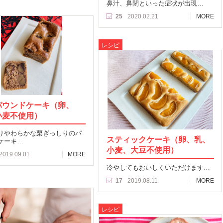
鼻汁、鼻閉といった症状が出現…
25
2020.02.21
MORE
レシピ
パウンドケーキ（卵、
小麦不使用）
りやわらかな栗ぎっしりのパ
スティックケーキ（卵、乳、
ケーキ…
小麦、大豆不使用）
2019.09.01
MORE
冷やしてもおいしくいただけます…
17
2019.08.11
MORE
レシピ