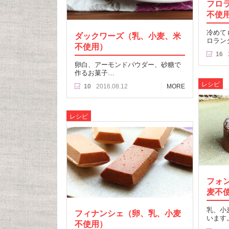
フロ
不使
冷めて
ダックワーズ（乳、小麦、米
ロラン
不使用）
16
卵白、アーモンドパウダー、砂糖で
作るお菓子…
レシピ
10
2016.08.12
MORE
レシピ
フォ
麦不
乳、小
フィナンシェ（卵、乳、小麦
います
不使用）