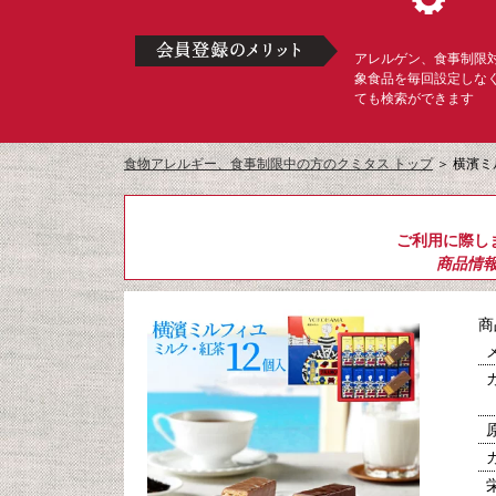
アレルゲン、食事制限
象食品を毎回設定しな
ても検索ができます
食物アレルギー、食事制限中の方のクミタス トップ
＞
横濱ミ
ご利用に際し
商品情
商