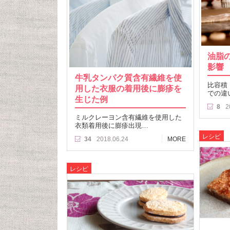
油脂
影響 
牛乳タンパク質含有繊維を使
比容積
用した衣服の着用後に膨疹を
での違
生じた例
8
2
ミルクレーヨン含有繊維を使用した
衣類着用後に膨疹出現…
レシピ
34
2018.06.24
MORE
レシピ