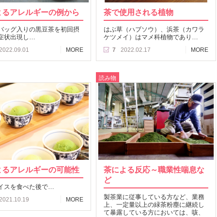
よるアレルギーの例から
茶で使用される植物
バッグ入りの黒豆茶を初回摂
はぶ草（ハブソウ）、浜茶（カワラ
症状出現し…
ケツメイ）はマメ科植物であり…
2022.09.01
MORE
7
2022.02.17
MORE
読み物
よるアレルギーの可能性
茶による反応～職業性喘息な
ど
イスを食べた後で…
製茶業に従事している方など、業務
2021.10.19
MORE
上、一定量以上の緑茶粉塵に継続し
て暴露している方においては、咳、