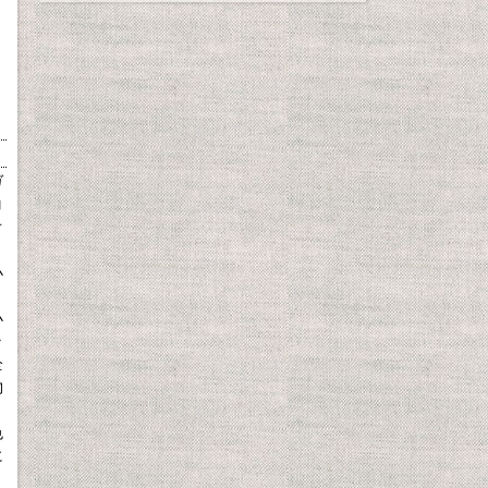
、
ガ
コ
オ
小
小
ラ
全
物
ト
色
に