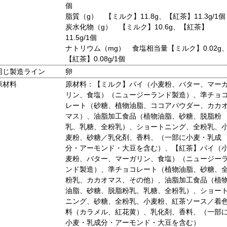
個
脂質（g） 【ミルク】11.8g、【紅茶】11.3g/1個
炭水化物（g） 【ミルク】10.6g、【紅茶】
11.5g/1個
ナトリウム（mg） 食塩相当量【ミルク】0.02g
【紅茶】0.08g/1個
同じ製造ライン
卵
原材料
原材料：【ミルク】パイ（小麦粉、バター、マー
リン、食塩）（ニュージーランド製造）、準チョ
レート（砂糖、植物油脂、ココアパウダー、カカ
マス）、油脂加工食品（植物油脂、砂糖、脱脂粉
乳、乳糖、全粉乳）、ショートニング、全粉乳、
麦粉、砂糖／乳化剤、香料、（一部に小麦・乳成
分・アーモンド・大豆を含む）、【紅茶】パイ（
麦粉、バター、マーガリン、食塩）（ニュージー
ンド製造）、準チョコレート（植物油脂、砂糖、
粉乳、カカオマス、その他）、油脂加工食品（植
油脂、砂糖、脱脂粉乳、乳糖、全粉乳）、ショー
ニング、砂糖、全粉乳、小麦粉、紅茶ソース／着
料（カラメル、紅花黄）、乳化剤、香料、（一部
小麦・乳成分・アーモンド・大豆を含む）