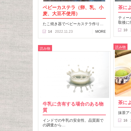
ベビーカステラ（卵、乳、小
茶に
麦、大豆不使用）
ティー
取後に
たこ焼き器でベビーカステラ作り…
10
14
2022.11.23
MORE
読み物
読み物
茶に
牛乳に含有する場合のある物
質
抹茶ア
インドでの牛乳の安全性、品質面で
16
の調査から…