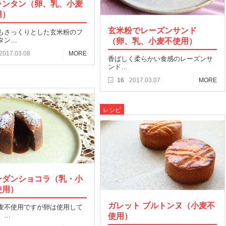
ランタン（卵、乳、小麦
用）
玄米粉でレーズンサンド
もさっくりとした玄米粉のフ
タン…
（卵、乳、小麦不使用）
2017.03.08
MORE
香ばしく柔らかい食感のレーズンサ
ンド…
16
2017.03.07
MORE
レシピ
ンダンショコラ（乳・小
使用）
ガレット ブルトンヌ（小麦不
麦不使用ですが卵は使用して
。…
使用）