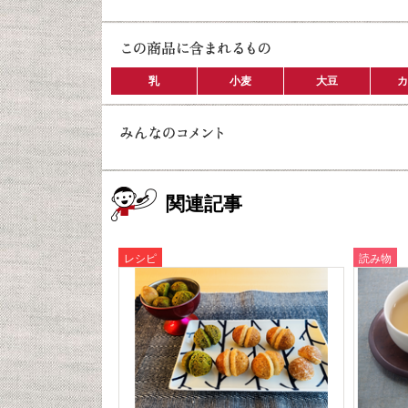
乳
小麦
大豆
カ
関連記事
レシピ
読み物