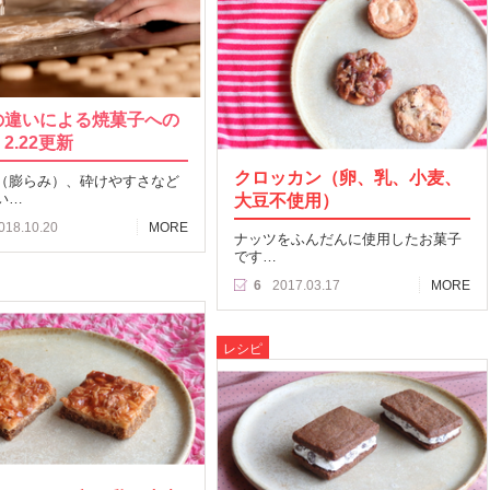
の違いによる焼菓子への
2.22更新
クロッカン（卵、乳、小麦、
（膨らみ）、砕けやすさなど
い…
大豆不使用）
018.10.20
MORE
ナッツをふんだんに使用したお菓子
です…
6
2017.03.17
MORE
レシピ