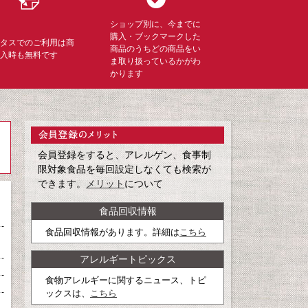
ショップ別に、今までに
購入・ブックマークした
ミタスでのご利用は商
商品のうちどの商品をい
購入時も無料です
ま取り扱っているかがわ
かります
会員登録をすると、アレルゲン、食事制
限対象食品を毎回設定しなくても検索が
できます。
メリット
について
食品回収情報
食品回収情報があります。詳細は
こちら
アレルギートピックス
食物アレルギーに関するニュース、トピ
ックスは、
こちら