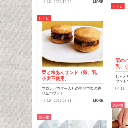
12
2019.10.24
MORE
レシピ
レシピ
栗の
乳、
栗と粒あんサンド（卵、乳、
しっと
小麦不使用）
ウンド
マロンパウダー入りの生地で栗の香
19
り立つサンド…
15
2019.08.31
MORE
読み物
読み物