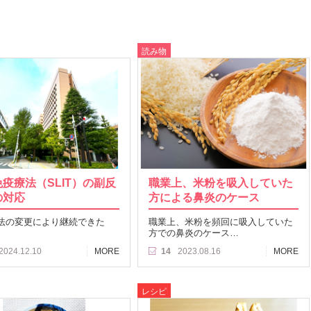
読み物
疫療法（SLIT）の副反
職業上、米粉を吸入していた
の対応
方による鼻炎のケース
法の変更により継続できた
職業上、米粉を頻回に吸入していた
方での鼻炎のケース…
2024.12.10
MORE
14
2023.08.16
MORE
レシピ