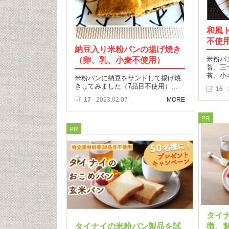
和風
不使
納豆入り米粉パンの揚げ焼き
（卵、乳、小麦不使用）
米粉パ
苔、三
苔、小
米粉パンに納豆をサンドして揚げ焼
きしてみました（7品目不使用）…
16
17
2023.02.07
MORE
PR
PR
タイ
タイナイの米粉パン製品を試
徴、