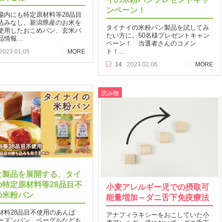
ンペーン！
場内にも特定原材料等28品目
込みなし。新潟県産のお米を
タイナイの米粉パン製品を試してみ
使用したおこめパン、玄米パ
たい方に。50名様プレゼントキャン
品情報…
ペーン！ 当選者さんのコメン
ト！…
2023.01.05
MORE
14
2023.02.06
MORE
読み物
な製品を展開する、タイ
の特定原材料等28品目不
小麦アレルギー児での摂取可
の米粉パン
能量増加～ダニ舌下免疫療法
材料28品目不使用のあんぱ
アナフィラキシーをおこしていた小
ーズンパン、ベーグルなども