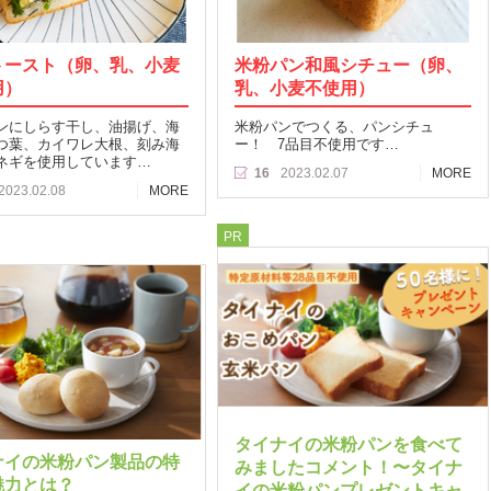
トースト（卵、乳、小麦
米粉パン和風シチュー（卵、
用）
乳、小麦不使用）
ンにしらす干し、油揚げ、海
米粉パンでつくる、パンシチュ
つ葉、カイワレ大根、刻み海
ー！ 7品目不使用です…
ネギを使用しています…
16
2023.02.07
MORE
2023.02.08
MORE
PR
タイナイの米粉パンを食べて
ナイの米粉パン製品の特
みましたコメント！〜タイナ
魅力とは？
イの米粉パンプレゼントキャ