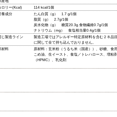
原産地
カロリー(Kcal)
114 kcal/1個
栄養成分
たん白質（g） 1.7 g/1個
脂質（g） 2.7g/1個
炭水化物（g） 糖質20.3g.食物繊維0.7g/1個
ナトリウム（mg） 食塩相当量0.4g/1個
同じ製造ライン
製造工場ではアレルギー特定原材料を含む２８品
に関して全て持ち込んでおりません。
原材料
原材料：玄米粉（うるち米（国産））、砂糖、食
こめ油、生イースト、食塩／トレハロース、増粘
（HPMC）、乳化剤