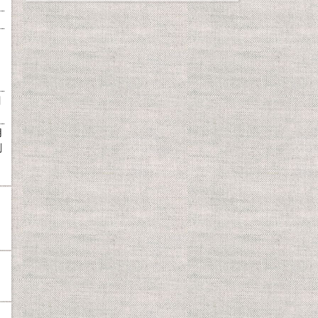
目
用
剤