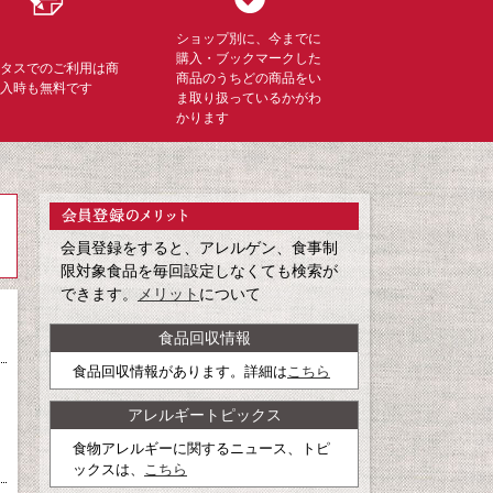
ショップ別に、今までに
購入・ブックマークした
ミタスでのご利用は商
商品のうちどの商品をい
購入時も無料です
ま取り扱っているかがわ
かります
会員登録をすると、アレルゲン、食事制
限対象食品を毎回設定しなくても検索が
できます。
メリット
について
食品回収情報
食品回収情報があります。詳細は
こちら
アレルギートピックス
食物アレルギーに関するニュース、トピ
ックスは、
こちら