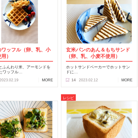
のワッフル（卵、乳、小
玄米パンのあん＆もちサンド
使用）
（卵、乳、小麦不使用）
とふんわり米、アーモンドを
ホットサンドベーカーでホットサン
たワッフル…
ドに…
2023.02.19
MORE
14
2023.02.12
MORE
レシピ