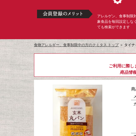
アレルゲン、食事制限
象食品を毎回設定しな
ても検索ができます
食物アレルギー、食事制限中の方のクミタス トップ
＞
タイナ
ご利用に際し
商品情
商