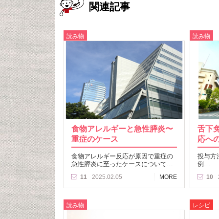
関連記事
読み物
読み物
食物アレルギーと急性膵炎〜
舌下免
重症のケース
応へ
食物アレルギー反応が原因で重症の
投与方
急性膵炎に至ったケースについて…
例…
11
2025.02.05
MORE
10
読み物
レシピ