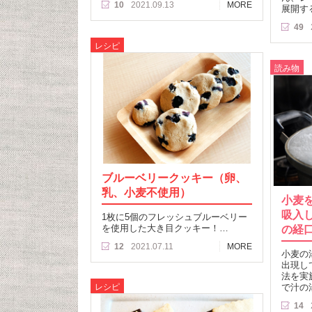
10
2021.09.13
MORE
展開す
49
レシピ
読み物
ブルーベリークッキー（卵、
乳、小麦不使用）
小麦
吸入
1枚に5個のフレッシュブルーベリー
を使用した大き目クッキー！…
の経
12
2021.07.11
MORE
小麦の
出現し
法を実
レシピ
で汁の
14