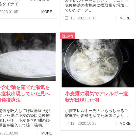
麦アレルギー児において、ダニ舌下
るタイナイ…
免疫療法の実施後に摂取量が増加し
ていたケース…
2023.01.05
MORE
13
2021.10.15
MORE
読み物
を含む麺を茹でた湯気を
し症状出現していた児へ
小麦麺の湯気でアレルギー症
口免疫療法
状が出現した例
湯気を吸入して呼吸器症状が
小麦アレルギー児のいらっしゃるご
ていた児に小麦の経口免疫療
家庭で小麦麺をゆでた蒸気により…
施した後、小麦を含む麺のゆ
13
2020.10.29
MORE
湯気を吸入して咳・喘鳴…
2021.02.09
MORE