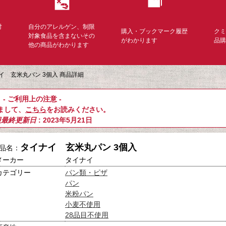
対
自分のアレルゲン、制限
購入・ブックマーク履歴
ク
く
対象食品を含まないその
がわかります
品
他の商品がわかります
イ 玄米丸パン 3個入 商品詳細
- ご利用上の注意 -
まして、
こちら
をお読みください。
報最終更新日
: 2023年5月21日
タイナイ 玄米丸パン 3個入
品名：
メーカー
タイナイ
カテゴリー
パン類・ピザ
パン
米粉パン
小麦不使用
28品目不使用