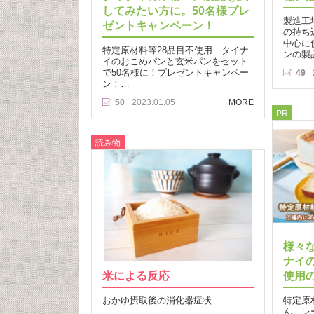
してみたい方に。50名様プレ
製造工
ゼントキャンペーン！
の持ち
中心に
特定原材料等28品目不使用 タイナ
ンの製
イのおこめパンと玄米パンをセット
で50名様に！プレゼントキャンペー
49
ン！…
50
2023.01.05
MORE
PR
読み物
様々
ナイ
米による反応
使用
おかゆ摂取後の消化器症状…
特定原
ん、レ