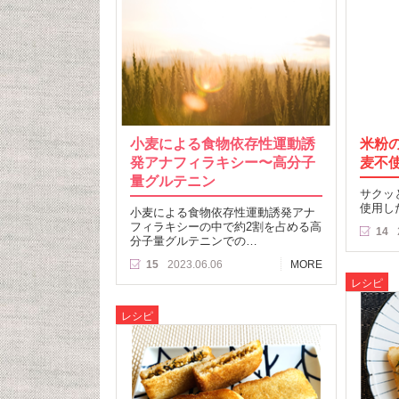
小麦による食物依存性運動誘
米粉
発アナフィラキシー〜高分子
麦不
量グルテニン
サクッ
使用し
小麦による食物依存性運動誘発アナ
フィラキシーの中で約2割を占める高
14
分子量グルテニンでの…
15
2023.06.06
MORE
レシピ
レシピ