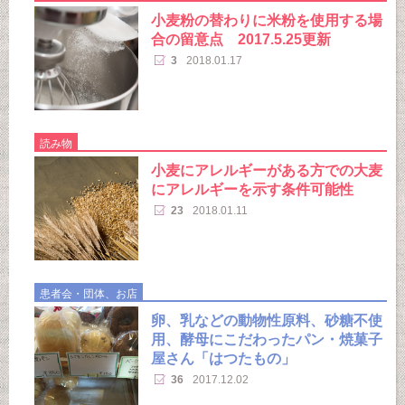
小麦粉の替わりに米粉を使用する場
合の留意点 2017.5.25更新
3
2018.01.17
読み物
小麦にアレルギーがある方での大麦
にアレルギーを示す条件可能性
23
2018.01.11
患者会・団体、お店
卵、乳などの動物性原料、砂糖不使
用、酵母にこだわったパン・焼菓子
屋さん「はつたもの」
36
2017.12.02