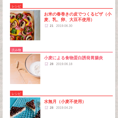
レシピ
お米の春巻きの皮でつくるピザ（小
麦、乳、卵、大豆不使用）
21
2019.06.30
読み物
小麦による食物蛋白誘発胃腸炎
28
2019.06.18
レシピ
水無月（小麦不使用）
28
2019.04.29