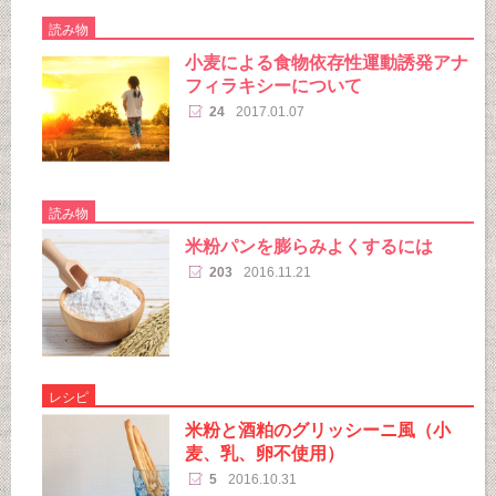
読み物
小麦による食物依存性運動誘発アナ
フィラキシーについて
24
2017.01.07
読み物
米粉パンを膨らみよくするには
203
2016.11.21
レシピ
米粉と酒粕のグリッシーニ風（小
麦、乳、卵不使用）
5
2016.10.31