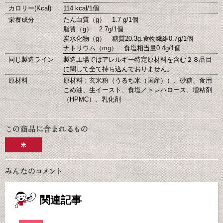
カロリー(Kcal)
114 kcal/1個
栄養成分
たん白質（g） 1.7 g/1個
脂質（g） 2.7g/1個
炭水化物（g） 糖質20.3g.食物繊維0.7g/1個
ナトリウム（mg） 食塩相当量0.4g/1個
同じ製造ライン
製造工場ではアレルギー特定原材料を含む２８品目
に関して全て持ち込んでおりません。
原材料
原材料：玄米粉（うるち米（国産））、砂糖、食用
こめ油、生イースト、食塩／トレハロース、増粘剤
（HPMC）、乳化剤
米
関連記事