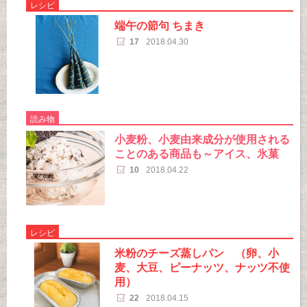
レシピ
端午の節句 ちまき
17
2018.04.30
読み物
小麦粉、小麦由来成分が使用される
ことのある商品も～アイス、氷菓
10
2018.04.22
レシピ
米粉のチーズ蒸しパン （卵、小
麦、大豆、ピーナッツ、ナッツ不使
用）
22
2018.04.15