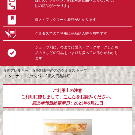
自分のアレルゲン、制限対象食品を含まないその
他の商品がわかります
購入・ブックマーク履歴がわかります
クミタスでのご利用は商品購入時も無料です
ショップ別に、今までに購入・ブックマークした商
品のうちどの商品をいま取り扱っているかがわかり
ます
食物アレルギー、食事制限中の方のクミタス トップ
＞
タイナイ 玄米丸パン 3個入 商品詳細
- ご利用上の注意 -
ご利用に際しまして、
こちら
をお読みください。
商品情報最終更新日
: 2023年5月21日