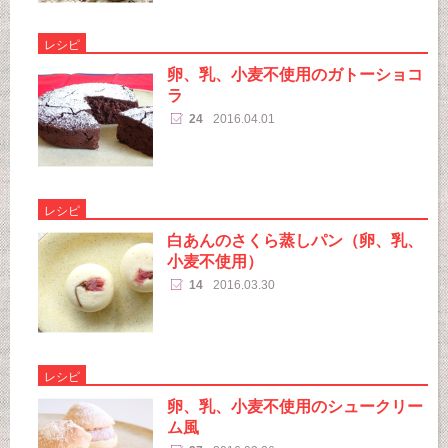
レシピ
卵、乳、小麦不使用のガトーショコ
ラ
24
2016.04.01
レシピ
白あんのさくら蒸しパン（卵、乳、
小麦不使用）
14
2016.03.30
レシピ
卵、乳、小麦不使用のシュークリー
ム風