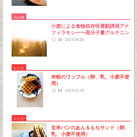
読み物
小麦による食物依存性運動誘発アナ
フィラキシー〜高分子量グルテニン
15
2023.06.06
レシピ
米粉のワッフル（卵、乳、小麦不使
用）
14
2023.02.19
レシピ
玄米パンのあん＆もちサンド（卵、
乳、小麦不使用）