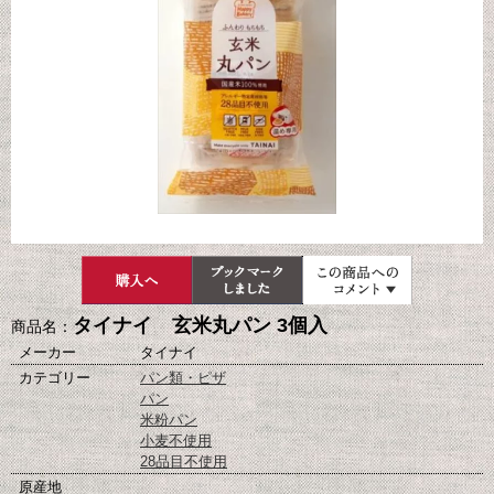
タイナイ 玄米丸パン 3個入
商品名：
メーカー
タイナイ
カテゴリー
パン類・ピザ
パン
米粉パン
小麦不使用
28品目不使用
原産地