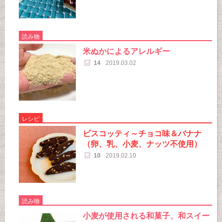
読み物
米ぬかによるアレルギー
14
2019.03.02
レシピ
ビスコッティ～チョコ味＆バナナ
（卵、乳、小麦、ナッツ不使用）
10
2019.02.10
読み物
小麦が使用される和菓子、和スイー