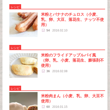
レシピ
米粉とバナナのチュロス（小麦、
乳、卵、大豆、落花生、ナッツ不使
用）
54
2016.02.10
レシピ
米粉のフライドアップルパイ風
（卵、乳、小麦、落花生、膨張剤不
使用）
36
2016.02.08
レシピ
米粉肉まん（小麦、乳、卵、大豆不
使用）
60
2016.01.15