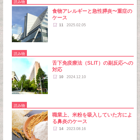
読み物
食物アレルギーと急性膵炎〜重症の
ケース
11
2025.02.05
読み物
舌下免疫療法（SLIT）の副反応への
対応
10
2024.12.10
読み物
職業上、米粉を吸入していた方によ
る鼻炎のケース
14
2023.08.16