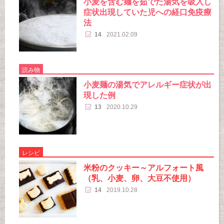
小麦を含む麺を茹でた湯気を吸入し
症状出現していた児への経口免疫療
法
14
2021.02.09
読み物
小麦麺の湯気でアレルギー症状が出
現した例
13
2020.10.29
レシピ
米粉のクッキー～アルフォート風
（乳、小麦、卵、大豆不使用）
14
2019.10.28