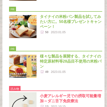
PR
タイナイの米粉パン製品を試してみ
たい方に。50名様プレゼントキャン
ペーン！
50
2023.01.05
PR
様々な製品を展開する、タイナイの
特定原材料等28品目不使用の米粉パ
ン
49
2023.01.05
読み物
小麦アレルギー児での摂取可能量増
加～ダニ舌下免疫療法
13
2021.10.15