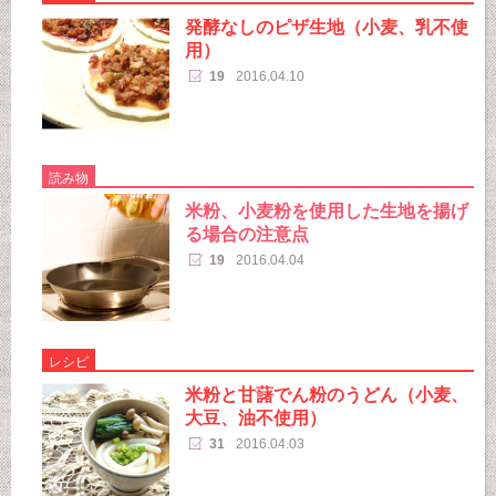
発酵なしのピザ生地（小麦、乳不使
用）
19
2016.04.10
読み物
米粉、小麦粉を使用した生地を揚げ
る場合の注意点
19
2016.04.04
レシピ
米粉と甘藷でん粉のうどん（小麦、
大豆、油不使用）
31
2016.04.03