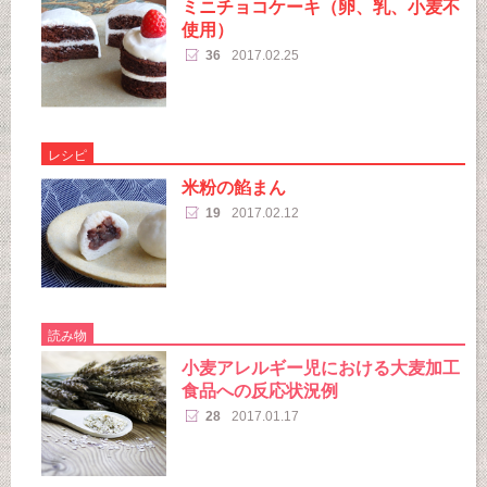
ミニチョコケーキ（卵、乳、小麦不
使用）
36
2017.02.25
レシピ
米粉の餡まん
19
2017.02.12
読み物
小麦アレルギー児における大麦加工
食品への反応状況例
28
2017.01.17