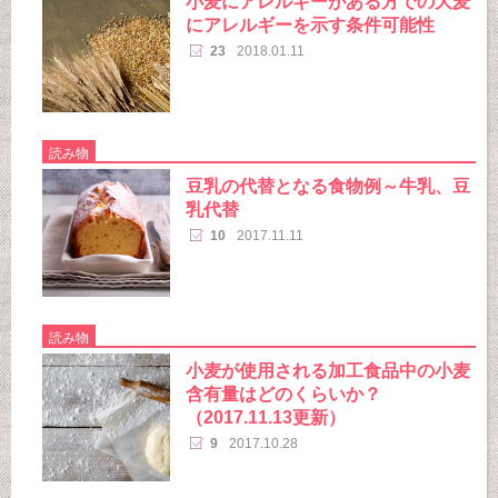
小麦にアレルギーがある方での大麦
にアレルギーを示す条件可能性
23
2018.01.11
読み物
豆乳の代替となる食物例～牛乳、豆
乳代替
10
2017.11.11
読み物
小麦が使用される加工食品中の小麦
含有量はどのくらいか？
（2017.11.13更新）
9
2017.10.28