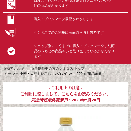
自分のアレルゲン、制限対象食品を含まないその
他の商品がわかります
購入・ブックマーク履歴がわかります
クミタスでのご利用は商品購入時も無料です
ショップ別に、今までに購入・ブックマークした商
品のうちどの商品をいま取り扱っているかがわかり
ます
食物アレルギー、食事制限中の方のクミタス トップ
＞
テンヨ 小麦・大豆を使用していない白だし 500ml 商品詳細
- ご利用上の注意 -
ご利用に際しまして、
こちら
をお読みください。
商品情報最終更新日
: 2023年5月24日