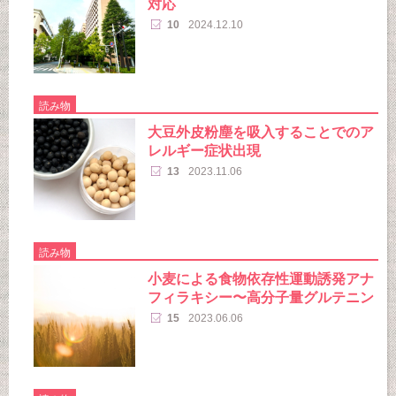
対応
10
2024.12.10
読み物
大豆外皮粉塵を吸入することでのア
レルギー症状出現
13
2023.11.06
読み物
小麦による食物依存性運動誘発アナ
フィラキシー〜高分子量グルテニン
15
2023.06.06