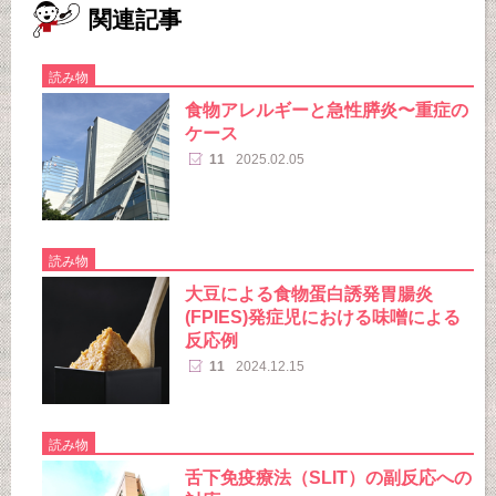
関連記事
読み物
食物アレルギーと急性膵炎〜重症の
ケース
11
2025.02.05
読み物
大豆による食物蛋白誘発胃腸炎
(FPIES)発症児における味噌による
反応例
11
2024.12.15
読み物
舌下免疫療法（SLIT）の副反応への