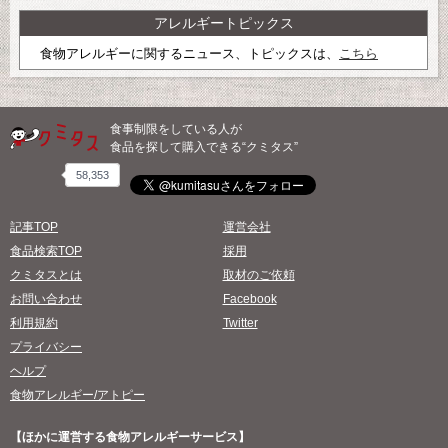
アレルギートピックス
食物アレルギーに関するニュース、トピックスは、
こちら
食事制限をしている人が
食品を探して購入できる“クミタス”
58,353
記事TOP
運営会社
食品検索TOP
採用
クミタスとは
取材のご依頼
お問い合わせ
Facebook
利用規約
Twitter
プライバシー
ヘルプ
食物アレルギー/アトピー
【ほかに運営する食物アレルギーサービス】