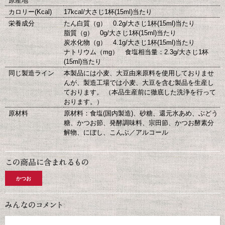
原産地
カロリー(Kcal)
17kcal/大さじ1杯(15ml)当たり
栄養成分
たん白質（g） 0.2g/大さじ1杯(15ml)当たり
脂質（g） 0g/大さじ1杯(15ml)当たり
炭水化物（g） 4.1g/大さじ1杯(15ml)当たり
ナトリウム（mg） 食塩相当量：2.3g/大さじ1杯
(15ml)当たり
同じ製造ライン
本製品には小麦、大豆由来原料を使用しておりませ
んが、製造工場では小麦、大豆を含む製品を生産し
ております。 （本品生産前に徹底した洗浄を行って
おります。）
原材料
原材料：食塩(国内製造)、砂糖、還元水あめ、ぶどう
糖、かつお節、発酵調味料、宗田節、かつお酵素分
解物、にぼし、こんぶ／アルコール
かつお