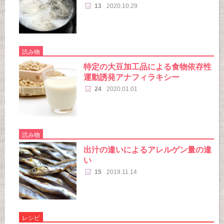
13
2020.10.29
読み物
特定の大豆加工品による食物依存性
運動誘発アナフィラキシー
24
2020.01.01
読み物
出汁の違いによるアレルゲン量の違
い
15
2019.11.14
レシピ