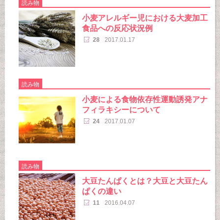
読み物
小麦アレルギー児における大麦加工
食品への反応状況例
28
2017.01.17
読み物
小麦による食物依存性運動誘発アナ
フィラキシーについて
24
2017.01.07
読み物
大豆たんぱくとは？大豆と大豆たん
ぱくの違い
11
2016.04.07