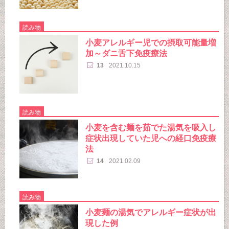
読み物
小麦アレルギー児での摂取可能量増
加～ダニ舌下免疫療法
13
2021.10.15
読み物
小麦を含む麺を茹でた湯気を吸入し
症状出現していた児への経口免疫療
法
14
2021.02.09
読み物
小麦麺の湯気でアレルギー症状が出
現した例