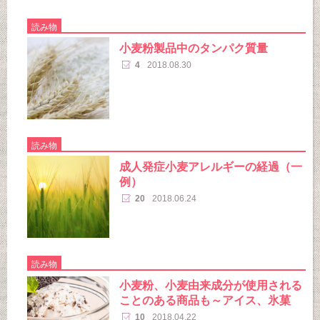
読み物
小麦粉製品中のタンパク質量
4
2018.08.30
読み物
成人発症小麦アレルギーの経過（一
例）
20
2018.06.24
読み物
小麦粉、小麦由来成分が使用される
ことのある商品も～アイス、氷菓
10
2018.04.22