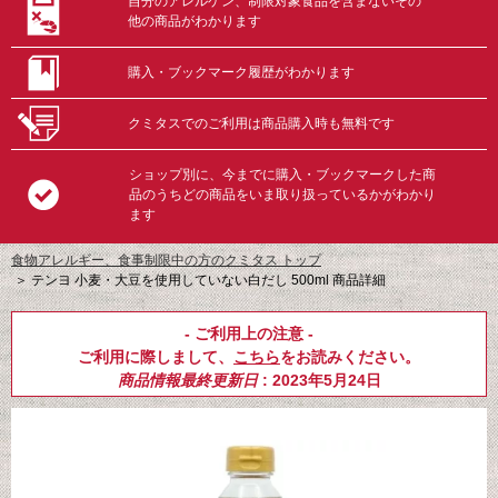
自分のアレルゲン、制限対象食品を含まないその
他の商品がわかります
購入・ブックマーク履歴がわかります
クミタスでのご利用は商品購入時も無料です
ショップ別に、今までに購入・ブックマークした商
品のうちどの商品をいま取り扱っているかがわかり
ます
食物アレルギー、食事制限中の方のクミタス トップ
＞
テンヨ 小麦・大豆を使用していない白だし 500ml 商品詳細
- ご利用上の注意 -
ご利用に際しまして、
こちら
をお読みください。
商品情報最終更新日
: 2023年5月24日