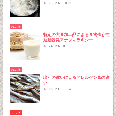
13
2020.10.29
読み物
特定の大豆加工品による食物依存性
運動誘発アナフィラキシー
24
2020.01.01
読み物
出汁の違いによるアレルゲン量の違
い
15
2019.11.14
レシピ