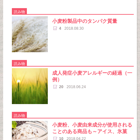
読み物
小麦粉製品中のタンパク質量
4
2018.08.30
読み物
成人発症小麦アレルギーの経過（一
例）
20
2018.06.24
読み物
小麦粉、小麦由来成分が使用される
ことのある商品も～アイス、氷菓
10
2018.04.22