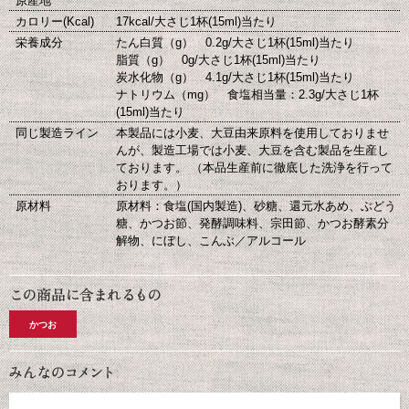
原産地
カロリー(Kcal)
17kcal/大さじ1杯(15ml)当たり
栄養成分
たん白質（g） 0.2g/大さじ1杯(15ml)当たり
脂質（g） 0g/大さじ1杯(15ml)当たり
炭水化物（g） 4.1g/大さじ1杯(15ml)当たり
ナトリウム（mg） 食塩相当量：2.3g/大さじ1杯
(15ml)当たり
同じ製造ライン
本製品には小麦、大豆由来原料を使用しておりませ
んが、製造工場では小麦、大豆を含む製品を生産し
ております。 （本品生産前に徹底した洗浄を行って
おります。）
原材料
原材料：食塩(国内製造)、砂糖、還元水あめ、ぶどう
糖、かつお節、発酵調味料、宗田節、かつお酵素分
解物、にぼし、こんぶ／アルコール
かつお