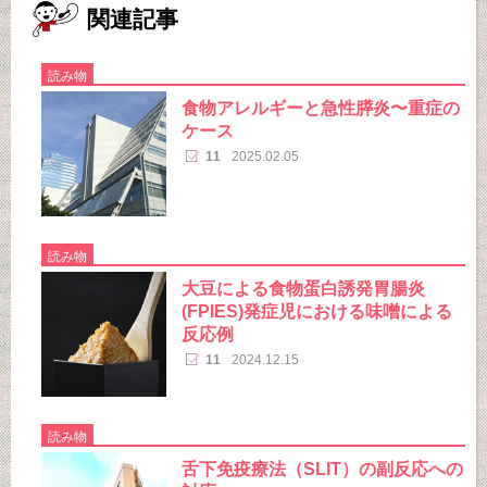
関連記事
読み物
食物アレルギーと急性膵炎〜重症の
ケース
11
2025.02.05
読み物
大豆による食物蛋白誘発胃腸炎
(FPIES)発症児における味噌による
反応例
11
2024.12.15
読み物
舌下免疫療法（SLIT）の副反応への