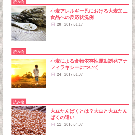
読み物
小麦アレルギー児における大麦加工
食品への反応状況例
28
2017.01.17
読み物
小麦による食物依存性運動誘発アナ
フィラキシーについて
24
2017.01.07
読み物
大豆たんぱくとは？大豆と大豆たん
ぱくの違い
11
2016.04.07