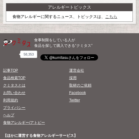
アレルギートピックス
食物アレルギーに関するニュース、トピックスは、
こちら
食事制限をしている人が
食品を探して購入できる“クミタス”
58,353
記事TOP
運営会社
食品検索TOP
採用
クミタスとは
取材のご依頼
お問い合わせ
Facebook
利用規約
Twitter
プライバシー
ヘルプ
食物アレルギー/アトピー
【ほかに運営する食物アレルギーサービス】