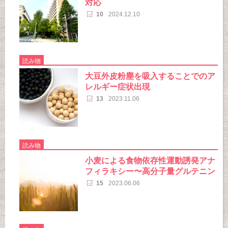
対応
10
2024.12.10
読み物
大豆外皮粉塵を吸入することでのア
レルギー症状出現
13
2023.11.06
読み物
小麦による食物依存性運動誘発アナ
フィラキシー〜高分子量グルテニン
15
2023.06.06