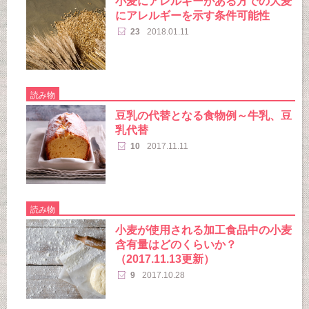
小麦にアレルギーがある方での大麦
にアレルギーを示す条件可能性
23
2018.01.11
読み物
豆乳の代替となる食物例～牛乳、豆
乳代替
10
2017.11.11
読み物
小麦が使用される加工食品中の小麦
含有量はどのくらいか？
（2017.11.13更新）
9
2017.10.28