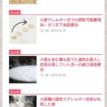
読み物
小麦アレルギー児での摂取可能量増
加～ダニ舌下免疫療法
13
2021.10.15
読み物
小麦を含む麺を茹でた湯気を吸入し
症状出現していた児への経口免疫療
法
14
2021.02.09
読み物
小麦麺の湯気でアレルギー症状が出
現した例