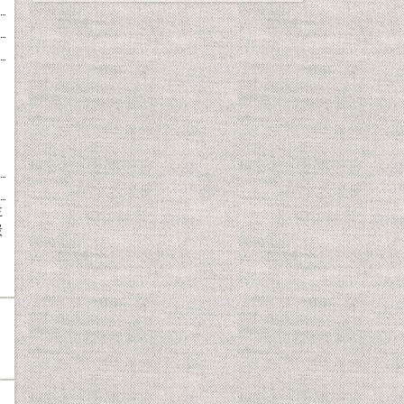
主
炭
ミ