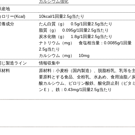
カルシウム強化
原産地
カロリー(Kcal)
10kcal/1回量2.5g当たり
栄養成分
たん白質（g） 0.5g/1回量2.5g当たり
脂質（g） 0.095g/1回量2.5g当たり
炭水化物（g） 1.8g/1回量2.5g当たり
ナトリウム（mg） 食塩相当量：0.0085g/1回量
2.5g当たり
カルシウム（mg） 10mg
同じ製造ライン
情報収集中
原材料
原材料：小麦粉（国内製造）、脱脂粉乳、乳等を
要原料とする食品、全粉乳、水あめ、食用油脂／
酸カルシウム、ピロリン酸鉄、酸化防止剤（ビタ
ンＥ）。鉄：0.43mg/1回量2.5g当たり