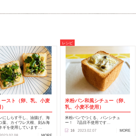
レシピ
トースト（卵、乳、小麦
米粉パン和風シチュー（卵、
用）
乳、小麦不使用）
ンにしらす干し、油揚げ、海
米粉パンでつくる、パンシチュ
つ葉、カイワレ大根、刻み海
ー！ 7品目不使用です…
ネギを使用しています…
16
2023.02.07
MORE
2023.02.08
MORE