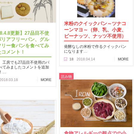
米粉のクイックパン～ツナコ
ーンマヨ～（卵、乳、小麦、
18.4.8更新】27品目不使
ピーナッツ、ナッツ不使用）
バリアフリーパン、グル
フリー食パンを食べてみ
発酵なしの米粉で作るクイックパン
たコメント！
になります…
18
2018.04.14
MORE
、工房でも27品目不使用のパ
べてみましたコメントを追加
！…
読み物
2018.03.18
MORE
食物アレルギーの観点での小