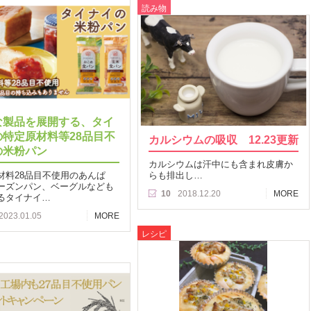
読み物
な製品を展開する、タイ
の特定原材料等28品目不
カルシウムの吸収 12.23更新
の米粉パン
カルシウムは汗中にも含まれ皮膚か
材料28品目不使用のあんぱ
らも排出し…
ーズンパン、ベーグルなども
10
2018.12.20
MORE
るタイナイ…
2023.01.05
MORE
レシピ