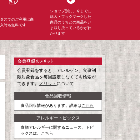
ショップ別に、今までに
購入・ブックマークした
ミタスでのご利用は商
商品のうちどの商品をい
購入時も無料です
ま取り扱っているかがわ
かります
会員登録をすると、アレルゲン、食事制
限対象食品を毎回設定しなくても検索が
できます。
メリット
について
食品回収情報
食品回収情報があります。詳細は
こちら
アレルギートピックス
食物アレルギーに関するニュース、トピ
ックスは、
こちら