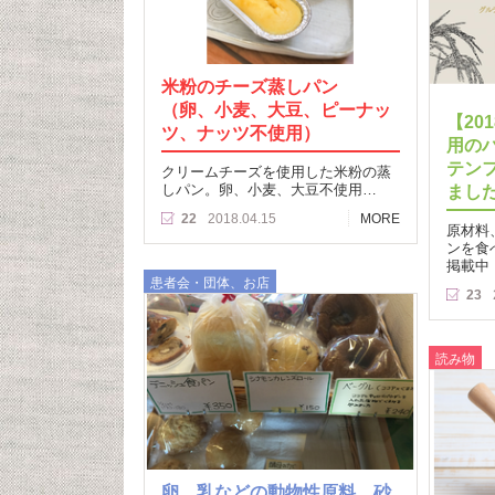
米粉のチーズ蒸しパン
（卵、小麦、大豆、ピーナッ
【20
ツ、ナッツ不使用）
用の
テン
クリームチーズを使用した米粉の蒸
しパン。卵、小麦、大豆不使用…
まし
22
2018.04.15
MORE
原材料
ンを食
掲載中
患者会・団体、お店
23
読み物
卵、乳などの動物性原料、砂