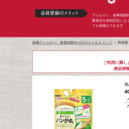
アレルゲン、食事制限
象食品を毎回設定しな
ても検索ができます
食物アレルギー、食事制限中の方のクミタス トップ
＞
和光堂
ご利用に際し
商品情
商
4