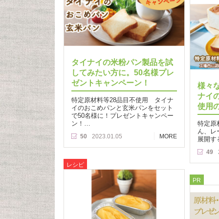
タイナイの米粉パン製品を試
してみたい方に。50名様プレ
ゼントキャンペーン！
様々
ナイ
特定原材料等28品目不使用 タイナ
使用
イのおこめパンと玄米パンをセット
で50名様に！プレゼントキャンペー
ン！…
特定原
ん、レ
50
2023.01.05
MORE
展開す
49
レシピ
PR