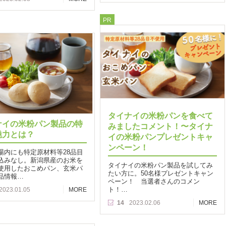
PR
タイナイの米粉パンを食べて
ナイの米粉パン製品の特
みましたコメント！〜タイナ
魅力とは？
イの米粉パンプレゼントキャ
ンペーン！
場内にも特定原材料等28品目
込みなし。新潟県産のお米を
タイナイの米粉パン製品を試してみ
使用したおこめパン、玄米パ
たい方に。50名様プレゼントキャン
品情報…
ペーン！ 当選者さんのコメン
ト！…
2023.01.05
MORE
14
2023.02.06
MORE