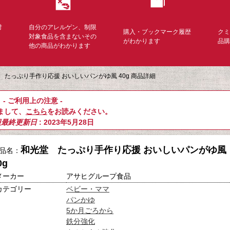
対
自分のアレルゲン、制限
購入・ブックマーク履歴
ク
く
対象食品を含まないその
がわかります
品
他の商品がわかります
 たっぷり手作り応援 おいしいパンがゆ風 40g 商品詳細
- ご利用上の注意 -
まして、
こちら
をお読みください。
報最終更新日
: 2023年5月28日
和光堂 たっぷり手作り応援 おいしいパンがゆ風
品名：
0g
メーカー
アサヒグループ食品
カテゴリー
ベビー・ママ
パンかゆ
5か月ごろから
鉄分強化