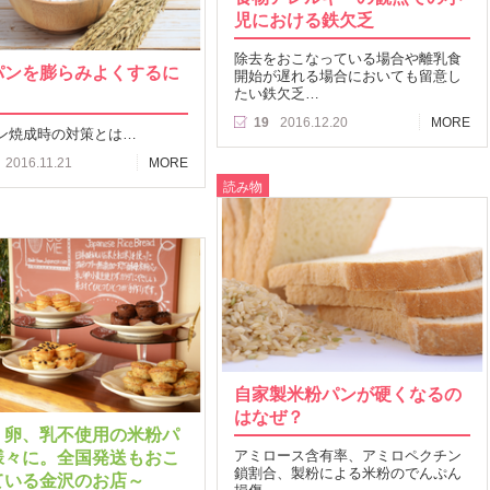
児における鉄欠乏
除去をおこなっている場合や離乳食
パンを膨らみよくするに
開始が遅れる場合においても留意し
たい鉄欠乏…
19
2016.12.20
MORE
ン焼成時の対策とは…
2016.11.21
MORE
読み物
自家製米粉パンが硬くなるの
はなぜ？
、卵、乳不使用の米粉パ
様々に。全国発送もおこ
アミロース含有率、アミロペクチン
鎖割合、製粉による米粉のでんぷん
ている金沢のお店～