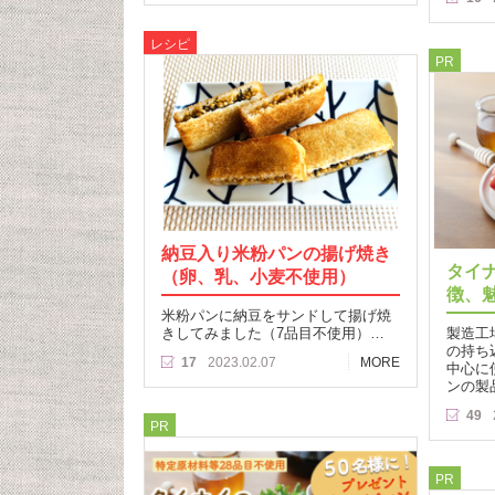
レシピ
PR
納豆入り米粉パンの揚げ焼き
タイ
（卵、乳、小麦不使用）
徴、
米粉パンに納豆をサンドして揚げ焼
きしてみました（7品目不使用）…
製造工
の持ち
17
2023.02.07
MORE
中心に
ンの製
49
PR
PR