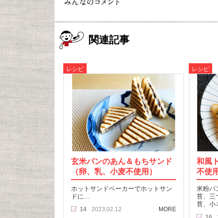
関連記事
レシピ
レシピ
玄米パンのあん＆もちサンド
和風
（卵、乳、小麦不使用）
不使
ホットサンドベーカーでホットサン
米粉パ
ドに…
苔、三
苔、小
14
2023.02.12
MORE
16