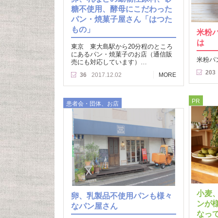
糖不使用、酵母にこだわった
パン・焼菓子屋さん「はつた
もの」
米粉
は
東京 東大島駅から20分程のところ
にあるパン・焼菓子のお店（通信販
米粉パ
売にも対応しています）…
203
36
2017.12.02
MORE
PR
患者会・団体、お店
小麦
卵、乳製品不使用パンも様々
ンが
なパン屋さん
なっ