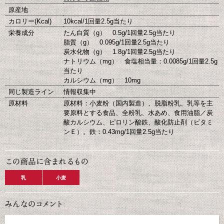
原産地
カロリー(Kcal)
10kcal/1回量2.5g当たり
栄養成分
たん白質（g） 0.5g/1回量2.5g当たり
脂質（g） 0.095g/1回量2.5g当たり
炭水化物（g） 1.8g/1回量2.5g当たり
ナトリウム（mg） 食塩相当量：0.0085g/1回量2.5g
当たり
カルシウム（mg） 10mg
同じ製造ライン
情報収集中
原材料
原材料：小麦粉（国内製造）、脱脂粉乳、乳等を主
要原料とする食品、全粉乳、水あめ、食用油脂／炭
酸カルシウム、ピロリン酸鉄、酸化防止剤（ビタミ
ンＥ）。鉄：0.43mg/1回量2.5g当たり
乳
小麦