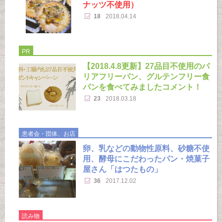
ナッツ不使用）
18
2018.04.14
PR
【2018.4.8更新】27品目不使用のバ
リアフリーパン、グルテンフリー食
パンを食べてみましたコメント！
23
2018.03.18
患者会・団体、お店
卵、乳などの動物性原料、砂糖不使
用、酵母にこだわったパン・焼菓子
屋さん「はつたもの」
36
2017.12.02
読み物