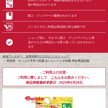
自分のアレルゲン、制限対象食品を含まないその
他の商品がわかります
購入・ブックマーク履歴がわかります
クミタスでのご利用は商品購入時も無料です
ショップ別に、今までに購入・ブックマークした商
品のうちどの商品をいま取り扱っているかがわかり
ます
食物アレルギー、食事制限中の方のクミタス トップ
＞
和光堂 たっぷり手作り応援 おいしいパンがゆ風 40g 商品詳細
- ご利用上の注意 -
ご利用に際しまして、
こちら
をお読みください。
商品情報最終更新日
: 2023年5月28日