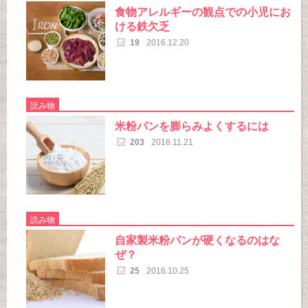
食物アレルギーの観点での小児にお
ける鉄欠乏
19
2016.12.20
読み物
米粉パンを膨らみよくするには
203
2016.11.21
読み物
自家製米粉パンが硬くなるのはな
ぜ？
25
2016.10.25