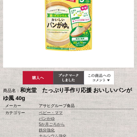
和光堂 たっぷり手作り応援 おいしいパンが
商品名：
ゆ風 40g
メーカー
アサヒグループ食品
カテゴリー
ベビー・ママ
パンかゆ
5か月ごろから
鉄分強化
カルシウム強化