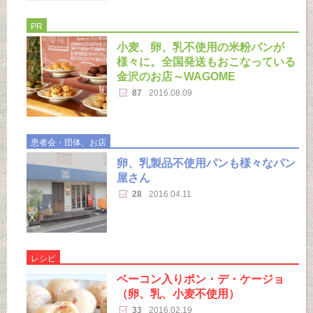
PR
小麦、卵、乳不使用の米粉パンが
様々に。全国発送もおこなっている
金沢のお店～WAGOME
87
2016.08.09
患者会・団体、お店
卵、乳製品不使用パンも様々なパン
屋さん
28
2016.04.11
レシピ
ベーコン入りポン・デ・ケージョ
（卵、乳、小麦不使用）
33
2016.02.19