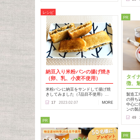
レシピ
PR
納豆入り米粉パンの揚げ焼き
タイ
（卵、乳、小麦不使用）
徴、
米粉パンに納豆をサンドして揚げ焼
きしてみました（7品目不使用）…
製造工
の持ち
17
2023.02.07
MORE
中心に
ンの製
49
PR
PR