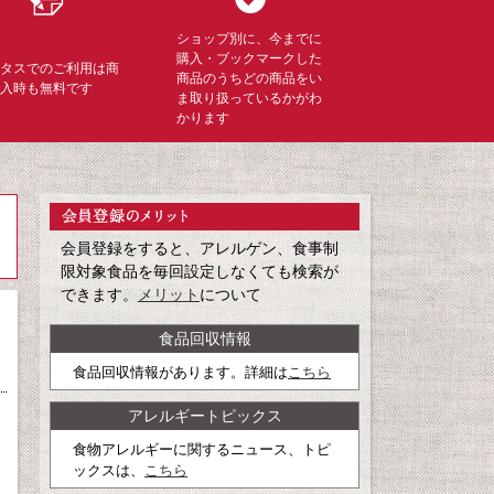
ショップ別に、今までに
購入・ブックマークした
ミタスでのご利用は商
商品のうちどの商品をい
購入時も無料です
ま取り扱っているかがわ
かります
会員登録をすると、アレルゲン、食事制
限対象食品を毎回設定しなくても検索が
できます。
メリット
について
食品回収情報
食品回収情報があります。詳細は
こちら
アレルギートピックス
食物アレルギーに関するニュース、トピ
ックスは、
こちら