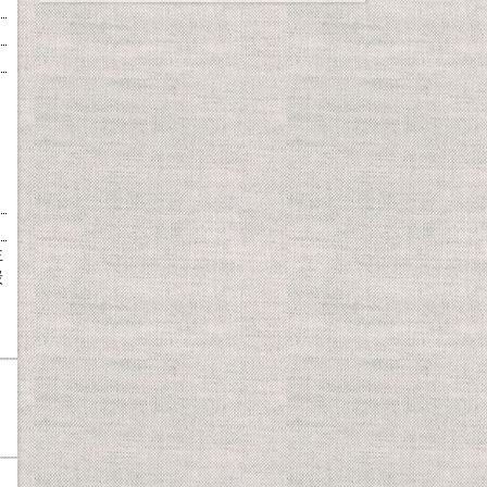
主
炭
ミ