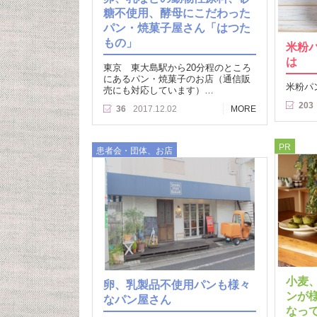
糖不使用、酵母にこだわった
パン・焼菓子屋さん「はつた
もの」
米粉
は
東京 東大島駅から20分程のところ
にあるパン・焼菓子のお店（通信販
米粉パ
売にも対応しています）…
203
36
2017.12.02
MORE
PR
患者会・団体、お店
小麦
卵、乳製品不使用パンも様々
ンが
なパン屋さん
なっ