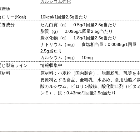
カルシウム強化
原産地
カロリー(Kcal)
10kcal/1回量2.5g当たり
栄養成分
たん白質（g） 0.5g/1回量2.5g当たり
脂質（g） 0.095g/1回量2.5g当たり
炭水化物（g） 1.8g/1回量2.5g当たり
ナトリウム（mg） 食塩相当量：0.0085g/1回量
2.5g当たり
カルシウム（mg） 10mg
同じ製造ライン
情報収集中
原材料
原材料：小麦粉（国内製造）、脱脂粉乳、乳等を
要原料とする食品、全粉乳、水あめ、食用油脂／
酸カルシウム、ピロリン酸鉄、酸化防止剤（ビタ
ンＥ）。鉄：0.43mg/1回量2.5g当たり