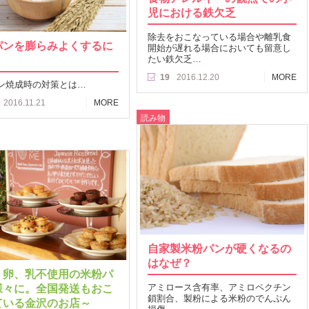
児における鉄欠乏
除去をおこなっている場合や離乳食
パンを膨らみよくするに
開始が遅れる場合においても留意し
たい鉄欠乏…
19
2016.12.20
MORE
ン焼成時の対策とは…
2016.11.21
MORE
読み物
自家製米粉パンが硬くなるの
はなぜ？
、卵、乳不使用の米粉パ
様々に。全国発送もおこ
アミロース含有率、アミロペクチン
鎖割合、製粉による米粉のでんぷん
ている金沢のお店～