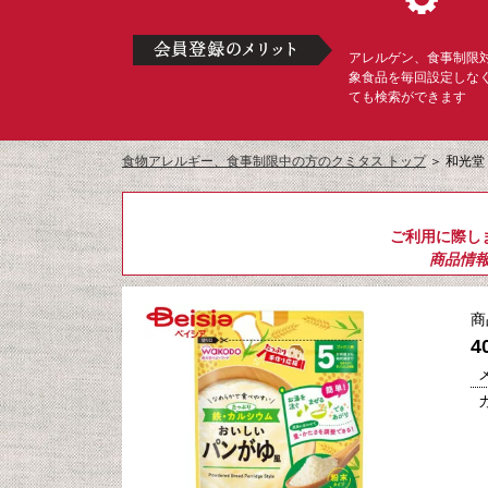
アレルゲン、食事制限
象食品を毎回設定しな
ても検索ができます
食物アレルギー、食事制限中の方のクミタス トップ
＞
和光堂
ご利用に際し
商品情
商
4