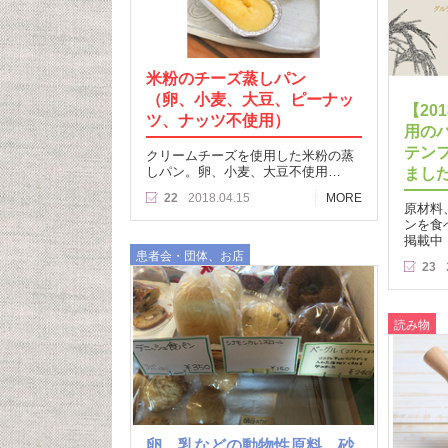
米粉のチーズ蒸しパン
（卵、小麦、大豆、ピーナッ
【20
ツ、ナッツ不使用）
用の
テン
クリームチーズを使用した米粉の蒸
しパン。卵、小麦、大豆不使用…
まし
22
2018.04.15
MORE
原材料
ンを食
掲載中
患者会・団体、お店
23
読み物
卵、乳などの動物性原料、砂