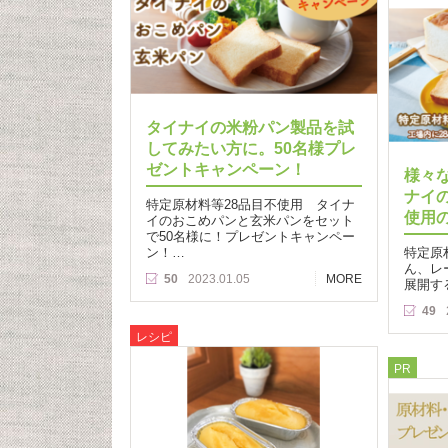
タイナイの米粉パン製品を試
してみたい方に。50名様プレ
ゼントキャンペーン！
様々
ナイ
特定原材料等28品目不使用 タイナ
使用
イのおこめパンと玄米パンをセット
で50名様に！プレゼントキャンペー
ン！…
特定原
ん、レ
50
2023.01.05
MORE
展開す
49
レシピ
PR