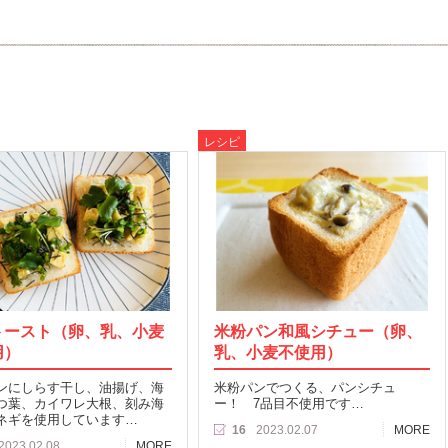
レシピ
トースト（卵、乳、小麦
米粉パン和風シチュー（卵、
用）
乳、小麦不使用）
ンにしらす干し、油揚げ、海
米粉パンでつくる、パンシチュ
つ葉、カイワレ大根、刻み海
ー！ 7品目不使用です…
ネギを使用しています…
16
2023.02.07
MORE
2023.02.08
MORE