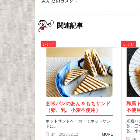
関連記事
レシピ
レシピ
玄米パンのあん＆もちサンド
和風
（卵、乳、小麦不使用）
不使
ホットサンドベーカーでホットサン
米粉パ
ドに…
苔、三
苔、小
14
2023.02.12
MORE
16