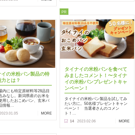
PR
タイナイの米粉パンを食べて
ナイの米粉パン製品の特
みましたコメント！〜タイナ
魅力とは？
イの米粉パンプレゼントキャ
ンペーン！
場内にも特定原材料等28品目
込みなし。新潟県産のお米を
タイナイの米粉パン製品を試してみ
使用したおこめパン、玄米パ
たい方に。50名様プレゼントキャン
品情報…
ペーン！ 当選者さんのコメン
ト！…
2023.01.05
MORE
14
2023.02.06
MORE