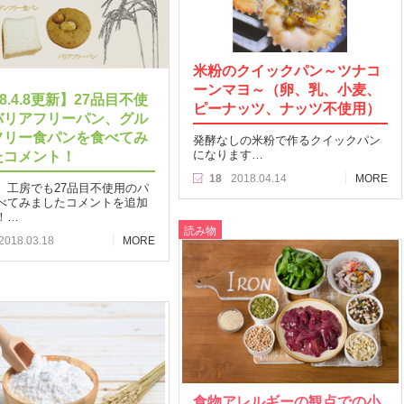
米粉のクイックパン～ツナコ
ーンマヨ～（卵、乳、小麦、
18.4.8更新】27品目不使
ピーナッツ、ナッツ不使用）
バリアフリーパン、グル
フリー食パンを食べてみ
発酵なしの米粉で作るクイックパン
たコメント！
になります…
18
2018.04.14
MORE
、工房でも27品目不使用のパ
べてみましたコメントを追加
！…
読み物
2018.03.18
MORE
食物アレルギーの観点での小