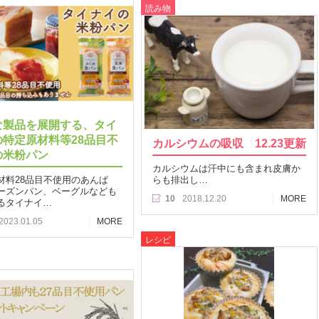
読み物
な製品を展開する、タイ
の特定原材料等28品目不
カルシウムの吸収 12.23更新
の米粉パン
カルシウムは汗中にも含まれ皮膚か
材料28品目不使用のあんぱ
らも排出し…
ーズンパン、ベーグルなども
10
2018.12.20
MORE
るタイナイ…
2023.01.05
MORE
レシピ