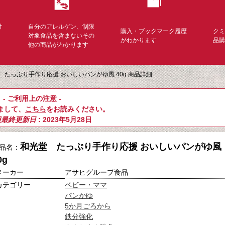
対
自分のアレルゲン、制限
購入・ブックマーク履歴
ク
く
対象食品を含まないその
がわかります
品
他の商品がわかります
 たっぷり手作り応援 おいしいパンがゆ風 40g 商品詳細
- ご利用上の注意 -
まして、
こちら
をお読みください。
報最終更新日
: 2023年5月28日
和光堂 たっぷり手作り応援 おいしいパンがゆ風
品名：
0g
メーカー
アサヒグループ食品
カテゴリー
ベビー・ママ
パンかゆ
5か月ごろから
鉄分強化