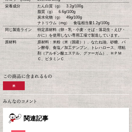
栄養成分
たん白質（g） 3.2g/100g
脂質（g） 6.6g/100g
炭水化物（g） 49g/100g
ナトリウム（mg） 食塩相当量1.2g/100g
同じ製造ライン
特定原材料（卵・乳・小麦・そば・落花生・えび・
かに）を使用しない専用工場で製造しています。
原材料
原材料：米粉（米（国産））、なたね油、砂糖、パ
ン酵母、食塩／加工デンプン、トレハロース、増粘
剤（アルギン酸エステル、グァーガム）、ＨＰＭ
Ｃ、ビタミンＣ
米
関連記事