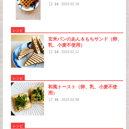
14
2023.02.19
レシピ
玄米パンのあん＆もちサンド（卵、
乳、小麦不使用）
14
2023.02.12
レシピ
和風トースト（卵、乳、小麦不使
用）
16
2023.02.08
レシピ