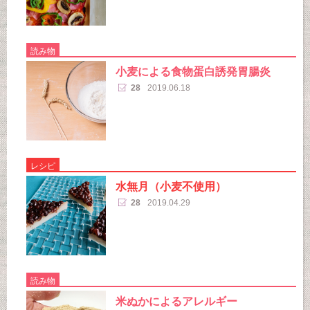
読み物
小麦による食物蛋白誘発胃腸炎
28
2019.06.18
レシピ
水無月（小麦不使用）
28
2019.04.29
読み物
米ぬかによるアレルギー