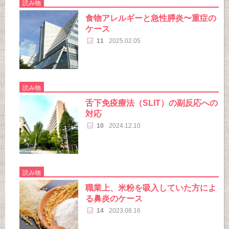
読み物
食物アレルギーと急性膵炎〜重症の
ケース
11
2025.02.05
読み物
舌下免疫療法（SLIT）の副反応への
対応
10
2024.12.10
読み物
職業上、米粉を吸入していた方によ
る鼻炎のケース
14
2023.08.16