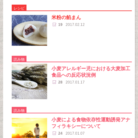
レシピ
米粉の餡まん
19
2017.02.12
読み物
小麦アレルギー児における大麦加工
食品への反応状況例
28
2017.01.17
読み物
小麦による食物依存性運動誘発アナ
フィラキシーについて
24
2017.01.07