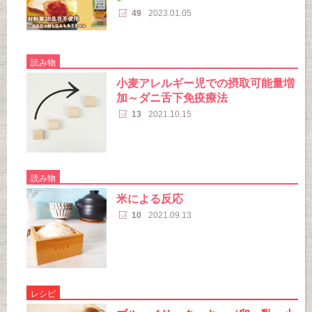
49
2023.01.05
読み物
小麦アレルギー児での摂取可能量増
加～ダニ舌下免疫療法
13
2021.10.15
読み物
米による反応
10
2021.09.13
レシピ