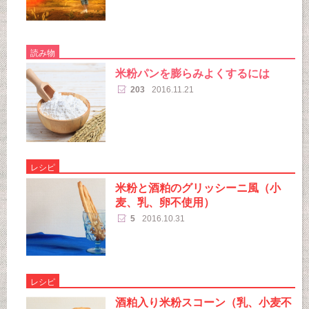
読み物
米粉パンを膨らみよくするには
203
2016.11.21
レシピ
米粉と酒粕のグリッシーニ風（小
麦、乳、卵不使用）
5
2016.10.31
レシピ
酒粕入り米粉スコーン（乳、小麦不