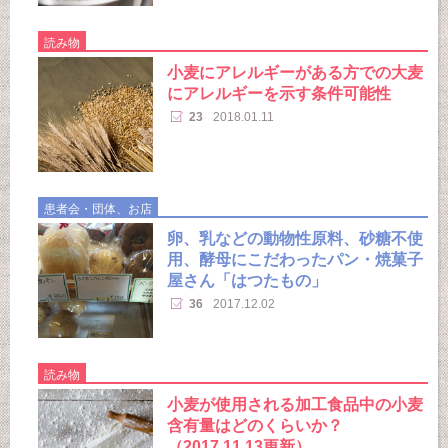
読み物
小麦にアレルギーがある方での大麦
にアレルギーを示す条件可能性
23
2018.01.11
患者会・団体、お店
卵、乳などの動物性原料、砂糖不使
用、酵母にこだわったパン・焼菓子
屋さん「はつたもの」
36
2017.12.02
読み物
小麦が使用される加工食品中の小麦
含有量はどのくらいか？
（2017.11.13更新）