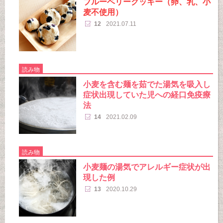
ブルーベリークッキー（卵、乳、小
麦不使用）
12
2021.07.11
読み物
小麦を含む麺を茹でた湯気を吸入し
症状出現していた児への経口免疫療
法
14
2021.02.09
読み物
小麦麺の湯気でアレルギー症状が出
現した例
13
2020.10.29