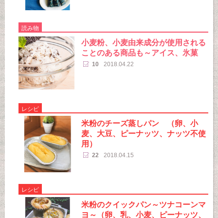
読み物
小麦粉、小麦由来成分が使用される
ことのある商品も～アイス、氷菓
10
2018.04.22
レシピ
米粉のチーズ蒸しパン （卵、小
麦、大豆、ピーナッツ、ナッツ不使
用）
22
2018.04.15
レシピ
米粉のクイックパン～ツナコーンマ
ヨ～（卵、乳、小麦、ピーナッツ、