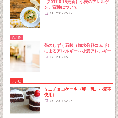
【2017.8.15更新】小麦のアレルゲ
ン、変性について
11
2017.05.22
読み物
茶のしずく石鹸（加水分解コムギ）
によるアレルギー～小麦アレルギー
17
2017.05.16
レシピ
ミニチョコケーキ（卵、乳、小麦不
使用）
36
2017.02.25