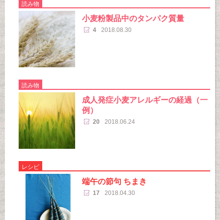
読み物
小麦粉製品中のタンパク質量
4
2018.08.30
読み物
成人発症小麦アレルギーの経過（一
例）
20
2018.06.24
レシピ
端午の節句 ちまき
17
2018.04.30