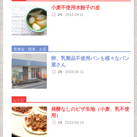
小麦不使用水餃子の皮
24
2016.04.11
患者会・団体、お店
卵、乳製品不使用パンも様々なパン
屋さん
28
2016.04.11
レシピ
発酵なしのピザ生地（小麦、乳不使
用）
19
2016.04.10