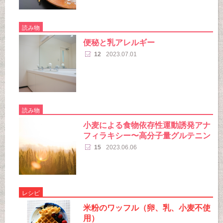
読み物
便秘と乳アレルギー
12
2023.07.01
読み物
小麦による食物依存性運動誘発アナ
フィラキシー〜高分子量グルテニン
15
2023.06.06
レシピ
米粉のワッフル（卵、乳、小麦不使
用）