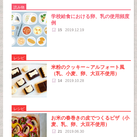
読み物
学校給食における卵、乳の使用頻度
例
15
2019.12.19
レシピ
米粉のクッキー～アルフォート風
（乳、小麦、卵、大豆不使用）
14
2019.10.28
レシピ
お米の春巻きの皮でつくるピザ（小
麦、乳、卵、大豆不使用）
21
2019.06.30