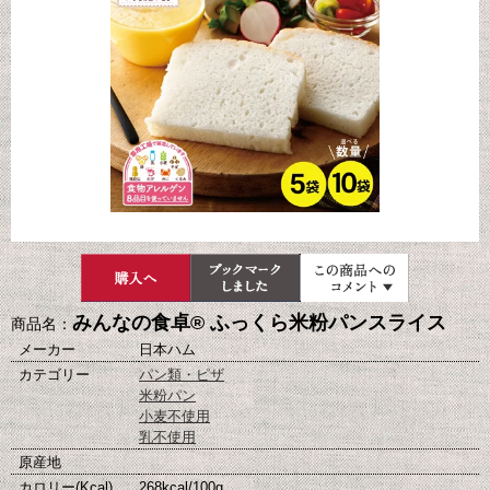
みんなの食卓® ふっくら米粉パンスライス
商品名：
メーカー
日本ハム
カテゴリー
パン類・ピザ
米粉パン
小麦不使用
乳不使用
原産地
カロリー(Kcal)
268kcal/100g