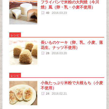
フライパンで米粉の大判焼（今川
焼）風（卵・乳・小麦不使用）
40
2016.03.23
レシピ
長いものケーキ（卵、乳、小麦、落
花生、ナッツ不使用）
28
2016.03.20
レシピ
小魚たっぷり米粉で大根もち（小麦
不使用）
24
2016.02.21