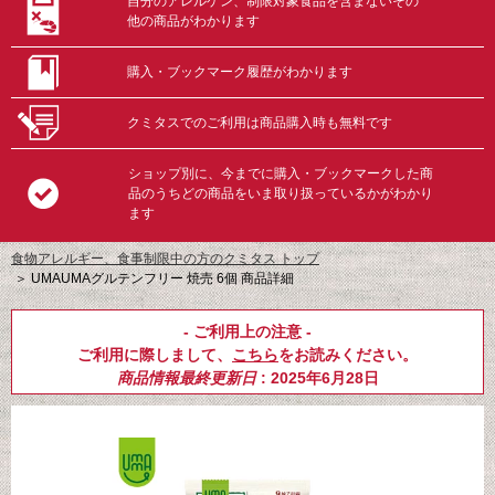
自分のアレルゲン、制限対象食品を含まないその
他の商品がわかります
購入・ブックマーク履歴がわかります
クミタスでのご利用は商品購入時も無料です
ショップ別に、今までに購入・ブックマークした商
品のうちどの商品をいま取り扱っているかがわかり
ます
食物アレルギー、食事制限中の方のクミタス トップ
＞
UMAUMAグルテンフリー 焼売 6個 商品詳細
- ご利用上の注意 -
ご利用に際しまして、
こちら
をお読みください。
商品情報最終更新日
: 2025年6月28日