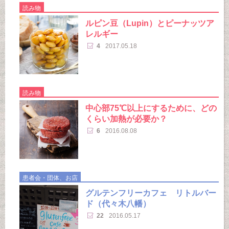
読み物
ルピン豆（Lupin）とピーナッツア
レルギー
4
2017.05.18
読み物
中心部75℃以上にするために、どの
くらい加熱が必要か？
6
2016.08.08
患者会・団体、お店
グルテンフリーカフェ リトルバー
ド（代々木八幡）
22
2016.05.17