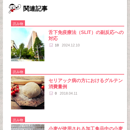
関連記事
読み物
舌下免疫療法（SLIT）の副反応への
対応
10
2024.12.10
読み物
セリアック病の方におけるグルテン
消費量例
0
2018.04.11
読み物
小麦が使用される加工食品中の小麦