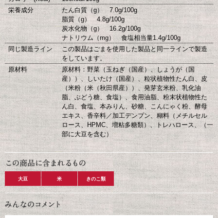
栄養成分
たん白質（g） 7.0g/100g
脂質（g） 4.8g/100g
炭水化物（g） 16.2g/100g
ナトリウム（mg） 食塩相当量1.4g/100g
同じ製造ライン
この製品はごまを使用した製品と同一ラインで製造
をしています。
原材料
原材料：野菜（玉ねぎ（国産）、しょうが（国
産））、しいたけ（国産）、粒状植物性たん白、皮
（米粉（米（秋田県産））、発芽玄米粉、乳化油
脂、ぶどう糖、食塩）、食用油脂、粉末状植物性た
ん白、食塩、本みりん、砂糖、こんにゃく粉、酵母
エキス、香辛料／加工デンプン、糊料（メチルセル
ロース、HPMC、増粘多糖類）、トレハロース、（一
部に大豆を含む）
大豆
米
きのこ類