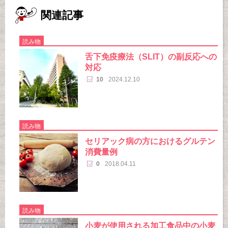
関連記事
読み物
舌下免疫療法（SLIT）の副反応への
対応
10
2024.12.10
読み物
セリアック病の方におけるグルテン
消費量例
0
2018.04.11
読み物
小麦が使用される加工食品中の小麦