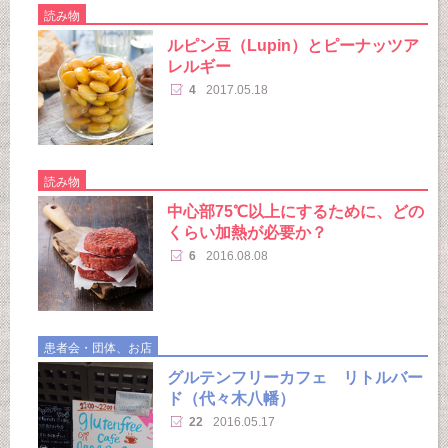
読み物
ルピン豆（Lupin）とピーナッツア
レルギー
4
2017.05.18
読み物
中心部75℃以上にするために、どの
くらい加熱が必要か？
6
2016.08.08
患者会・団体、お店
グルテンフリーカフェ リトルバー
ド（代々木八幡）
22
2016.05.17