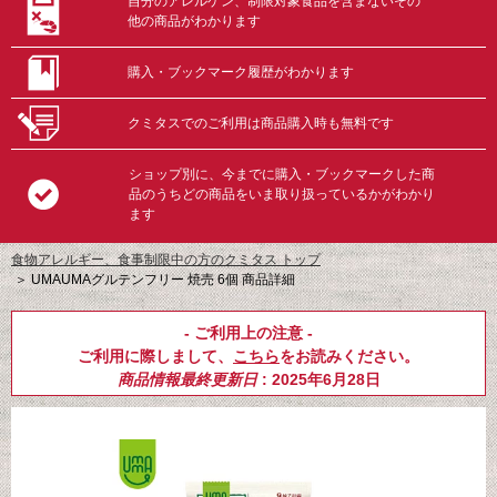
自分のアレルゲン、制限対象食品を含まないその
他の商品がわかります
購入・ブックマーク履歴がわかります
クミタスでのご利用は商品購入時も無料です
ショップ別に、今までに購入・ブックマークした商
品のうちどの商品をいま取り扱っているかがわかり
ます
食物アレルギー、食事制限中の方のクミタス トップ
＞
UMAUMAグルテンフリー 焼売 6個 商品詳細
- ご利用上の注意 -
ご利用に際しまして、
こちら
をお読みください。
商品情報最終更新日
: 2025年6月28日