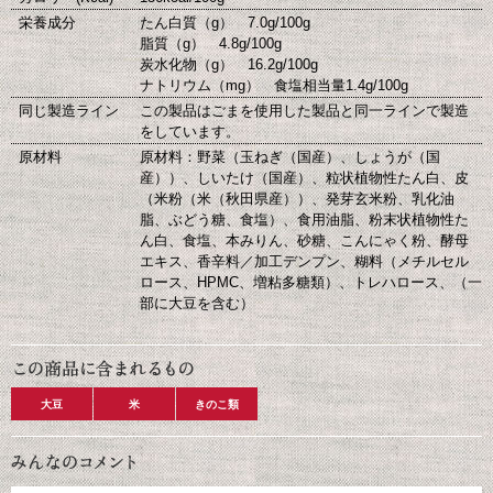
栄養成分
たん白質（g） 7.0g/100g
脂質（g） 4.8g/100g
炭水化物（g） 16.2g/100g
ナトリウム（mg） 食塩相当量1.4g/100g
同じ製造ライン
この製品はごまを使用した製品と同一ラインで製造
をしています。
原材料
原材料：野菜（玉ねぎ（国産）、しょうが（国
産））、しいたけ（国産）、粒状植物性たん白、皮
（米粉（米（秋田県産））、発芽玄米粉、乳化油
脂、ぶどう糖、食塩）、食用油脂、粉末状植物性た
ん白、食塩、本みりん、砂糖、こんにゃく粉、酵母
エキス、香辛料／加工デンプン、糊料（メチルセル
ロース、HPMC、増粘多糖類）、トレハロース、（一
部に大豆を含む）
大豆
米
きのこ類