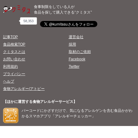
食事制限をしている人が
食品を探して購入できる“クミタス”
58,353
記事TOP
運営会社
食品検索TOP
採用
クミタスとは
取材のご依頼
お問い合わせ
Facebook
利用規約
Twitter
プライバシー
ヘルプ
食物アレルギー/アトピー
【ほかに運営する食物アレルギーサービス】
バーコードにかざすだけで、気になるアレルゲンを含む食品かがわ
かるスマホアプリ「アレルギーチェッカー」
©2026 willmore, all rights reserved.