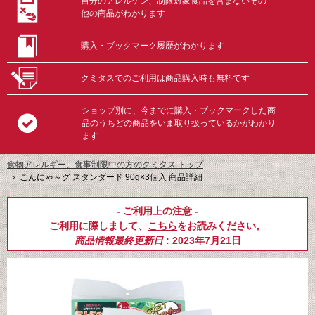
自分のアレルゲン、制限対象食品を含まないその
他の商品がわかります
購入・ブックマーク履歴がわかります
クミタスでのご利用は商品購入時も無料です
ショップ別に、今までに購入・ブックマークした商
品のうちどの商品をいま取り扱っているかがわかり
ます
食物アレルギー、食事制限中の方のクミタス トップ
＞
こんにゃ～グ スタンダード 90g×3個入 商品詳細
- ご利用上の注意 -
ご利用に際しまして、
こちら
をお読みください。
商品情報最終更新日
: 2023年7月21日