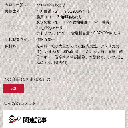
カロリー(Kcal)
77kcal/90gあたり
栄養成分
たん白質（g） 9.3g/90gあたり
脂質（g） 2.4g/90gあたり
炭水化物（g） 6.4g(食物繊維：2.9g、糖質：
3.5g)/90gあたり
ナトリウム（mg） 食塩相当量：0.37g/90gあたり
同じ製造ライン
情報収集中
原材料
原材料：粒状大豆たんぱく(国内製造、アメリカ製
造)、たまねぎ、植物油脂、こんにゃく粉、食塩、酵
母エキス、香辛料／pH調節剤、水酸化カルシウム(こ
んにゃく用凝固剤)
大豆
関連記事