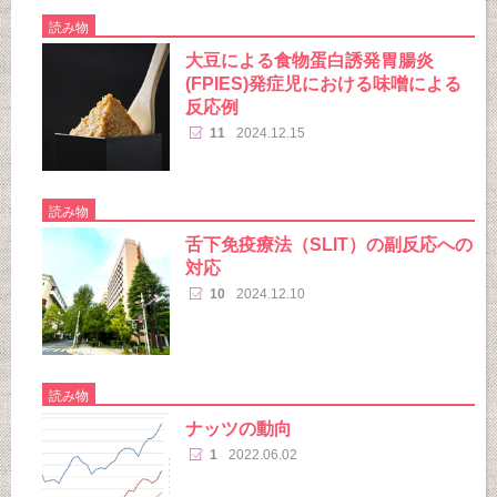
読み物
大豆による食物蛋白誘発胃腸炎
(FPIES)発症児における味噌による
反応例
11
2024.12.15
読み物
舌下免疫療法（SLIT）の副反応への
対応
10
2024.12.10
読み物
ナッツの動向
1
2022.06.02