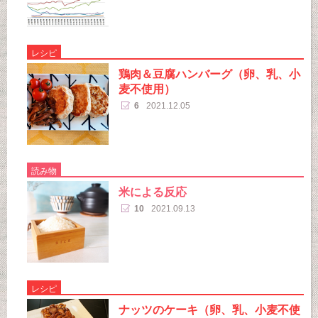
レシピ
鶏肉＆豆腐ハンバーグ（卵、乳、小
麦不使用）
6
2021.12.05
読み物
米による反応
10
2021.09.13
レシピ
ナッツのケーキ（卵、乳、小麦不使