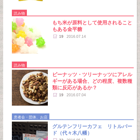
読み物
もち米が原料として使用されること
もある金平糖
19
2016.07.14
読み物
ピーナッツ・ツリーナッツにアレル
ギーがある場合、どの程度、複数種
類に反応があるか？
19
2016.07.04
患者会・団体、お店
グルテンフリーカフェ リトルバー
ド（代々木八幡）