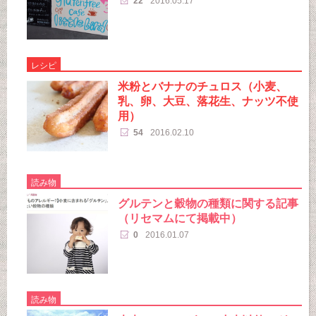
22
2016.05.17
レシピ
米粉とバナナのチュロス（小麦、
乳、卵、大豆、落花生、ナッツ不使
用）
54
2016.02.10
読み物
グルテンと穀物の種類に関する記事
（リセマムにて掲載中）
0
2016.01.07
読み物