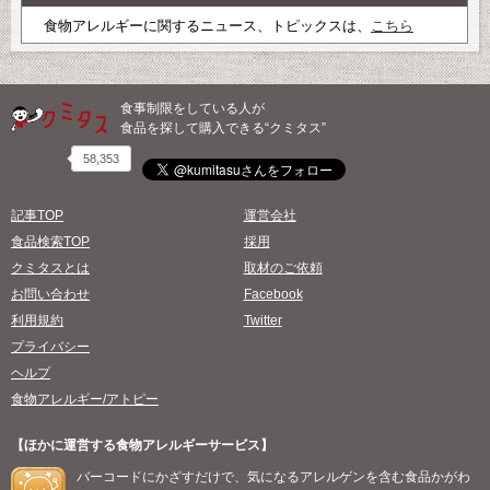
食物アレルギーに関するニュース、トピックスは、
こちら
食事制限をしている人が
食品を探して購入できる“クミタス”
58,353
記事TOP
運営会社
食品検索TOP
採用
クミタスとは
取材のご依頼
お問い合わせ
Facebook
利用規約
Twitter
プライバシー
ヘルプ
食物アレルギー/アトピー
【ほかに運営する食物アレルギーサービス】
バーコードにかざすだけで、気になるアレルゲンを含む食品かがわ