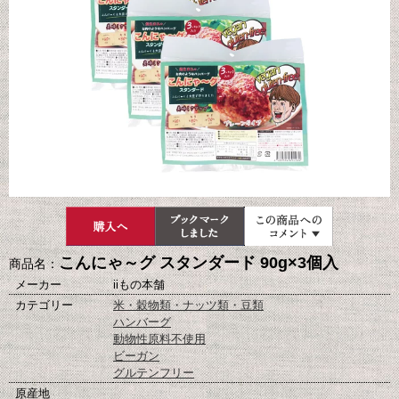
こんにゃ～グ スタンダード 90g×3個入
商品名：
メーカー
iiもの本舗
カテゴリー
米・穀物類・ナッツ類・豆類
ハンバーグ
動物性原料不使用
ビーガン
グルテンフリー
原産地