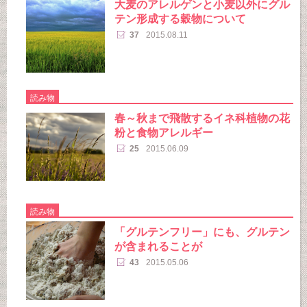
大麦のアレルゲンと小麦以外にグル
テン形成する穀物について
37
2015.08.11
読み物
春～秋まで飛散するイネ科植物の花
粉と食物アレルギー
25
2015.06.09
読み物
「グルテンフリー」にも、グルテン
が含まれることが
43
2015.05.06