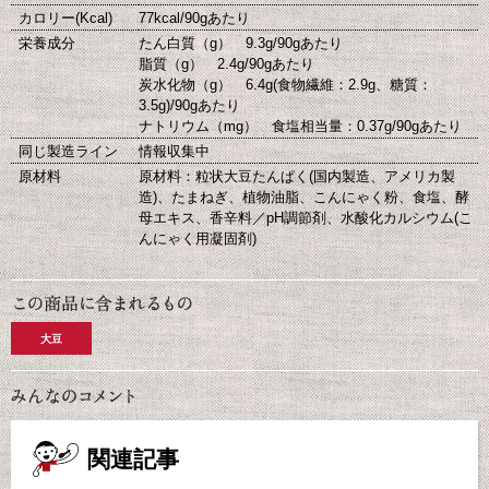
カロリー(Kcal)
77kcal/90gあたり
栄養成分
たん白質（g） 9.3g/90gあたり
脂質（g） 2.4g/90gあたり
炭水化物（g） 6.4g(食物繊維：2.9g、糖質：
3.5g)/90gあたり
ナトリウム（mg） 食塩相当量：0.37g/90gあたり
同じ製造ライン
情報収集中
原材料
原材料：粒状大豆たんぱく(国内製造、アメリカ製
造)、たまねぎ、植物油脂、こんにゃく粉、食塩、酵
母エキス、香辛料／pH調節剤、水酸化カルシウム(こ
んにゃく用凝固剤)
大豆
関連記事