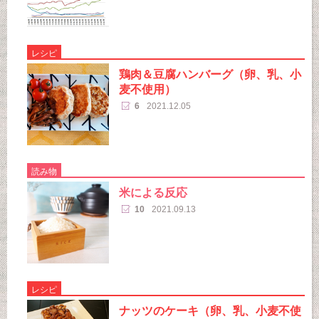
レシピ
鶏肉＆豆腐ハンバーグ（卵、乳、小
麦不使用）
6
2021.12.05
読み物
米による反応
10
2021.09.13
レシピ
ナッツのケーキ（卵、乳、小麦不使