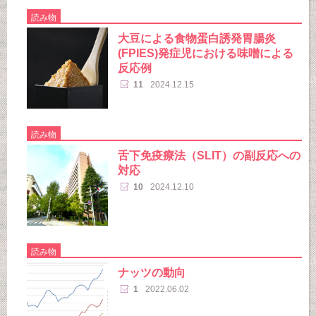
読み物
大豆による食物蛋白誘発胃腸炎
(FPIES)発症児における味噌による
反応例
11
2024.12.15
読み物
舌下免疫療法（SLIT）の副反応への
対応
10
2024.12.10
読み物
ナッツの動向
1
2022.06.02