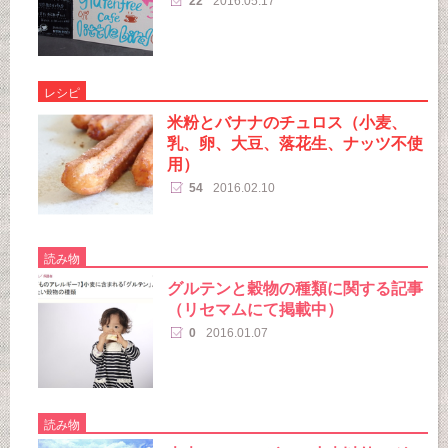
22
2016.05.17
レシピ
米粉とバナナのチュロス（小麦、
乳、卵、大豆、落花生、ナッツ不使
用）
54
2016.02.10
読み物
グルテンと穀物の種類に関する記事
（リセマムにて掲載中）
0
2016.01.07
読み物