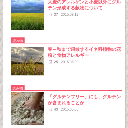
大麦のアレルゲンと小麦以外にグル
テン形成する穀物について
37
2015.08.11
読み物
春～秋まで飛散するイネ科植物の花
粉と食物アレルギー
25
2015.06.09
読み物
「グルテンフリー」にも、グルテン
が含まれることが
43
2015.05.06