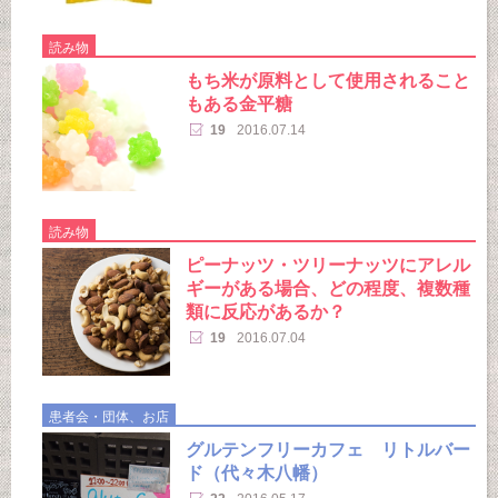
読み物
もち米が原料として使用されること
もある金平糖
19
2016.07.14
読み物
ピーナッツ・ツリーナッツにアレル
ギーがある場合、どの程度、複数種
類に反応があるか？
19
2016.07.04
患者会・団体、お店
グルテンフリーカフェ リトルバー
ド（代々木八幡）