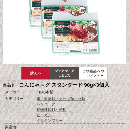
こんにゃ～グ スタンダード 90g×3個入
商品名：
メーカー
iiもの本舗
カテゴリー
米・穀物類・ナッツ類・豆類
ハンバーグ
動物性原料不使用
ビーガン
グルテンフリー
原産地