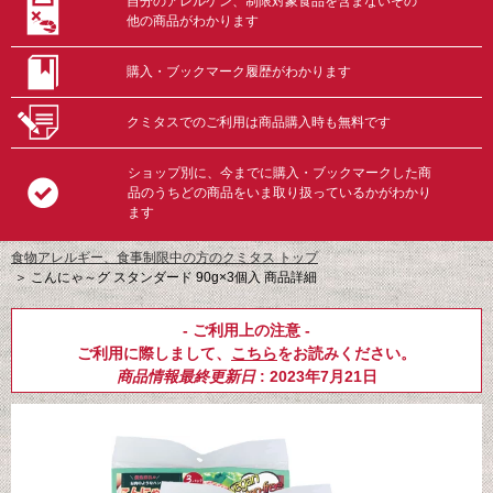
自分のアレルゲン、制限対象食品を含まないその
他の商品がわかります
購入・ブックマーク履歴がわかります
クミタスでのご利用は商品購入時も無料です
ショップ別に、今までに購入・ブックマークした商
品のうちどの商品をいま取り扱っているかがわかり
ます
食物アレルギー、食事制限中の方のクミタス トップ
＞
こんにゃ～グ スタンダード 90g×3個入 商品詳細
- ご利用上の注意 -
ご利用に際しまして、
こちら
をお読みください。
商品情報最終更新日
: 2023年7月21日