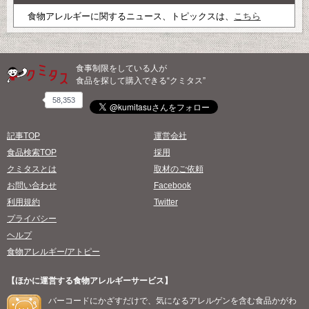
食物アレルギーに関するニュース、トピックスは、
こちら
食事制限をしている人が
食品を探して購入できる“クミタス”
58,353
記事TOP
運営会社
食品検索TOP
採用
クミタスとは
取材のご依頼
お問い合わせ
Facebook
利用規約
Twitter
プライバシー
ヘルプ
食物アレルギー/アトピー
【ほかに運営する食物アレルギーサービス】
バーコードにかざすだけで、気になるアレルゲンを含む食品かがわ