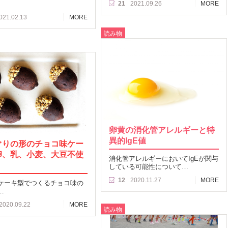
21
2021.09.26
MORE
021.02.13
MORE
読み物
卵黄の消化管アレルギーと特
異的IgE値
ぐりの形のチョコ味ケー
卵、乳、小麦、大豆不使
消化管アレルギーにおいてIgEが関与
している可能性について…
12
2020.11.27
MORE
ケーキ型でつくるチョコ味の
…
2020.09.22
MORE
読み物