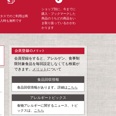
ショップ別に、今までに
購入・ブックマークした
ミタスでのご利用は商
商品のうちどの商品をい
購入時も無料です
ま取り扱っているかがわ
かります
会員登録をすると、アレルゲン、食事制
限対象食品を毎回設定しなくても検索が
できます。
メリット
について
食品回収情報
食品回収情報があります。詳細は
こちら
アレルギートピックス
食物アレルギーに関するニュース、トピ
ックスは、
こちら