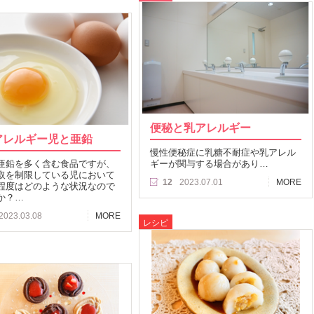
便秘と乳アレルギー
アレルギー児と亜鉛
慢性便秘症に乳糖不耐症や乳アレル
亜鉛を多く含む食品ですが、
ギーが関与する場合があり…
取を制限している児において
12
2023.07.01
MORE
程度はどのような状況なので
か？…
2023.03.08
MORE
レシピ