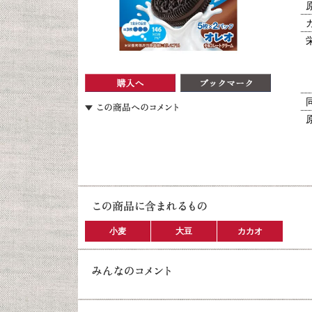
小麦
大豆
カカオ