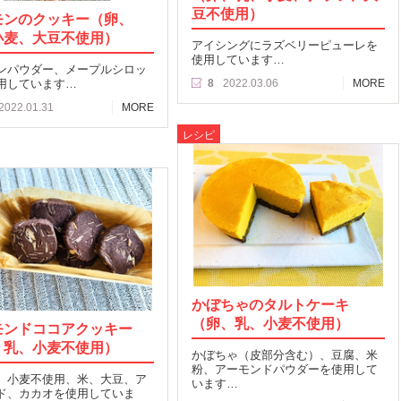
豆不使用）
モンのクッキー（卵、
小麦、大豆不使用）
アイシングにラズベリーピューレを
使用しています…
ンパウダー、メープルシロッ
用しています…
8
2022.03.06
MORE
2022.01.31
MORE
レシピ
かぼちゃのタルトケーキ
（卵、乳、小麦不使用）
モンドココアクッキー
、乳、小麦不使用）
かぼちゃ（皮部分含む）、豆腐、米
粉、アーモンドパウダーを使用して
、小麦不使用、米、大豆、ア
います…
ド、カカオを使用していま