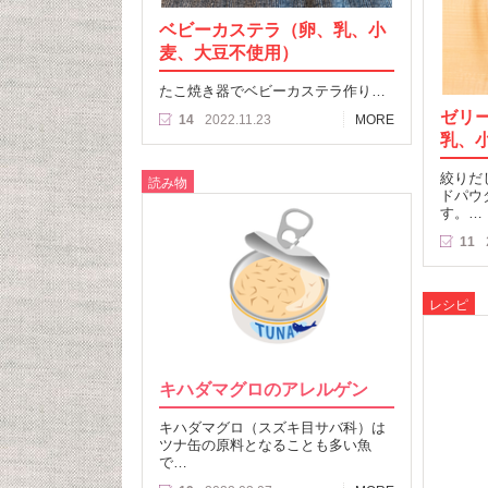
ベビーカステラ（卵、乳、小
麦、大豆不使用）
たこ焼き器でベビーカステラ作り…
ゼリ
14
2022.11.23
MORE
乳、
絞りだ
読み物
ドパウ
す。…
11
レシピ
キハダマグロのアレルゲン
キハダマグロ（スズキ目サバ科）は
ツナ缶の原料となることも多い魚
で…