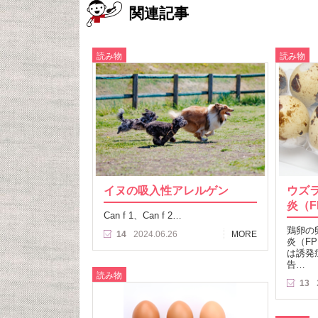
関連記事
読み物
読み物
イヌの吸入性アレルゲン
ウズ
炎（F
Can f 1、Can f 2…
鶏卵の
14
2024.06.26
MORE
炎（F
は誘発
告…
読み物
13