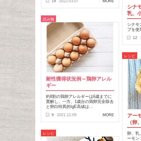
19
2022.03.07
MORE
シナ
乳、
読み物
シナモ
プを使
12
レシピ
耐性獲得状況例～鶏卵アレル
ギー
約8割の鶏卵アレルギーは6歳までに
寛解し、一方、1歳台の鶏卵完全除去
と卵白特異的IgE高値は…
9
2021.12.09
MORE
アー
（卵
卵、乳
レシピ
ーモン