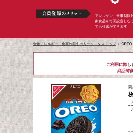
アレルゲン、食事制限
象食品を毎回設定しな
ても検索ができます
食物アレルギー、食事制限中の方のクミタス トップ
＞
ORE
ご利用に際し
商品情
商
枚