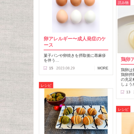
読み物
卵アレルギー〜成人発症のケ
ース
菓子パンや卵焼きを摂取後に蕁麻疹
鶏卵
を伴う…
15
2023.08.29
MORE
鶏卵は
鶏卵摂
の充足
しょう
レシピ
13
レシピ