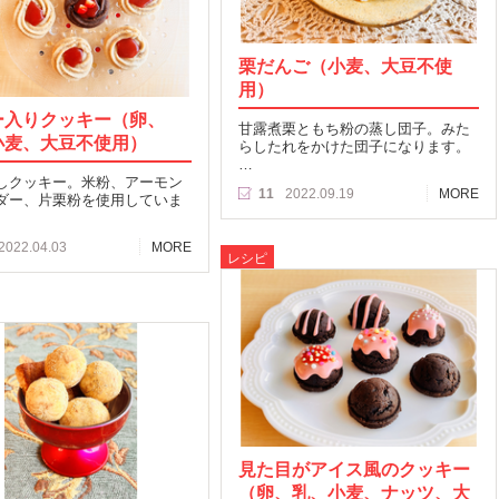
栗だんご（小麦、大豆不使
用）
ー入りクッキー（卵、
甘露煮栗ともち粉の蒸し団子。みた
小麦、大豆不使用）
らしたれをかけた団子になります。
…
しクッキー。米粉、アーモン
11
2022.09.19
MORE
ダー、片栗粉を使用していま
2022.04.03
MORE
レシピ
見た目がアイス風のクッキー
（卵、乳、小麦、ナッツ、大