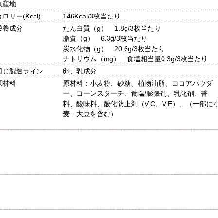
原産地
カロリー(Kcal)
146Kcal/3枚当たり
栄養成分
たん白質（g） 1.8g/3枚当たり
脂質（g） 6.3g/3枚当たり
炭水化物（g） 20.6g/3枚当たり
ナトリウム（mg） 食塩相当量0.3g/3枚当たり
同じ製造ライン
卵、乳成分
原材料
原材料：小麦粉、砂糖、植物油脂、ココアパウダ
ー、コーンスターチ、食塩/膨張剤、乳化剤、香
料、酸味料、酸化防止剤（V.C、V.E）、（一部に
麦・大豆を含む）