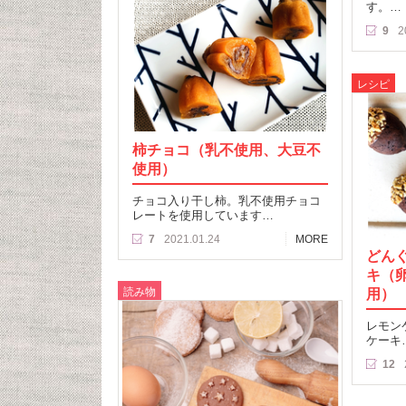
す。…
9
2
レシピ
柿チョコ（乳不使用、大豆不
使用）
チョコ入り干し柿。乳不使用チョコ
レートを使用しています…
7
2021.01.24
MORE
どん
キ（
読み物
用）
レモン
ケーキ
12