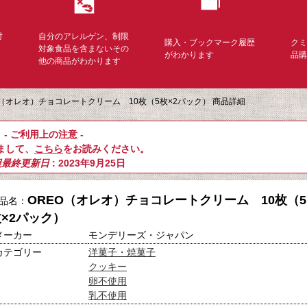
対
自分のアレルゲン、制限
購入・ブックマーク履歴
ク
く
対象食品を含まないその
がわかります
品
他の商品がわかります
O（オレオ）チョコレートクリーム 10枚（5枚×2パック） 商品詳細
- ご利用上の注意 -
まして、
こちら
をお読みください。
報最終更新日
: 2023年9月25日
OREO（オレオ）チョコレートクリーム 10枚（5
品名：
×2パック）
メーカー
モンデリーズ・ジャパン
カテゴリー
洋菓子・焼菓子
クッキー
卵不使用
乳不使用