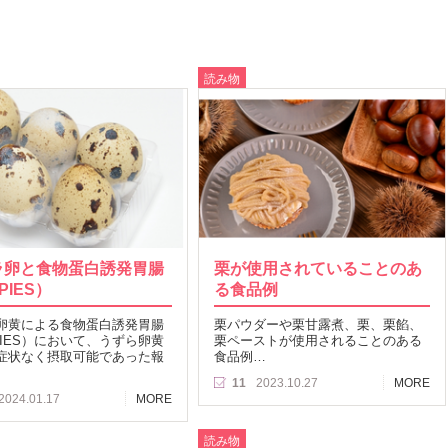
読み物
ラ卵と食物蛋白誘発胃腸
栗が使用されていることのあ
PIES）
る食品例
卵黄による食物蛋白誘発胃腸
栗パウダーや栗甘露煮、栗、栗餡、
PIES）において、うずら卵黄
栗ペーストが使用されることのある
症状なく摂取可能であった報
食品例…
11
2023.10.27
MORE
2024.01.17
MORE
読み物