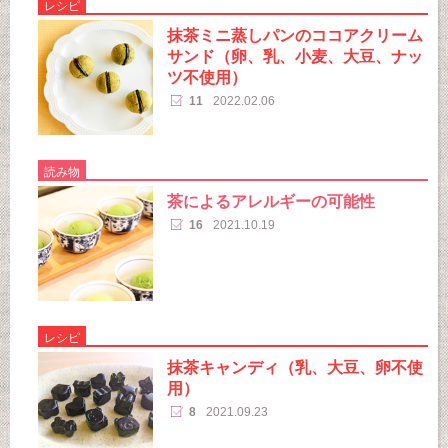
レシピ
抹茶ミニ蒸しパンのココアクリーム
サンド（卵、乳、小麦、大豆、ナッ
ツ不使用）
11
2022.02.06
読み物
茶によるアレルギーの可能性
16
2021.10.19
レシピ
抹茶キャンディ（乳、大豆、卵不使
用）
8
2021.09.23