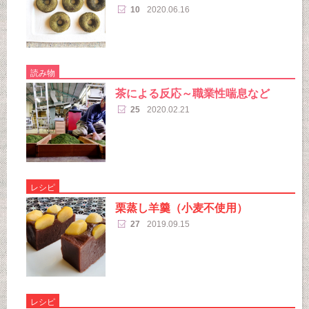
10
2020.06.16
読み物
茶による反応～職業性喘息など
25
2020.02.21
レシピ
栗蒸し羊羹（小麦不使用）
27
2019.09.15
レシピ