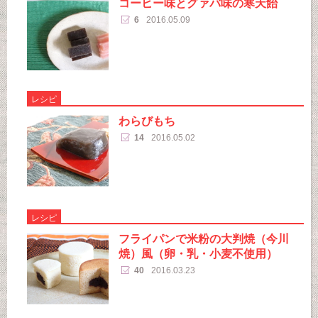
コーヒー味とグァバ味の寒天飴
6
2016.05.09
レシピ
わらびもち
14
2016.05.02
レシピ
フライパンで米粉の大判焼（今川
焼）風（卵・乳・小麦不使用）
40
2016.03.23