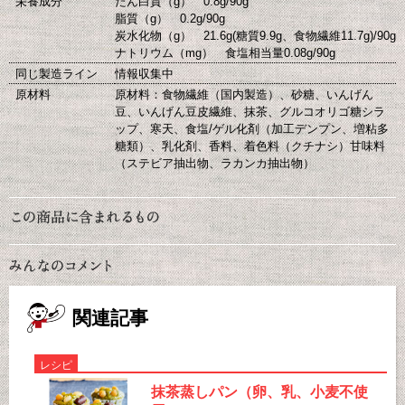
栄養成分
たん白質（g） 0.8g/90g
脂質（g） 0.2g/90g
炭水化物（g） 21.6g(糖質9.9g、食物繊維11.7g)/90g
ナトリウム（mg） 食塩相当量0.08g/90g
同じ製造ライン
情報収集中
原材料
原材料：食物繊維（国内製造）、砂糖、いんげん
豆、いんげん豆皮繊維、抹茶、グルコオリゴ糖シラ
ップ、寒天、食塩/ゲル化剤（加工デンプン、増粘多
糖類）、乳化剤、香料、着色料（クチナシ）甘味料
（ステビア抽出物、ラカンカ抽出物）
関連記事
レシピ
抹茶蒸しパン（卵、乳、小麦不使