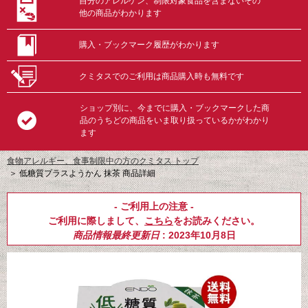
自分のアレルゲン、制限対象食品を含まないその
他の商品がわかります
購入・ブックマーク履歴がわかります
クミタスでのご利用は商品購入時も無料です
ショップ別に、今までに購入・ブックマークした商
品のうちどの商品をいま取り扱っているかがわかり
ます
食物アレルギー、食事制限中の方のクミタス トップ
＞
低糖質プラスようかん 抹茶 商品詳細
- ご利用上の注意 -
ご利用に際しまして、
こちら
をお読みください。
商品情報最終更新日
: 2023年10月8日