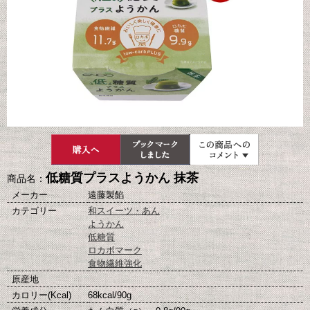
低糖質プラスようかん 抹茶
商品名：
メーカー
遠藤製餡
カテゴリー
和スイーツ・あん
ようかん
低糖質
ロカボマーク
食物繊維強化
原産地
カロリー(Kcal)
68kcal/90g