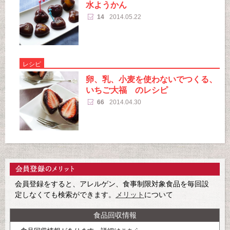
水ようかん
14
2014.05.22
レシピ
卵、乳、小麦を使わないでつくる、
いちご大福 のレシピ
66
2014.04.30
会員登録をすると、アレルゲン、食事制限対象食品を毎回設
定しなくても検索ができます。
メリット
について
食品回収情報