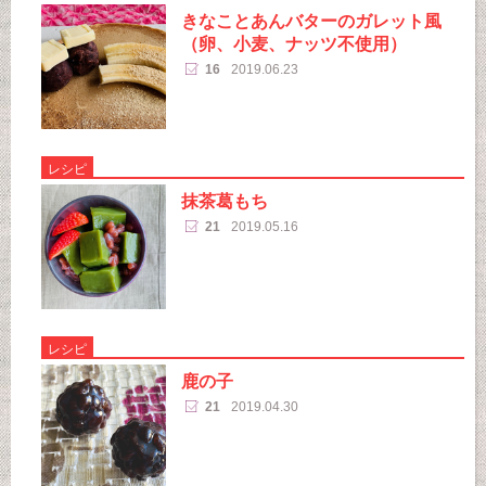
きなことあんバターのガレット風
（卵、小麦、ナッツ不使用）
16
2019.06.23
レシピ
抹茶葛もち
21
2019.05.16
レシピ
鹿の子
21
2019.04.30