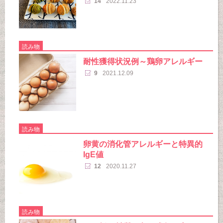
14
2022.11.23
読み物
耐性獲得状況例～鶏卵アレルギー
9
2021.12.09
読み物
卵黄の消化管アレルギーと特異的
IgE値
12
2020.11.27
読み物