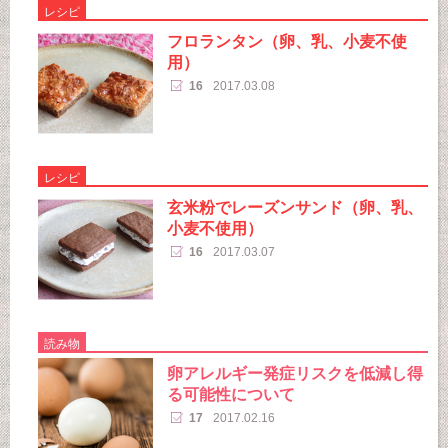
レシピ
フロランタン（卵、乳、小麦不使
用）
16
2017.03.08
レシピ
玄米粉でレーズンサンド（卵、乳、
小麦不使用）
16
2017.03.07
読み物
卵アレルギー発症リスクを低減し得
る可能性について
17
2017.02.16