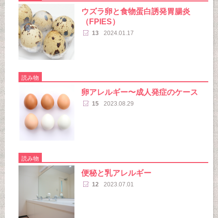
ウズラ卵と食物蛋白誘発胃腸炎
（FPIES）
13
2024.01.17
読み物
卵アレルギー〜成人発症のケース
15
2023.08.29
読み物
便秘と乳アレルギー
12
2023.07.01