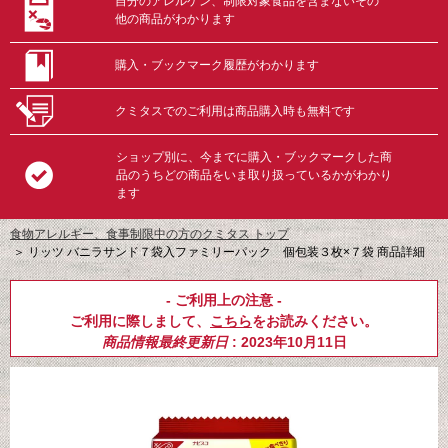
自分のアレルゲン、制限対象食品を含まないその
他の商品がわかります
購入・ブックマーク履歴がわかります
クミタスでのご利用は商品購入時も無料です
ショップ別に、今までに購入・ブックマークした商
品のうちどの商品をいま取り扱っているかがわかり
ます
食物アレルギー、食事制限中の方のクミタス トップ
＞
リッツ バニラサンド７袋入ファミリーパック 個包装３枚×７袋 商品詳細
- ご利用上の注意 -
ご利用に際しまして、
こちら
をお読みください。
商品情報最終更新日
: 2023年10月11日