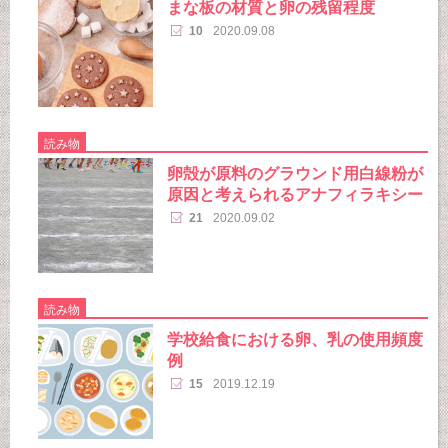
まな板の材質と卵の残留程度
10
2020.09.08
読み物
卵殻が原料のグラウンド用白線粉が
原因と考えられるアナフィラキシー
21
2020.09.02
読み物
学校給食における卵、乳の使用頻度
例
15
2019.12.19