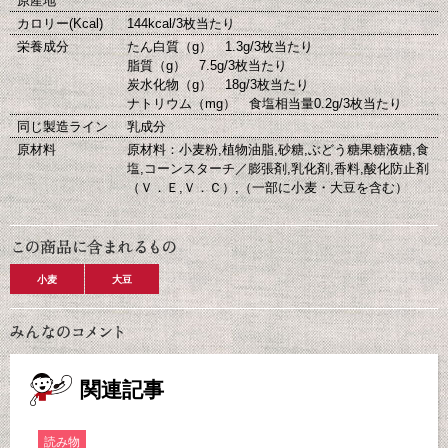
原産地
カロリー(Kcal)
144kcal/3枚当たり
栄養成分
たん白質（g） 1.3g/3枚当たり
脂質（g） 7.5g/3枚当たり
炭水化物（g） 18g/3枚当たり
ナトリウム（mg） 食塩相当量0.2g/3枚当たり
同じ製造ライン
乳成分
原材料
原材料：小麦粉,植物油脂,砂糖,ぶどう糖果糖液糖,食
塩,コーンスターチ／膨張剤,乳化剤,香料,酸化防止剤
（Ｖ．Ｅ,Ｖ．Ｃ）,（一部に小麦・大豆を含む）
小麦
大豆
関連記事
読み物