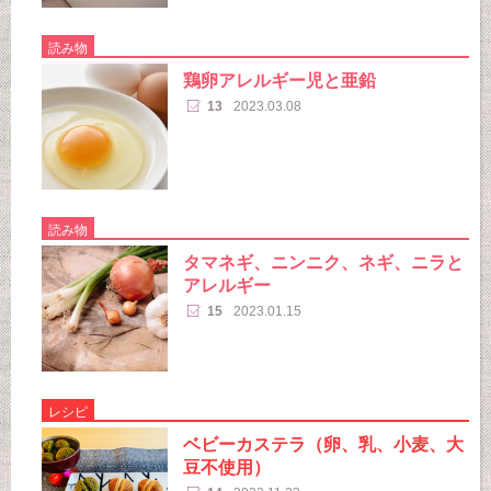
読み物
鶏卵アレルギー児と亜鉛
13
2023.03.08
読み物
タマネギ、ニンニク、ネギ、ニラと
アレルギー
15
2023.01.15
レシピ
ベビーカステラ（卵、乳、小麦、大
豆不使用）