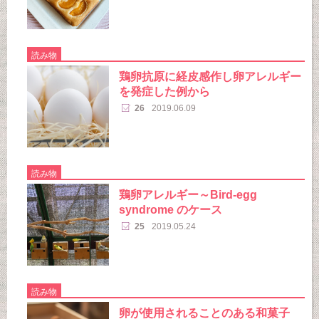
読み物
鶏卵抗原に経皮感作し卵アレルギー
を発症した例から
26
2019.06.09
読み物
鶏卵アレルギー～Bird-egg
syndrome のケース
25
2019.05.24
読み物
卵が使用されることのある和菓子