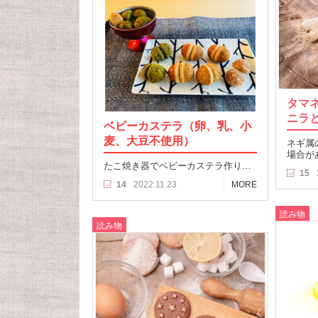
タマ
ニラ
ベビーカステラ（卵、乳、小
麦、大豆不使用）
ネギ属
場合が
たこ焼き器でベビーカステラ作り…
15
14
2022.11.23
MORE
読み物
読み物