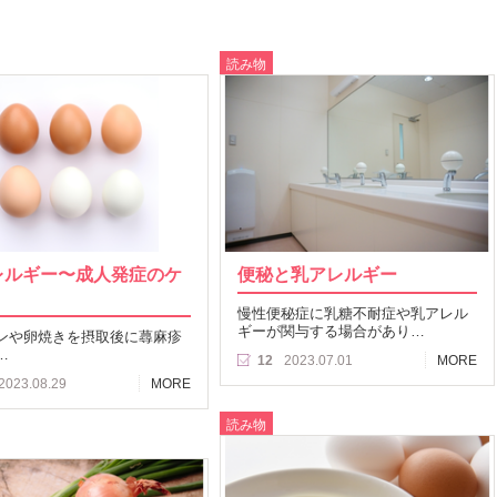
読み物
レルギー〜成人発症のケ
便秘と乳アレルギー
慢性便秘症に乳糖不耐症や乳アレル
ギーが関与する場合があり…
ンや卵焼きを摂取後に蕁麻疹
…
12
2023.07.01
MORE
2023.08.29
MORE
読み物