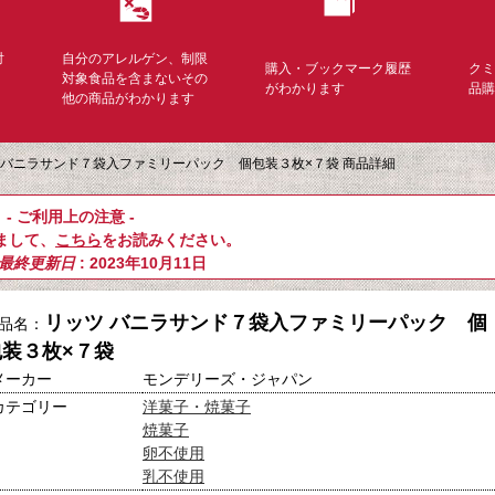
対
自分のアレルゲン、制限
購入・ブックマーク履歴
ク
く
対象食品を含まないその
がわかります
品
他の商品がわかります
 バニラサンド７袋入ファミリーパック 個包装３枚×７袋 商品詳細
- ご利用上の注意 -
まして、
こちら
をお読みください。
最終更新日
: 2023年10月11日
リッツ バニラサンド７袋入ファミリーパック 個
品名：
包装３枚×７袋
メーカー
モンデリーズ・ジャパン
カテゴリー
洋菓子・焼菓子
焼菓子
卵不使用
乳不使用