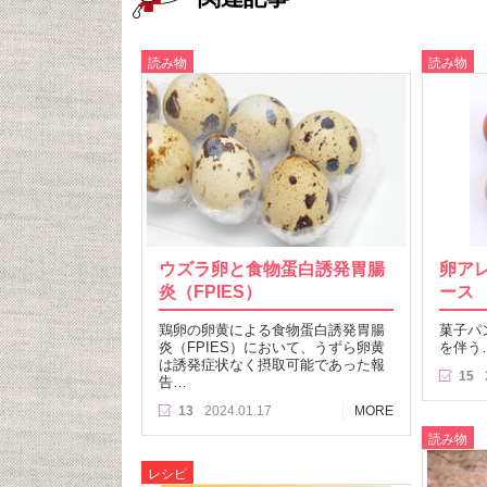
読み物
読み物
ウズラ卵と食物蛋白誘発胃腸
卵ア
炎（FPIES）
ース
鶏卵の卵黄による食物蛋白誘発胃腸
菓子パ
炎（FPIES）において、うずら卵黄
を伴う
は誘発症状なく摂取可能であった報
15
告…
13
2024.01.17
MORE
読み物
レシピ