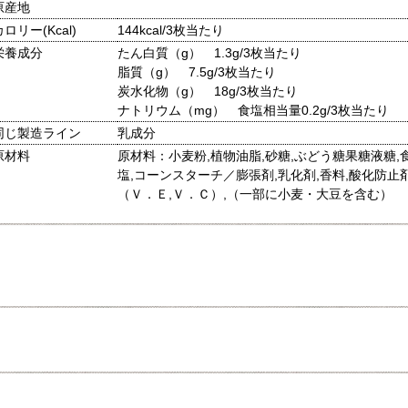
原産地
カロリー(Kcal)
144kcal/3枚当たり
栄養成分
たん白質（g） 1.3g/3枚当たり
脂質（g） 7.5g/3枚当たり
炭水化物（g） 18g/3枚当たり
ナトリウム（mg） 食塩相当量0.2g/3枚当たり
同じ製造ライン
乳成分
原材料
原材料：小麦粉,植物油脂,砂糖,ぶどう糖果糖液糖,
塩,コーンスターチ／膨張剤,乳化剤,香料,酸化防止
（Ｖ．Ｅ,Ｖ．Ｃ）,（一部に小麦・大豆を含む）