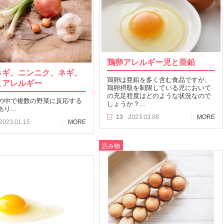
鶏卵アレルギー児と亜鉛
ネギ、ニンニク、ネギ、
鶏卵は亜鉛を多く含む食品ですが、
とアレルギー
鶏卵摂取を制限している児において
の充足程度はどのような状況なので
の中で複数の野菜に反応する
しょうか？…
あり…
13
2023.03.08
MORE
2023.01.15
MORE
読み物