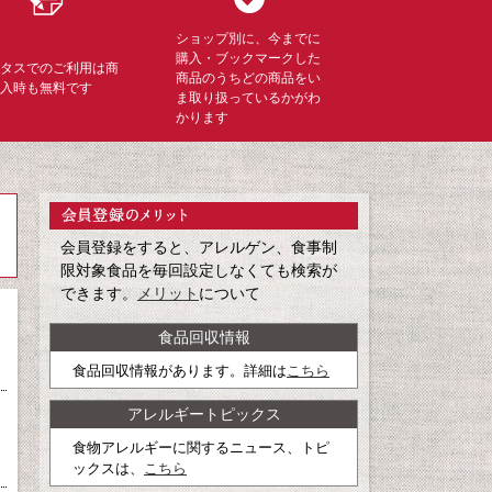
ショップ別に、今までに
購入・ブックマークした
ミタスでのご利用は商
商品のうちどの商品をい
購入時も無料です
ま取り扱っているかがわ
かります
会員登録をすると、アレルゲン、食事制
限対象食品を毎回設定しなくても検索が
できます。
メリット
について
食品回収情報
食品回収情報があります。詳細は
こちら
アレルギートピックス
食物アレルギーに関するニュース、トピ
ックスは、
こちら