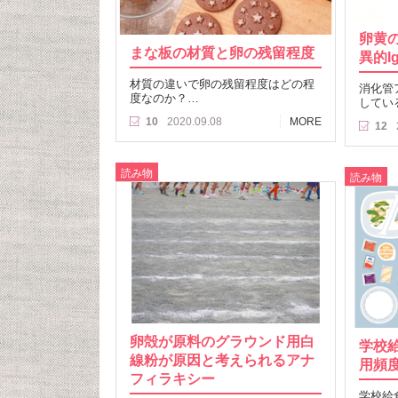
卵黄
まな板の材質と卵の残留程度
異的I
材質の違いで卵の残留程度はどの程
消化管
度なのか？…
してい
10
2020.09.08
MORE
12
読み物
読み物
卵殻が原料のグラウンド用白
学校
線粉が原因と考えられるアナ
用頻
フィラキシー
学校給