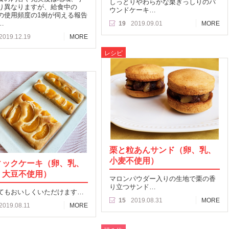
しっとりやわらかな栗ぎっしりのパ
り異なりますが、給食中の
ウンドケーキ…
の使用頻度の1例が伺える報告
…
19
2019.09.01
MORE
2019.12.19
MORE
レシピ
栗と粒あんサンド（卵、乳、
小麦不使用）
ィックケーキ（卵、乳、
、大豆不使用）
マロンパウダー入りの生地で栗の香
り立つサンド…
てもおいしくいただけます…
15
2019.08.31
MORE
2019.08.11
MORE