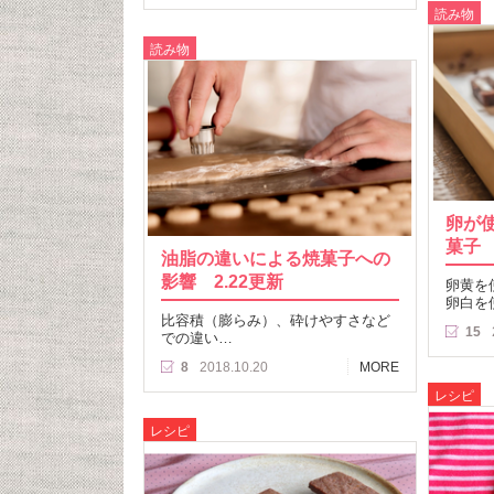
読み物
読み物
卵が
菓子
油脂の違いによる焼菓子への
影響 2.22更新
卵黄を
卵白を
比容積（膨らみ）、砕けやすさなど
15
での違い…
8
2018.10.20
MORE
レシピ
レシピ