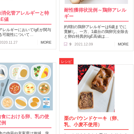
耐性獲得状況例～鶏卵アレル
の消化管アレルギーと特
ギー
gE値
約8割の鶏卵アレルギーは6歳までに
アレルギーにおいてIgEが関与
寛解し、一方、1歳台の鶏卵完全除去
る可能性について…
と卵白特異的IgE高値は…
2020.11.27
MORE
9
2021.12.09
MORE
レシピ
給食における卵、乳の使
栗のパウンドケーキ（卵、
度例
乳、小麦不使用）
食の内容や充実度は地域、学