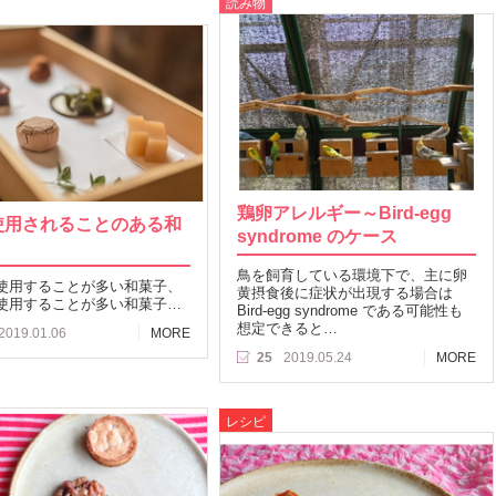
読み物
鶏卵アレルギー～Bird-egg
使用されることのある和
syndrome のケース
鳥を飼育している環境下で、主に卵
使用することが多い和菓子、
黄摂食後に症状が出現する場合は
使用することが多い和菓子…
Bird-egg syndrome である可能性も
想定できると…
2019.01.06
MORE
25
2019.05.24
MORE
レシピ