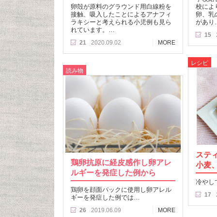
卵殻が原料のグラウンド用白線粉を
校によ
接触、吸入したことによるアナフィ
卵、乳
ラキシーと考えられる小児例も見ら
があり
れています。…
15
21
2020.09.02
MORE
レシピ
読み物
ステ
鶏卵抗原に経皮感作し卵アレ
小麦
ルギーを発症した例から
冷やし
鶏卵を顔面パックに使用し卵アレル
17
ギーを発症した例では…
26
2019.06.09
MORE