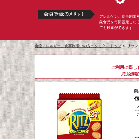
アレルゲン、食事制限
象食品を毎回設定しな
ても検索ができます
食物アレルギー、食事制限中の方のクミタス トップ
＞
リッツ
ご利用に際し
商品情報
商