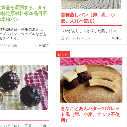
な製品を展開する、タイ
の特定原材料等28品目不
黒糖蒸しパン（卵、乳、小
の米粉パン
麦、大豆不使用）
材料28品目不使用のあんぱ
つやがありしっとりした蒸しパン…
ーズンパン、ベーグルなども
るタイナイ…
23
2019.11.15
MORE
2023.01.05
MORE
レシピ
きなことあんバターのガレッ
ト風（卵、小麦、ナッツ不使
子
用）
レシピ「あんこ玉風」、「水