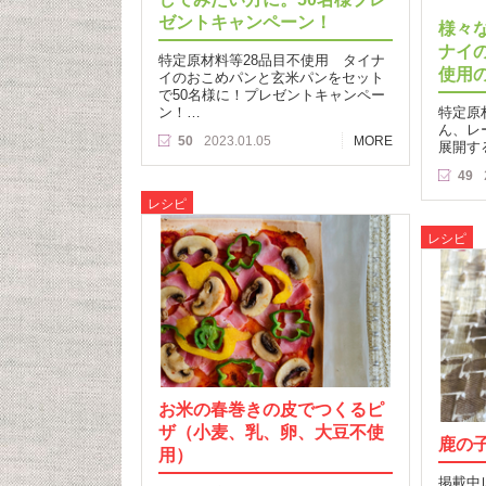
ゼントキャンペーン！
様々
ナイ
特定原材料等28品目不使用 タイナ
使用
イのおこめパンと玄米パンをセット
で50名様に！プレゼントキャンペー
ン！…
特定原
ん、レ
50
2023.01.05
MORE
展開す
49
レシピ
レシピ
お米の春巻きの皮でつくるピ
ザ（小麦、乳、卵、大豆不使
鹿の
用）
掲載中