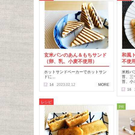
玄米パンのあん＆もちサンド
和風
（卵、乳、小麦不使用）
不使
ホットサンドベーカーでホットサン
米粉パ
ドに…
苔、三
苔、小
14
2023.02.12
MORE
16
レシピ
PR