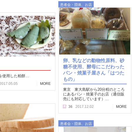
患者会・団体、お店
卵、乳などの動物性原料、砂
糖不使用、酵母にこだわった
パン・焼菓子屋さん「はつた
を使用した柏餅…
もの」
2017.05.05
MORE
東京 東大島駅から20分程のところ
にあるパン・焼菓子のお店（通信販
売にも対応しています）…
36
2017.12.02
MORE
患者会・団体、お店