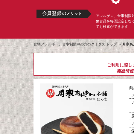
アレルゲン、食事制限
象食品を毎回設定しな
ても検索ができます
食物アレルギー、食事制限中の方のクミタス トップ
＞
月寒あ
ご利用に際し
商品情報
商