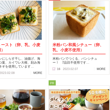
トースト（卵、乳、小麦
米粉パン和風シチュー（卵、
用）
乳、小麦不使用）
ンにしらす干し、油揚げ、海
米粉パンでつくる、パンシチュ
つ葉、カイワレ大根、刻み海
ー！ 7品目不使用です…
ネギを使用しています…
16
2023.02.07
MORE
2023.02.08
MORE
PR