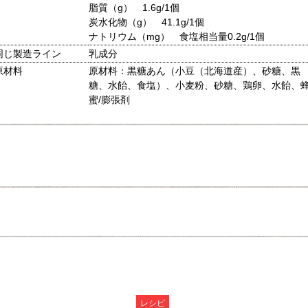
脂質（g） 1.6g/1個
炭水化物（g） 41.1g/1個
ナトリウム（mg） 食塩相当量0.2g/1個
同じ製造ライン
乳成分
原材料
原材料：黒糖あん（小豆（北海道産）、砂糖、黒
糖、水飴、食塩）、小麦粉、砂糖、鶏卵、水飴、
蜜/膨張剤
レシピ