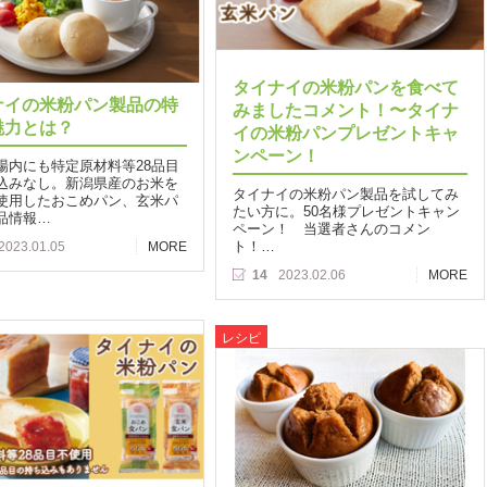
タイナイの米粉パンを食べて
ナイの米粉パン製品の特
みましたコメント！〜タイナ
魅力とは？
イの米粉パンプレゼントキャ
ンペーン！
場内にも特定原材料等28品目
込みなし。新潟県産のお米を
タイナイの米粉パン製品を試してみ
使用したおこめパン、玄米パ
たい方に。50名様プレゼントキャン
品情報…
ペーン！ 当選者さんのコメン
ト！…
2023.01.05
MORE
14
2023.02.06
MORE
レシピ