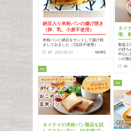
納豆入り米粉パンの揚げ焼き
タイ
（卵、乳、小麦不使用）
徴、
米粉パンに納豆をサンドして揚げ焼
きしてみました（7品目不使用）…
製造工
の持ち
17
2023.02.07
MORE
中心に
ンの製
49
PR
PR
タイナイの米粉パン製品を試
してみたい方に。50名様プレ