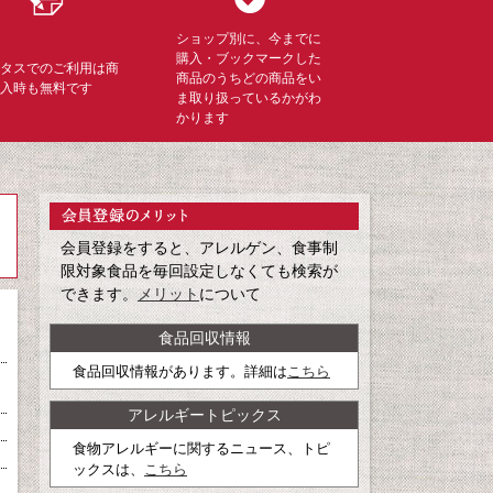
ショップ別に、今までに
購入・ブックマークした
ミタスでのご利用は商
商品のうちどの商品をい
購入時も無料です
ま取り扱っているかがわ
かります
会員登録をすると、アレルゲン、食事制
限対象食品を毎回設定しなくても検索が
できます。
メリット
について
食品回収情報
食品回収情報があります。詳細は
こちら
アレルギートピックス
食物アレルギーに関するニュース、トピ
ックスは、
こちら