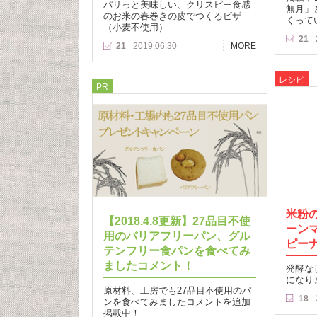
パリっと美味しい、クリスピー食感
無月」
のお米の春巻きの皮でつくるピザ
くって
（小麦不使用）…
21
21
2019.06.30
MORE
レシピ
PR
米粉
【2018.4.8更新】27品目不使
ーン
用のバリアフリーパン、グル
ピー
テンフリー食パンを食べてみ
ましたコメント！
発酵な
になり
原材料、工房でも27品目不使用のパ
18
ンを食べてみましたコメントを追加
掲載中！…