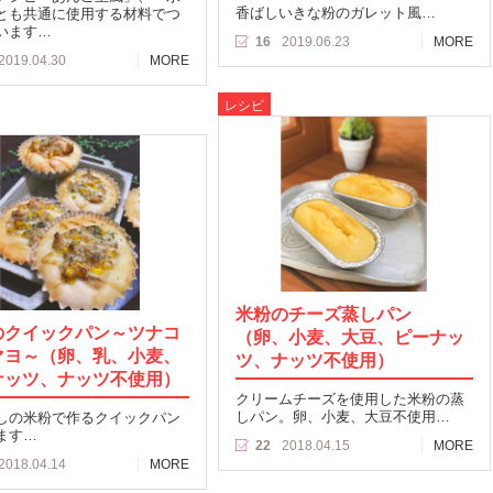
香ばしいきな粉のガレット風…
とも共通に使用する材料でつ
います…
16
2019.06.23
MORE
2019.04.30
MORE
レシピ
米粉のチーズ蒸しパン
のクイックパン～ツナコ
（卵、小麦、大豆、ピーナッ
マヨ～（卵、乳、小麦、
ツ、ナッツ不使用）
ナッツ、ナッツ不使用）
クリームチーズを使用した米粉の蒸
しパン。卵、小麦、大豆不使用…
しの米粉で作るクイックパン
ます…
22
2018.04.15
MORE
2018.04.14
MORE