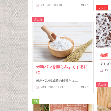
23
2018.03.18
MORE
レシピ
読み物
柏餅
よもぎ
米粉パンを膨らみよくするに
15
は
米粉パン焼成時の対策とは…
読み物
203
2016.11.21
MORE
PR