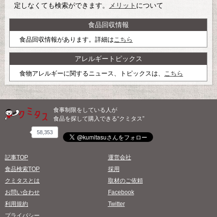
定しなくても検索ができます。
メリット
について
食品回収情報
食品回収情報があります。詳細は
こちら
アレルギートピックス
食物アレルギーに関するニュース、トピックスは、
こちら
食事制限をしている人が
食品を探して購入できる“クミタス”
58,353
記事TOP
運営会社
食品検索TOP
採用
クミタスとは
取材のご依頼
お問い合わせ
Facebook
利用規約
Twitter
プライバシー