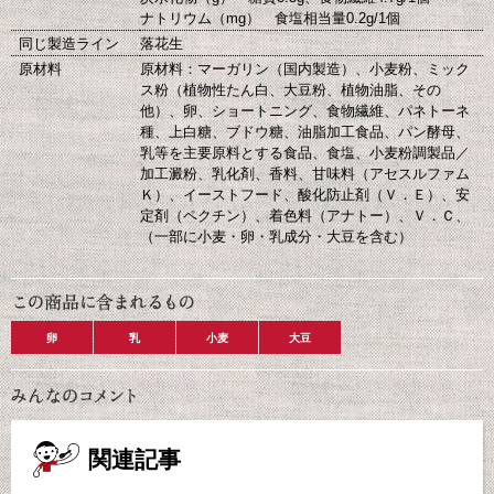
ナトリウム（mg） 食塩相当量0.2g/1個
同じ製造ライン
落花生
原材料
原材料：マーガリン（国内製造）、小麦粉、ミック
ス粉（植物性たん白、大豆粉、植物油脂、その
他）、卵、ショートニング、食物繊維、パネトーネ
種、上白糖、ブドウ糖、油脂加工食品、パン酵母、
乳等を主要原料とする食品、食塩、小麦粉調製品／
加工澱粉、乳化剤、香料、甘味料（アセスルファム
Ｋ）、イーストフード、酸化防止剤（Ｖ．Ｅ）、安
定剤（ペクチン）、着色料（アナトー）、Ｖ．Ｃ、
（一部に小麦・卵・乳成分・大豆を含む）
卵
乳
小麦
大豆
関連記事