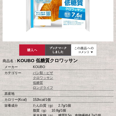
KOUBO 低糖質クロワッサン
商品名：
メーカー
KOUBO
カテゴリー
パン類・ピザ
クロワッサン
低糖質
ロングライフ
原産地
カロリー(Kcal)
152kcal/1個
栄養成分
たん白質（g） 2.7g/1個
脂質（g） 10.8g/1個
炭水化物（g） 糖質8.5g、食物繊維4.7g/1個