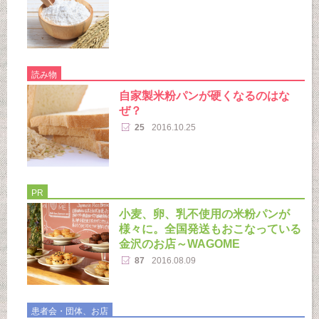
読み物
自家製米粉パンが硬くなるのはな
ぜ？
25
2016.10.25
PR
小麦、卵、乳不使用の米粉パンが
様々に。全国発送もおこなっている
金沢のお店～WAGOME
87
2016.08.09
患者会・団体、お店