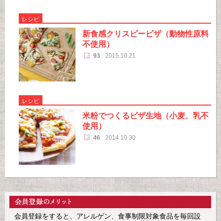
レシピ
新食感クリスピーピザ（動物性原料
不使用）
93
2015.10.21
レシピ
米粉でつくるピザ生地（小麦、乳不
使用）
46
2014.10.30
会員登録をすると、アレルゲン、食事制限対象食品を毎回設