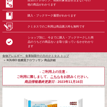
自分のアレルゲン、制限対象食品を含まないその
他の商品がわかります
購入・ブックマーク履歴がわかります
クミタスでのご利用は商品購入時も無料です
ショップ別に、今までに購入・ブックマークした商
品のうちどの商品をいま取り扱っているかがわかり
ます
食物アレルギー、食事制限中の方のクミタス トップ
＞
KOUBO 低糖質クロワッサン 商品詳細
- ご利用上の注意 -
ご利用に際しまして、
こちら
をお読みください。
商品情報最終更新日
: 2023年11月16日