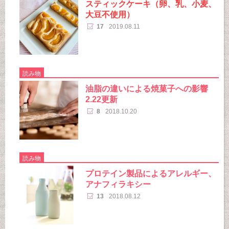
スティックケーキ（卵、乳、小麦、
大豆不使用）
17
2019.08.11
読み物
油脂の違いによる焼菓子への影響
2.22更新
8
2018.10.20
読み物
プロテイン製品によるアレルギー、
アナフィラキシー
13
2018.08.12