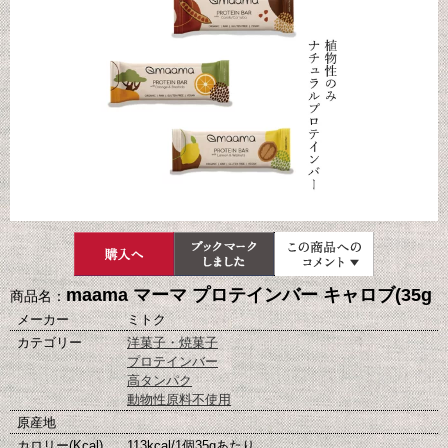
maama マーマ プロテインバー キャロブ(35g
商品名：
メーカー
ミトク
カテゴリー
洋菓子・焼菓子
プロテインバー
高タンパク
動物性原料不使用
原産地
カロリー(Kcal)
113kcal/1個35gあたり