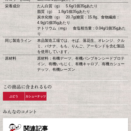
栄養成分
たん白質（g） 5.6g/1個35gあたり
脂質（g） 1.8g/1個35gあたり
炭水化物（g） 20.7g(糖質：15.8g、食物繊維：
4.9g)/1個35gあたり
ナトリウム（mg） 食塩相当量：0.04g/1個35gあた
り
同じ製造ライン
本品製造工場では、そば、落花生、オレンジ、クル
ミ、バナナ、もも、りんご、アーモンドを含む製品
を使用しています。
原材料
原材料：有機デーツ、有機パンプキンシードプロテ
イン、有機いちじく、有機キャロブ、有機カシュー
ナッツ、有機レーズン
ぶどう
カシューナッツ
関連記事