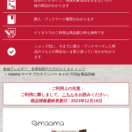
自分のアレルゲン、制限対象食品を含まないその
他の商品がわかります
購入・ブックマーク履歴がわかります
クミタスでのご利用は商品購入時も無料です
ショップ別に、今までに購入・ブックマークした商
品のうちどの商品をいま取り扱っているかがわかり
ます
食物アレルギー、食事制限中の方のクミタス トップ
＞
maama マーマ プロテインバー キャロブ(35g 商品詳細
- ご利用上の注意 -
ご利用に際しまして、
こちら
をお読みください。
商品情報最終更新日
: 2023年12月18日