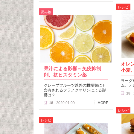
レシピ
読み物
オレ
果汁による影響～免疫抑制
小麦
剤、抗ヒスタミン薬
ヨーグ
グレープフルーツ以外の柑橘類にも
ム、オ
含有されるフラノクマリンによる影
18
響は？…
18
2020.01.09
MORE
レシピ
レシピ