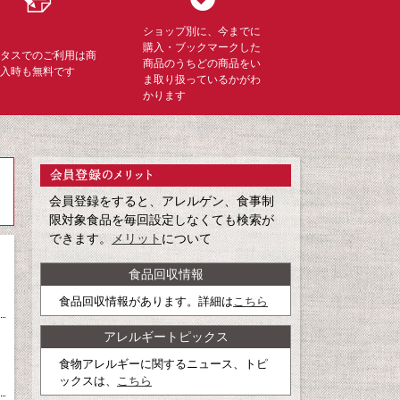
ショップ別に、今までに
購入・ブックマークした
ミタスでのご利用は商
商品のうちどの商品をい
購入時も無料です
ま取り扱っているかがわ
かります
会員登録をすると、アレルゲン、食事制
限対象食品を毎回設定しなくても検索が
できます。
メリット
について
食品回収情報
食品回収情報があります。詳細は
こちら
アレルギートピックス
食物アレルギーに関するニュース、トピ
ックスは、
こちら