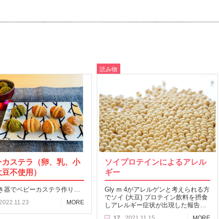
読み物
ーカステラ（卵、乳、小
ソイプロテインによるアレル
大豆不使用）
ギー
き器でベビーカステラ作り…
Gly m 4がアレルゲンと考えられる方
でソイ (大豆) プロテイン飲料を摂食
2022.11.23
MORE
しアレルギー症状が出現した報告…
17
2021.11.15
MORE