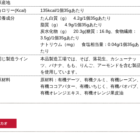
原産地
カロリー(Kcal)
135kcal/1個35gあたり
栄養成分
たん白質（g） 4.2g/1個35gあたり
脂質（g） 4.9g/1個35gあたり
炭水化物（g） 20.3g(糖質：16.8g、食物繊維：
3.5g)/1個35gあたり
ナトリウム（mg） 食塩相当量：0.04g/1個35gあ
たり
同じ製造ライン
本品製造工場では、そば、落花生、カシューナッ
ツ、バナナ、もも、りんご、アーモンドを含む製
を使用しています。
原材料
原材料：有機デーツ、有機クルミ、有機レーズン
有機ココアバター、有機いちじく、有機バオバブ
有機オレンジエキス、有機オレンジ果皮油
カオ