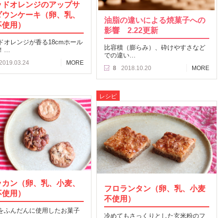
ッドオレンジのアップサ
ダウンケーキ（卵、乳、
油脂の違いによる焼菓子への
不使用）
影響 2.22更新
ドオレンジが香る18cmホール
比容積（膨らみ）、砕けやすさなど
！…
での違い…
2019.03.24
MORE
8
2018.10.20
MORE
レシピ
ッカン（卵、乳、小麦、
フロランタン（卵、乳、小麦
不使用）
不使用）
をふんだんに使用したお菓子
冷めてもさっくりとした玄米粉のフ