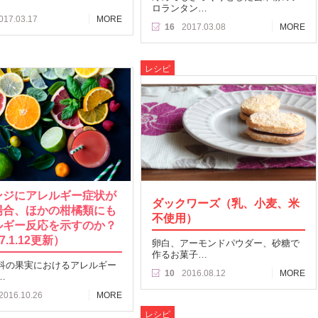
ロランタン…
017.03.17
MORE
16
2017.03.08
MORE
レシピ
ンジにアレルギー症状が
ダックワーズ（乳、小麦、米
場合、ほかの柑橘類にも
不使用）
ルギー反応を示すのか？
7.1.12更新）
卵白、アーモンドパウダー、砂糖で
作るお菓子…
科の果実におけるアレルギー
10
2016.08.12
MORE
…
2016.10.26
MORE
レシピ