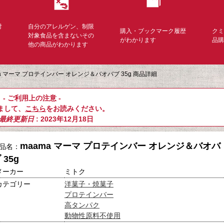
対
自分のアレルゲン、制限
購入・ブックマーク履歴
ク
く
対象食品を含まないその
がわかります
品
他の商品がわかります
ma マーマ プロテインバー オレンジ＆バオバブ 35g 商品詳細
- ご利用上の注意 -
まして、
こちら
をお読みください。
最終更新日
: 2023年12月18日
maama マーマ プロテインバー オレンジ＆バオバ
品名：
 35g
メーカー
ミトク
カテゴリー
洋菓子・焼菓子
プロテインバー
高タンパク
動物性原料不使用