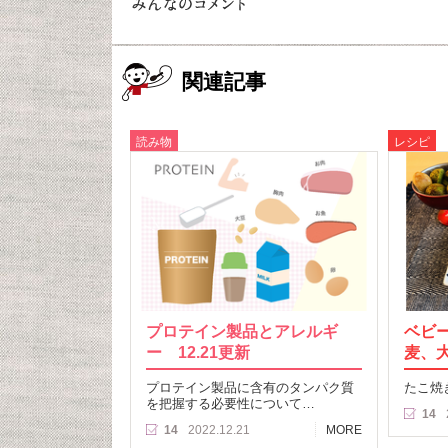
関連記事
読み物
レシピ
プロテイン製品とアレルギ
ベビ
ー 12.21更新
麦、
プロテイン製品に含有のタンパク質
たこ焼
を把握する必要性について…
14
14
2022.12.21
MORE