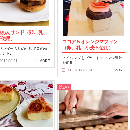
粒あんサンド（卵、乳、
不使用）
ココア＆オレンジマフィン
（卵、乳、小麦不使用）
パウダー入りの生地で栗の香
サンド…
アイシングもブラッドオレンジ果汁
2019.08.31
MORE
を使用！…
21
2019.03.24
MORE
読み物