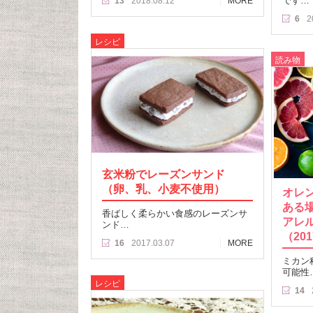
です…
13
2018.08.12
MORE
6
2
レシピ
読み物
玄米粉でレーズンサンド
（卵、乳、小麦不使用）
オレ
ある
香ばしく柔らかい食感のレーズンサ
アレ
ンド…
（201
16
2017.03.07
MORE
ミカン
可能性
レシピ
14