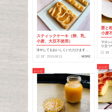
栗と
小麦
スティックケーキ（卵、乳、
小麦、大豆不使用）
マロン
り立つ
冷やしてもおいしくいただけます…
15
17
2019.08.11
MORE
レシピ
レシピ