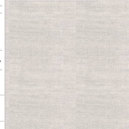
品
、
、