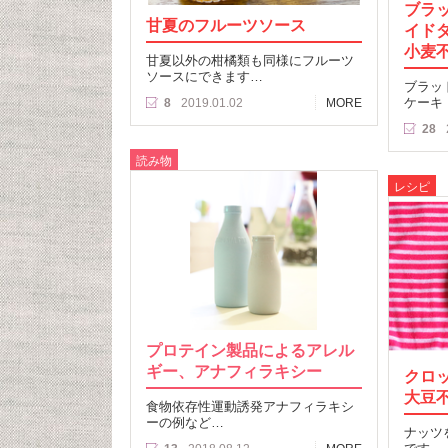
ブラ
甘夏のフルーツソース
イド
小麦
甘夏以外の柑橘類も同様にフルーツ
ソースにできます…
ブラッ
ケーキ
8
2019.01.02
MORE
28
読み物
レシピ
プロテイン製品によるアレル
ギー、アナフィラキシー
クロ
大豆
食物依存性運動誘発アナフィラキシ
ーの例など…
ナッツ