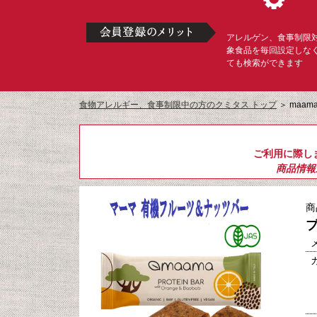
アレルゲン、食事制限
象食品を毎回設定しな
ても検索ができます
食物アレルギー、食事制限中の方のクミタス トップ
＞
maa
ご利用に際し
商品情報
商
ブ