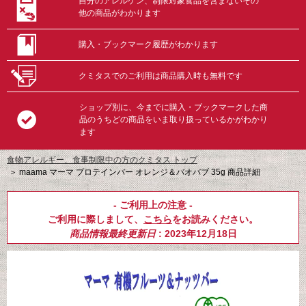
自分のアレルゲン、制限対象食品を含まないその
他の商品がわかります
購入・ブックマーク履歴がわかります
クミタスでのご利用は商品購入時も無料です
ショップ別に、今までに購入・ブックマークした商
品のうちどの商品をいま取り扱っているかがわかり
ます
食物アレルギー、食事制限中の方のクミタス トップ
＞
maama マーマ プロテインバー オレンジ＆バオバブ 35g 商品詳細
- ご利用上の注意 -
ご利用に際しまして、
こちら
をお読みください。
商品情報最終更新日
: 2023年12月18日