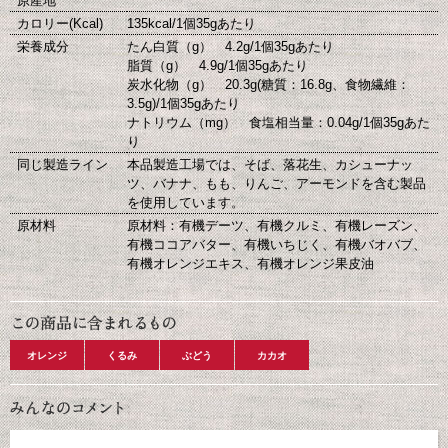
原産地
カロリー(Kcal)
135kcal/1個35gあたり
栄養成分
たん白質（g） 4.2g/1個35gあたり
脂質（g） 4.9g/1個35gあたり
炭水化物（g） 20.3g(糖質：16.8g、食物繊維：
3.5g)/1個35gあたり
ナトリウム（mg） 食塩相当量：0.04g/1個35gあた
り
同じ製造ライン
本品製造工場では、そば、落花生、カシューナッ
ツ、バナナ、もも、りんご、アーモンドを含む製品
を使用しています。
原材料
原材料：有機デーツ、有機クルミ、有機レーズン、
有機ココアバター、有機いちじく、有機バオバブ、
有機オレンジエキス、有機オレンジ果皮油
オレンジ
くるみ
ぶどう
カカオ