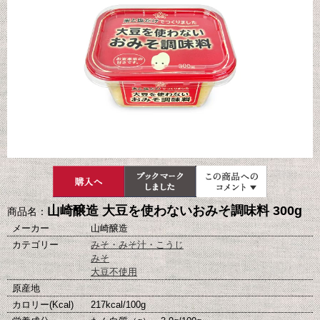
山崎醸造 大豆を使わないおみそ調味料 300g
商品名：
メーカー
山崎醸造
カテゴリー
みそ・みそ汁・こうじ
みそ
大豆不使用
原産地
カロリー(Kcal)
217kcal/100g