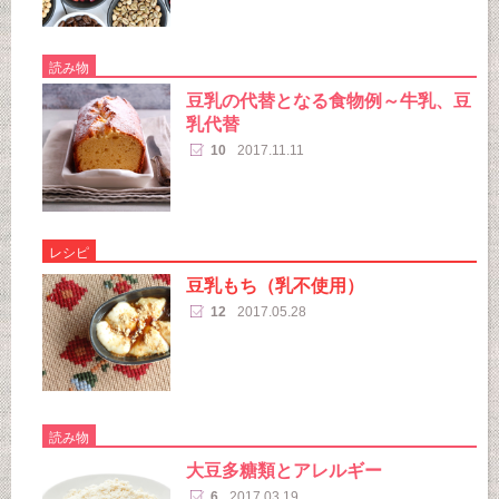
読み物
豆乳の代替となる食物例～牛乳、豆
乳代替
10
2017.11.11
レシピ
豆乳もち（乳不使用）
12
2017.05.28
読み物
大豆多糖類とアレルギー
6
2017.03.19