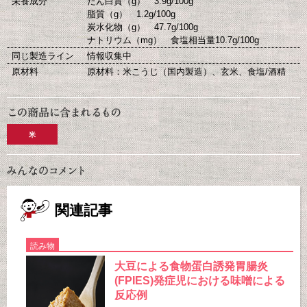
栄養成分
たん白質（g） 3.9g/100g
脂質（g） 1.2g/100g
炭水化物（g） 47.7g/100g
ナトリウム（mg） 食塩相当量10.7g/100g
同じ製造ライン
情報収集中
原材料
原材料：米こうじ（国内製造）、玄米、食塩/酒精
米
関連記事
読み物
大豆による食物蛋白誘発胃腸炎
(FPIES)発症児における味噌による
反応例