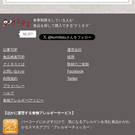
食事制限をしている人が
食品を探して購入できる“クミタス”
58,377
記事TOP
運営会社
食品検索TOP
採用
クミタスとは
取材のご依頼
お問い合わせ
Facebook
利用規約
Twitter
プライバシー
ヘルプ
食物アレルギー/アトピー
【ほかに運営する食物アレルギーサービス】
バーコードにかざすだけで、気になるアレルゲンを含む食品かがわ
かるスマホアプリ「アレルギーチェッカー」