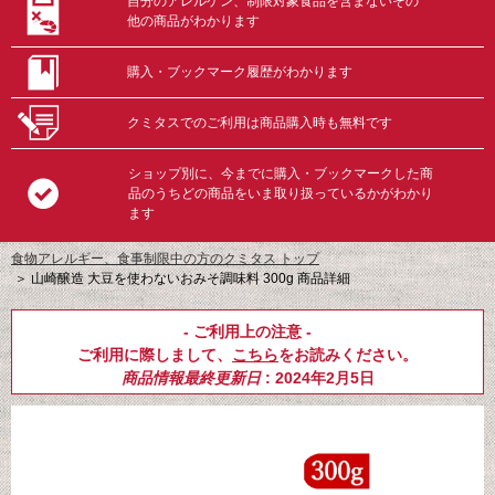
自分のアレルゲン、制限対象食品を含まないその
他の商品がわかります
購入・ブックマーク履歴がわかります
クミタスでのご利用は商品購入時も無料です
ショップ別に、今までに購入・ブックマークした商
品のうちどの商品をいま取り扱っているかがわかり
ます
食物アレルギー、食事制限中の方のクミタス トップ
＞
山崎醸造 大豆を使わないおみそ調味料 300g 商品詳細
- ご利用上の注意 -
ご利用に際しまして、
こちら
をお読みください。
商品情報最終更新日
: 2024年2月5日