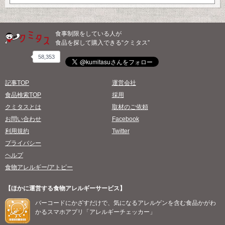
食事制限をしている人が
食品を探して購入できる“クミタス”
58,353
記事TOP
運営会社
食品検索TOP
採用
クミタスとは
取材のご依頼
お問い合わせ
Facebook
利用規約
Twitter
プライバシー
ヘルプ
食物アレルギー/アトピー
【ほかに運営する食物アレルギーサービス】
バーコードにかざすだけで、気になるアレルゲンを含む食品かがわ
かるスマホアプリ「アレルギーチェッカー」