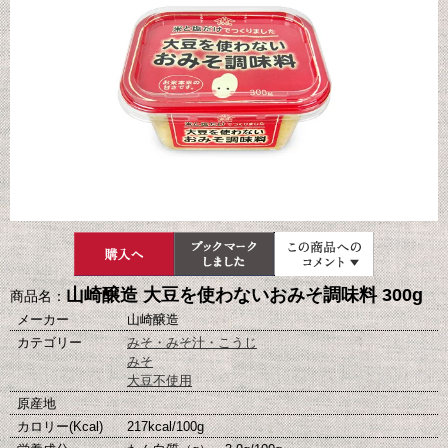
山崎醸造 大豆を使わないおみそ調味料 300g
商品名：
メーカー
山崎醸造
カテゴリー
みそ・みそ汁・こうじ
みそ
大豆不使用
原産地
カロリー(Kcal)
217kcal/100g