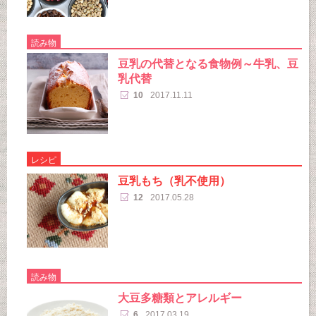
読み物
豆乳の代替となる食物例～牛乳、豆
乳代替
10
2017.11.11
レシピ
豆乳もち（乳不使用）
12
2017.05.28
読み物
大豆多糖類とアレルギー
6
2017.03.19