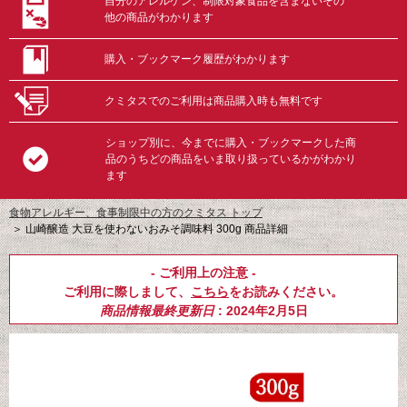
自分のアレルゲン、制限対象食品を含まないその
他の商品がわかります
購入・ブックマーク履歴がわかります
クミタスでのご利用は商品購入時も無料です
ショップ別に、今までに購入・ブックマークした商
品のうちどの商品をいま取り扱っているかがわかり
ます
食物アレルギー、食事制限中の方のクミタス トップ
＞
山崎醸造 大豆を使わないおみそ調味料 300g 商品詳細
- ご利用上の注意 -
ご利用に際しまして、
こちら
をお読みください。
商品情報最終更新日
: 2024年2月5日