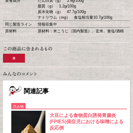
栄養成分
たん白質（g） 3.9g/100g
脂質（g） 1.2g/100g
炭水化物（g） 47.7g/100g
ナトリウム（mg） 食塩相当量10.7g/100g
同じ製造ライン
情報収集中
原材料
原材料：米こうじ（国内製造）、玄米、食塩/酒精
米
関連記事
読み物
大豆による食物蛋白誘発胃腸炎
(FPIES)発症児における味噌による
反応例