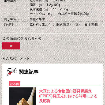
栄養成分
たん白質（g） 3.9g/100g
脂質（g） 1.2g/100g
炭水化物（g） 47.7g/100g
ナトリウム（mg） 食塩相当量10.7g/100g
同じ製造ライン
情報収集中
原材料
原材料：米こうじ（国内製造）、玄米、食塩/酒精
米
関連記事
読み物
大豆による食物蛋白誘発胃腸炎
(FPIES)発症児における味噌による
反応例