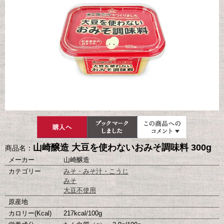
山崎醸造 大豆を使わないおみそ調味料 300g
商品名：
メーカー
山崎醸造
カテゴリー
みそ・みそ汁・こうじ
みそ
大豆不使用
原産地
カロリー(Kcal)
217kcal/100g