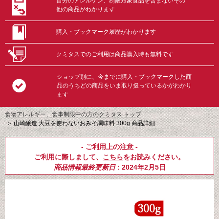
自分のアレルゲン、制限対象食品を含まないその
他の商品がわかります
購入・ブックマーク履歴がわかります
クミタスでのご利用は商品購入時も無料です
ショップ別に、今までに購入・ブックマークした商
品のうちどの商品をいま取り扱っているかがわかり
ます
食物アレルギー、食事制限中の方のクミタス トップ
＞
山崎醸造 大豆を使わないおみそ調味料 300g 商品詳細
- ご利用上の注意 -
ご利用に際しまして、
こちら
をお読みください。
商品情報最終更新日
: 2024年2月5日