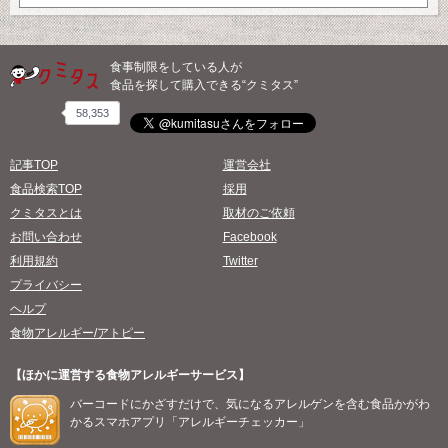
食事制限をしている人が
食品を探して購入できる“クミタス”
58,353
記事TOP
運営会社
食品検索TOP
採用
クミタスとは
取材のご依頼
お問い合わせ
Facebook
利用規約
Twitter
プライバシー
ヘルプ
食物アレルギー/アトピー
【ほかに運営する食物アレルギーサービス】
バーコードにかざすだけで、気になるアレルゲンを含む食品かがわ
かるスマホアプリ「アレルギーチェッカー」