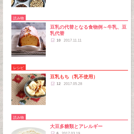
読み物
豆乳の代替となる食物例～牛乳、豆
乳代替
10
2017.11.11
レシピ
豆乳もち（乳不使用）
12
2017.05.28
読み物
大豆多糖類とアレルギー
6
2017.03.19