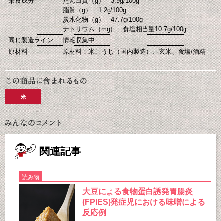
栄養成分
たん白質（g） 3.9g/100g
脂質（g） 1.2g/100g
炭水化物（g） 47.7g/100g
ナトリウム（mg） 食塩相当量10.7g/100g
同じ製造ライン
情報収集中
原材料
原材料：米こうじ（国内製造）、玄米、食塩/酒精
米
関連記事
読み物
大豆による食物蛋白誘発胃腸炎
(FPIES)発症児における味噌による
反応例