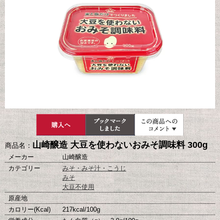
山崎醸造 大豆を使わないおみそ調味料 300g
商品名：
メーカー
山崎醸造
カテゴリー
みそ・みそ汁・こうじ
みそ
大豆不使用
原産地
カロリー(Kcal)
217kcal/100g