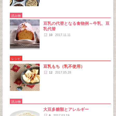
読み物
豆乳の代替となる食物例～牛乳、豆
乳代替
10
2017.11.11
レシピ
豆乳もち（乳不使用）
12
2017.05.28
読み物
大豆多糖類とアレルギー
6
2017.03.19