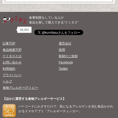
食事制限をしている人が
食品を探して購入できる“クミタス”
58,353
記事TOP
運営会社
食品検索TOP
採用
クミタスとは
取材のご依頼
お問い合わせ
Facebook
利用規約
Twitter
プライバシー
ヘルプ
食物アレルギー/アトピー
【ほかに運営する食物アレルギーサービス】
バーコードにかざすだけで、気になるアレルゲンを含む食品かがわ
かるスマホアプリ「アレルギーチェッカー」