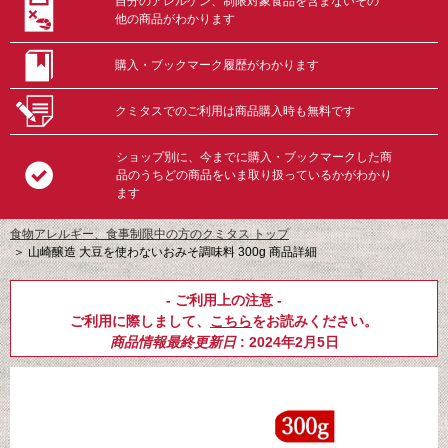
自分のアレルゲン、制限対象食品を含まないその
他の商品がわかります
購入・ブックマーク履歴がわかります
クミタスでのご利用は商品購入時も無料です
ショップ別に、今までに購入・ブックマークした商
品のうちどの商品をいま取り扱っているかがわかり
ます
食物アレルギー、食事制限中の方のクミタス トップ
＞
山崎醸造 大豆を使わないおみそ調味料 300g 商品詳細
- ご利用上の注意 -
ご利用に際しまして、
こちら
をお読みください。
商品情報最終更新日
: 2024年2月5日