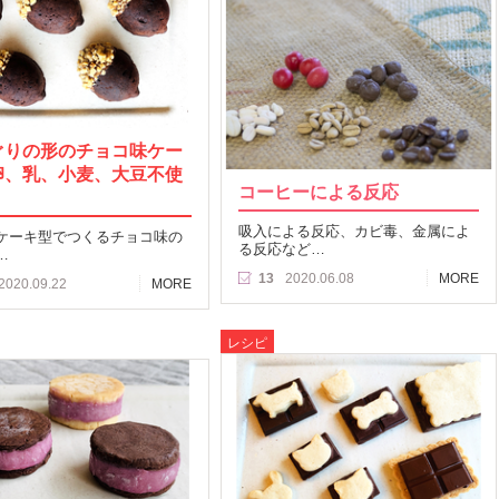
ぐりの形のチョコ味ケー
卵、乳、小麦、大豆不使
コーヒーによる反応
吸入による反応、カビ毒、金属によ
ケーキ型でつくるチョコ味の
る反応など…
…
13
2020.06.08
MORE
2020.09.22
MORE
レシピ