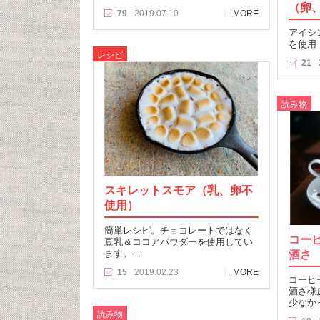
（卵
79
2019.07.10
MORE
アイシ
を使用
レシピ
21
読み物
スキレットスモア（乳、卵不
使用）
簡単レシピ。チョコレートではなく
コー
豆乳＆ココアパウダーを使用してい
ます。…
酒さ 
15
2019.02.23
MORE
コーヒ
酒さ様
少なか
読み物