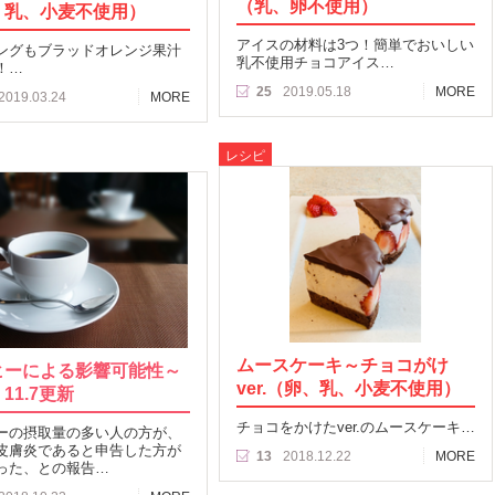
（乳、卵不使用）
、乳、小麦不使用）
アイスの材料は3つ！簡単でおいしい
ングもブラッドオレンジ果汁
乳不使用チョコアイス…
！…
25
2019.05.18
MORE
2019.03.24
MORE
レシピ
ムースケーキ～チョコがけ
ヒーによる影響可能性～
ver.（卵、乳、小麦不使用）
11.7更新
チョコをかけたver.のムースケーキ…
ーの摂取量の多い人の方が、
皮膚炎であると申告した方が
13
2018.12.22
MORE
った、との報告…