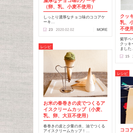
濃厚なチョコ味のケーキ
（卵、乳、小麦不使用）
クッ
しっとり濃厚なチョコ味のココアケ
ーキ…
乳、
不使
23
2020.02.02
MORE
紫芋ペ
クッキ
レシピ
ました
15
レシピ
お米の春巻きの皮でつくるア
イスクリームカップ（小麦、
乳、卵、大豆不使用）
春巻きの皮と少量の水、油でつくる
ココ
アイスクリームカップ！…