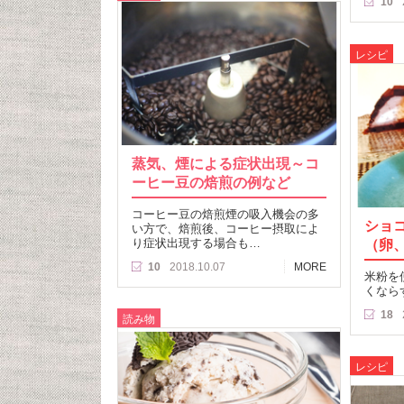
10
レシピ
蒸気、煙による症状出現～コ
ーヒー豆の焙煎の例など
コーヒー豆の焙煎煙の吸入機会の多
ショ
い方で、焙煎後、コーヒー摂取によ
り症状出現する場合も…
（卵
10
2018.10.07
MORE
米粉を
くなら
18
読み物
レシピ