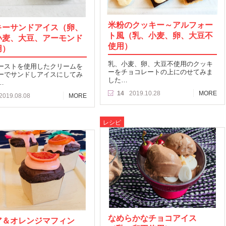
米粉のクッキー～アルフォー
キーサンドアイス（卵、
ト風（乳、小麦、卵、大豆不
小麦、大豆、アーモンド
使用）
用）
乳、小麦、卵、大豆不使用のクッキ
ーストを使用したクリームを
ーをチョコレートの上にのせてみま
ーでサンドしアイスにしてみ
した…
…
14
2019.10.28
MORE
2019.08.08
MORE
レシピ
なめらかなチョコアイス
ア＆オレンジマフィン