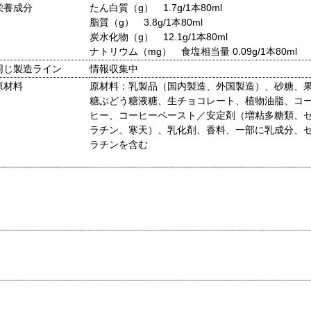
栄養成分
たん白質（g） 1.7g/1本80ml
脂質（g） 3.8g/1本80ml
炭水化物（g） 12.1g/1本80ml
ナトリウム（mg） 食塩相当量 0.09g/1本80ml
同じ製造ライン
情報収集中
原材料
原材料：乳製品（国内製造、外国製造）、砂糖、
糖ぶどう糖液糖、生チョコレート、植物油脂、コ
ヒー、コーヒーペースト／安定剤（増粘多糖類、
ラチン、寒天）、乳化剤、香料、一部に乳成分、
ラチンを含む