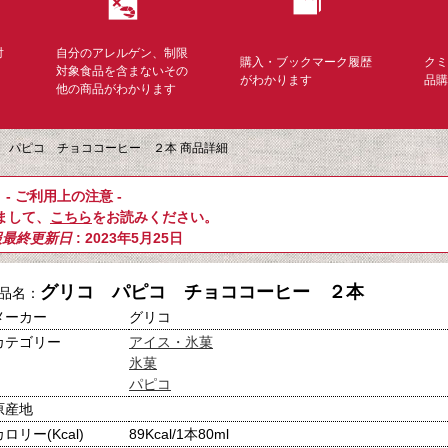
対
自分のアレルゲン、制限
購入・ブックマーク履歴
ク
く
対象食品を含まないその
がわかります
品
他の商品がわかります
 パピコ チョココーヒー ２本 商品詳細
- ご利用上の注意 -
まして、
こちら
をお読みください。
報最終更新日
: 2023年5月25日
グリコ パピコ チョココーヒー ２本
品名：
メーカー
グリコ
カテゴリー
アイス・氷菓
氷菓
パピコ
原産地
カロリー(Kcal)
89Kcal/1本80ml