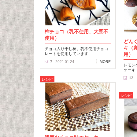
柿チョコ（乳不使用、大豆不
使用）
どん
キ（
チョコ入り干し柿。乳不使用チョコ
レートを使用しています…
用）
7
2021.01.24
MORE
レモン
ケーキ
12
レシピ
レシピ