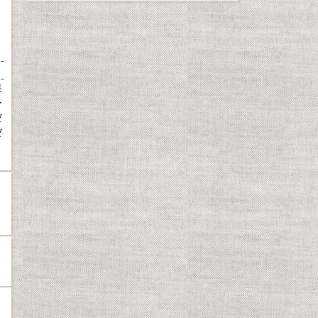
果
ー
ゼ
ゼ