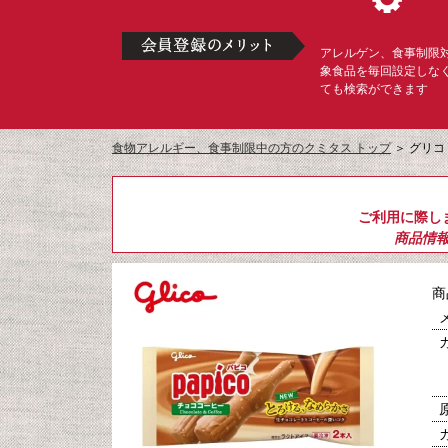
アレルゲン、食事制限
象食品を毎回設定しな
ても検索ができます
食物アレルギー、食事制限中の方のクミタス トップ
＞
グリコ
ご利用に際し
商品情
商