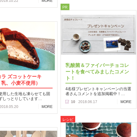
2018.10.22
MORE
PR
乳酸菌＆ファイバーチョコレ
ートを食べてみましたコメン
コラ ズコットケーキ
ト！
、乳、小麦不使用）
4名様プレゼントキャンペーンの当選
使用した生地も凍らせても固
者さんコメントを追加掲載中！…
ずしっとりしています…
10
2018.06.17
MORE
2018.05.20
MORE
レシピ