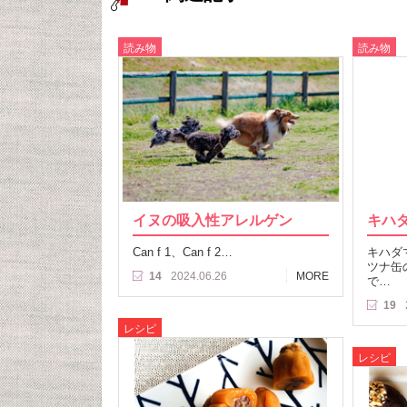
読み物
読み物
イヌの吸入性アレルゲン
キハ
Can f 1、Can f 2…
キハダ
ツナ缶
14
2024.06.26
MORE
で…
19
レシピ
レシピ