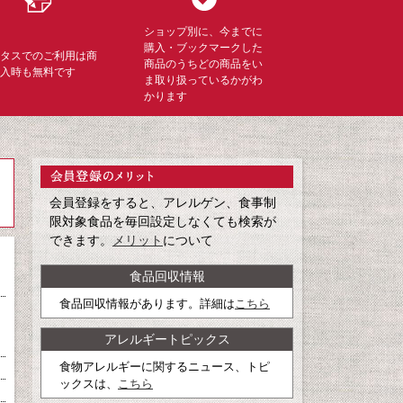
ショップ別に、今までに
購入・ブックマークした
ミタスでのご利用は商
商品のうちどの商品をい
購入時も無料です
ま取り扱っているかがわ
かります
会員登録をすると、アレルゲン、食事制
限対象食品を毎回設定しなくても検索が
できます。
メリット
について
食品回収情報
食品回収情報があります。詳細は
こちら
アレルギートピックス
食物アレルギーに関するニュース、トピ
ックスは、
こちら