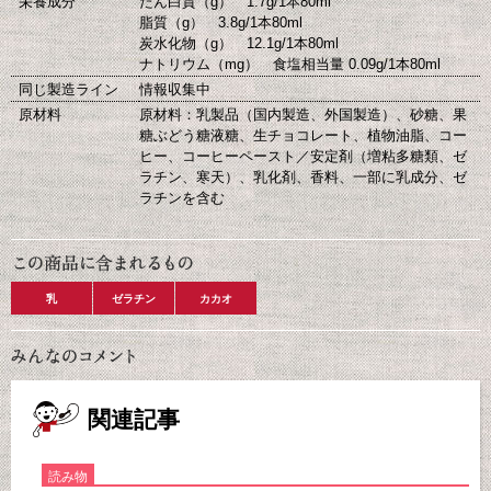
栄養成分
たん白質（g） 1.7g/1本80ml
脂質（g） 3.8g/1本80ml
炭水化物（g） 12.1g/1本80ml
ナトリウム（mg） 食塩相当量 0.09g/1本80ml
同じ製造ライン
情報収集中
原材料
原材料：乳製品（国内製造、外国製造）、砂糖、果
糖ぶどう糖液糖、生チョコレート、植物油脂、コー
ヒー、コーヒーペースト／安定剤（増粘多糖類、ゼ
ラチン、寒天）、乳化剤、香料、一部に乳成分、ゼ
ラチンを含む
乳
ゼラチン
カカオ
関連記事
読み物