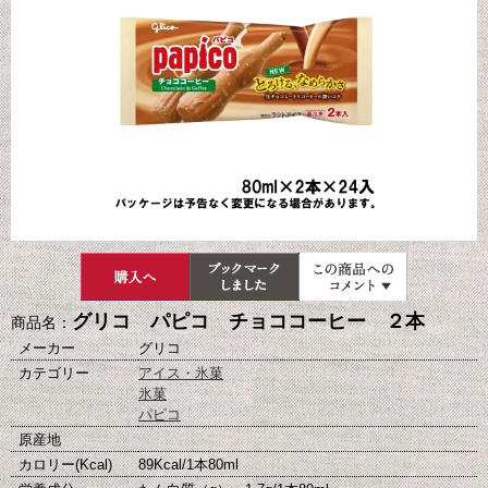
グリコ パピコ チョココーヒー ２本
商品名：
メーカー
グリコ
カテゴリー
アイス・氷菓
氷菓
パピコ
原産地
カロリー(Kcal)
89Kcal/1本80ml