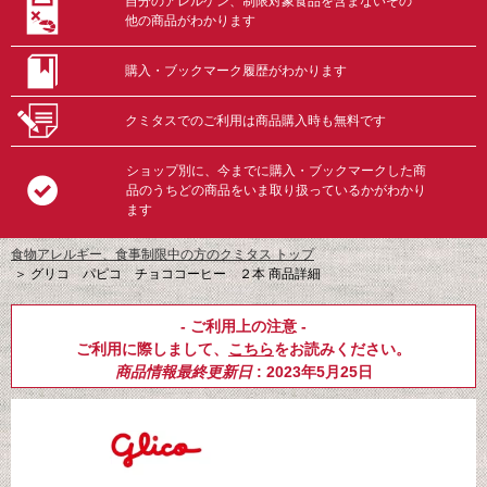
自分のアレルゲン、制限対象食品を含まないその
他の商品がわかります
購入・ブックマーク履歴がわかります
クミタスでのご利用は商品購入時も無料です
ショップ別に、今までに購入・ブックマークした商
品のうちどの商品をいま取り扱っているかがわかり
ます
食物アレルギー、食事制限中の方のクミタス トップ
＞
グリコ パピコ チョココーヒー ２本 商品詳細
- ご利用上の注意 -
ご利用に際しまして、
こちら
をお読みください。
商品情報最終更新日
: 2023年5月25日