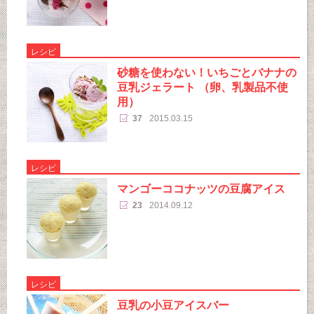
レシピ
砂糖を使わない！いちごとバナナの
豆乳ジェラート （卵、乳製品不使
用）
37
2015.03.15
レシピ
マンゴーココナッツの豆腐アイス
23
2014.09.12
レシピ
豆乳の小豆アイスバー