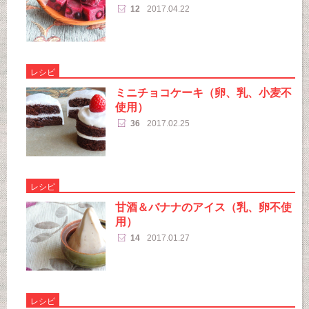
12
2017.04.22
レシピ
ミニチョコケーキ（卵、乳、小麦不
使用）
36
2017.02.25
レシピ
甘酒＆バナナのアイス（乳、卵不使
用）
14
2017.01.27
レシピ