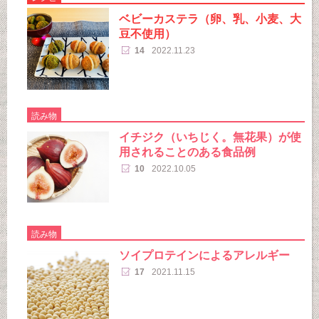
ベビーカステラ（卵、乳、小麦、大
豆不使用）
14
2022.11.23
読み物
イチジク（いちじく。無花果）が使
用されることのある食品例
10
2022.10.05
読み物
ソイプロテインによるアレルギー
17
2021.11.15