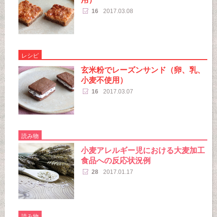
16
2017.03.08
レシピ
玄米粉でレーズンサンド（卵、乳、
小麦不使用）
16
2017.03.07
読み物
小麦アレルギー児における大麦加工
食品への反応状況例
28
2017.01.17
読み物