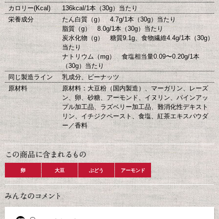
カロリー(Kcal)
136kcal/1本（30g）当たり
栄養成分
たん白質（g） 4.7g/1本（30g）当たり
脂質（g） 8.0g/1本（30g）当たり
炭水化物（g） 糖質9.1g、食物繊維4.4g/1本（30g）
当たり
ナトリウム（mg） 食塩相当量0.09〜0.20g/1本
（30g）当たり
同じ製造ライン
乳成分、ピーナッツ
原材料
原材料：大豆粉（国内製造）、マーガリン、レーズ
ン、卵、砂糖、アーモンド、イヌリン、パインアッ
プル加工品、ラズベリー加工品、難消化性デキスト
リン、イチジクペースト、食塩、紅茶エキスパウダ
ー／香料
卵
大豆
ぶどう
アーモンド