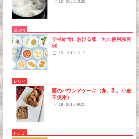
13
2020.10.29
読み物
学校給食における卵、乳の使用頻度
例
15
2019.12.19
レシピ
栗のパウンドケーキ（卵、乳、小麦
不使用）
19
2019.09.01
レシピ