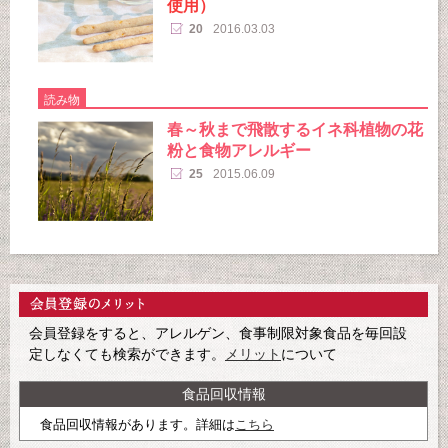
使用）
20
2016.03.03
読み物
春～秋まで飛散するイネ科植物の花
粉と食物アレルギー
25
2015.06.09
会員登録をすると、アレルゲン、食事制限対象食品を毎回設
定しなくても検索ができます。
メリット
について
食品回収情報
食品回収情報があります。詳細は
こちら