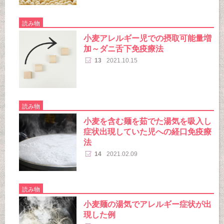
読み物
小麦アレルギー児での摂取可能量増
加～ダニ舌下免疫療法
13
2021.10.15
読み物
小麦を含む麺を茹でた湯気を吸入し
症状出現していた児への経口免疫療
法
14
2021.02.09
読み物
小麦麺の湯気でアレルギー症状が出
現した例