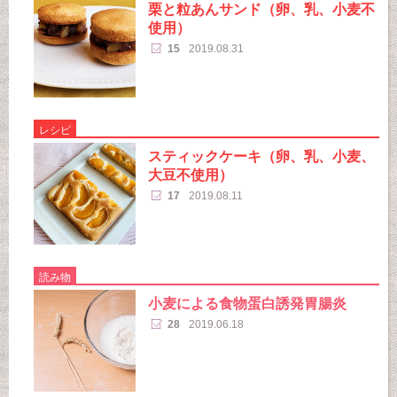
栗と粒あんサンド（卵、乳、小麦不
使用）
15
2019.08.31
レシピ
スティックケーキ（卵、乳、小麦、
大豆不使用）
17
2019.08.11
読み物
小麦による食物蛋白誘発胃腸炎
28
2019.06.18