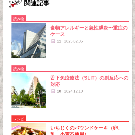
関連記事
読み物
食物アレルギーと急性膵炎〜重症の
ケース
11
2025.02.05
読み物
舌下免疫療法（SLIT）の副反応への
対応
10
2024.12.10
レシピ
いちじくのパウンドケーキ（卵、
乳、小麦不使用）