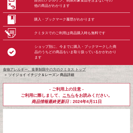
自分のアレルゲン、制限対象食品を含まないその
他の商品がわかります
購入・ブックマーク履歴がわかります
クミタスでのご利用は商品購入時も無料です
ショップ別に、今までに購入・ブックマークした商
品のうちどの商品をいま取り扱っているかがわかり
ます
食物アレルギー、食事制限中の方のクミタス トップ
＞
ソイジョイ イチジク＆レーズン 商品詳細
- ご利用上の注意 -
ご利用に際しまして、
こちら
をお読みください。
商品情報最終更新日
: 2024年4月11日