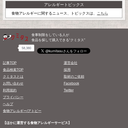
アレルギートピックス
食物アレルギーに関するニュース、トピックスは、
こちら
食事制限をしている人が
食品を探して購入できる“クミタス”
58,380
記事TOP
運営会社
食品検索TOP
採用
クミタスとは
取材のご依頼
お問い合わせ
Facebook
利用規約
Twitter
プライバシー
ヘルプ
食物アレルギー/アトピー
【ほかに運営する食物アレルギーサービス】