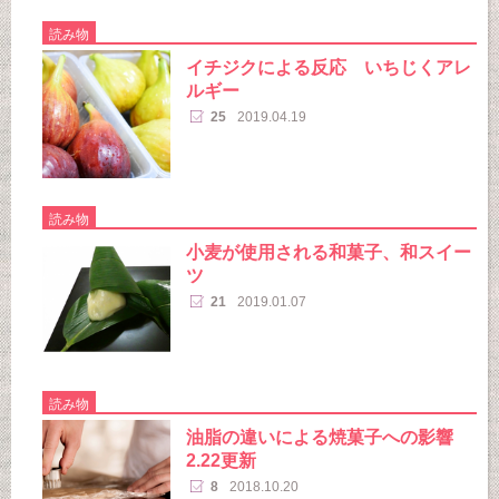
読み物
イチジクによる反応 いちじくアレ
ルギー
25
2019.04.19
読み物
小麦が使用される和菓子、和スイー
ツ
21
2019.01.07
読み物
油脂の違いによる焼菓子への影響
2.22更新
8
2018.10.20