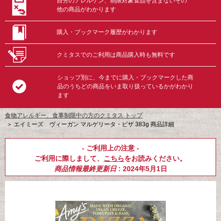
自分のアレルゲン、制限対象食品を含まないその
他の商品がわかります
購入・ブックマーク履歴がわかります
クミタスでのご利用は商品購入時も無料です
ショップ別に、今までに購入・ブックマークした商
品のうちどの商品をいま取り扱っているかがわかり
ます
食物アレルギー、食事制限中の方のクミタス トップ
＞
エイミーズ ヴィーガン マルゲリータ・ピザ 383g 商品詳細
- ご利用上の注意 -
ご利用に際しまして、
こちら
をお読みください。
商品情報最終更新日
: 2024年5月1日