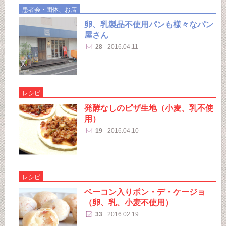
患者会・団体、お店
卵、乳製品不使用パンも様々なパン
屋さん
28
2016.04.11
レシピ
発酵なしのピザ生地（小麦、乳不使
用）
19
2016.04.10
レシピ
ベーコン入りポン・デ・ケージョ
（卵、乳、小麦不使用）
33
2016.02.19