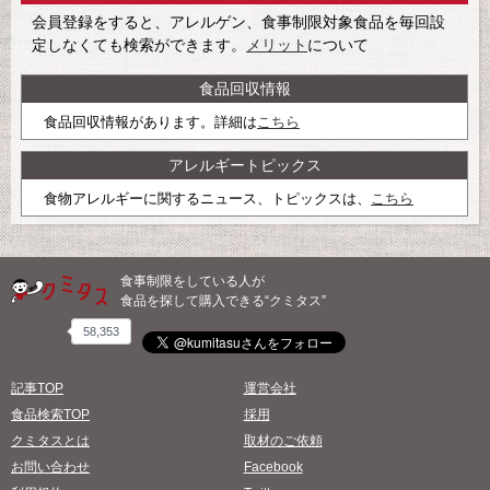
会員登録をすると、アレルゲン、食事制限対象食品を毎回設
定しなくても検索ができます。
メリット
について
食品回収情報
食品回収情報があります。詳細は
こちら
アレルギートピックス
食物アレルギーに関するニュース、トピックスは、
こちら
食事制限をしている人が
食品を探して購入できる“クミタス”
58,353
記事TOP
運営会社
食品検索TOP
採用
クミタスとは
取材のご依頼
お問い合わせ
Facebook