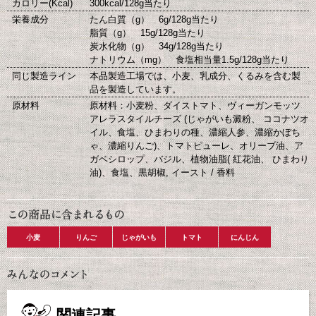
カロリー(Kcal)
300kcal/128g当たり
栄養成分
たん白質（g） 6g/128g当たり
脂質（g） 15g/128g当たり
炭水化物（g） 34g/128g当たり
ナトリウム（mg） 食塩相当量1.5g/128g当たり
同じ製造ライン
本品製造工場では、小麦、乳成分、くるみを含む製
品を製造しています。
原材料
原材料：小麦粉、ダイストマト、ヴィーガンモッツ
アレラスタイルチーズ (じゃがいも澱粉、 ココナツオ
イル、食塩、ひまわりの種、濃縮人参、濃縮かぼち
ゃ、濃縮りんご)、トマトピューレ、オリーブ油、ア
ガベシロップ、バジル、植物油脂( 紅花油、 ひまわり
油)、食塩、黒胡椒, イースト / 香料
小麦
りんご
じゃがいも
トマト
にんじん
関連記事