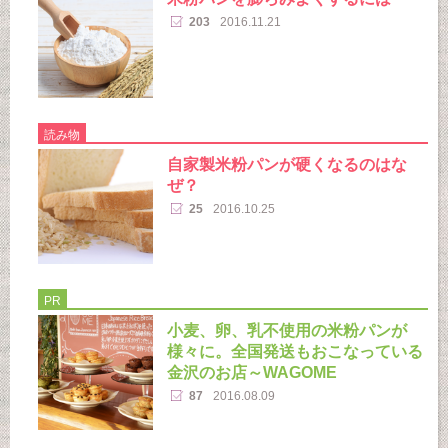
203
2016.11.21
読み物
自家製米粉パンが硬くなるのはな
ぜ？
25
2016.10.25
PR
小麦、卵、乳不使用の米粉パンが
様々に。全国発送もおこなっている
金沢のお店～WAGOME
87
2016.08.09