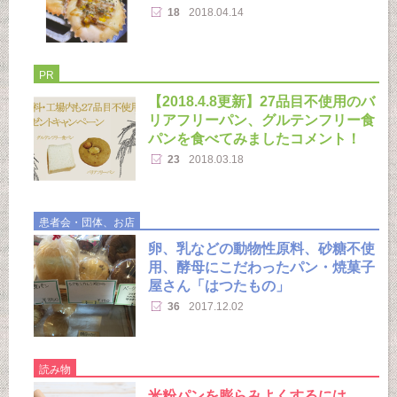
18
2018.04.14
PR
【2018.4.8更新】27品目不使用のバ
リアフリーパン、グルテンフリー食
パンを食べてみましたコメント！
23
2018.03.18
患者会・団体、お店
卵、乳などの動物性原料、砂糖不使
用、酵母にこだわったパン・焼菓子
屋さん「はつたもの」
36
2017.12.02
読み物
米粉パンを膨らみよくするには