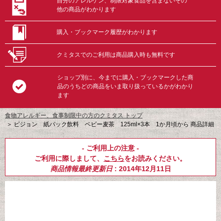
自分のアレルゲン、制限対象食品を含まないその
他の商品がわかります
購入・ブックマーク履歴がわかります
クミタスでのご利用は商品購入時も無料です
ショップ別に、今までに購入・ブックマークした商
品のうちどの商品をいま取り扱っているかがわかり
ます
食物アレルギー、食事制限中の方のクミタス トップ
＞
ピジョン 紙パック飲料 ベビー麦茶 125ml×3本 1か月頃から 商品詳細
- ご利用上の注意 -
ご利用に際しまして、
こちら
をお読みください。
商品情報最終更新日
: 2014年12月11日