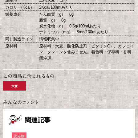
原産地
二条大麦：日本
カロリー(Kcal)
2Kcal/100mlあたり
栄養成分
たん白質（g） 0g
脂質（g） 0g
炭水化物（g） 0.6g/100mlあたり
ナトリウム（mg） 8mg/100mlあたり
同じ製造ライン
情報収集中
原材料
原材料：大麦、酸化防止剤（ビタミンC）。カフェイ
ン、タンニンを含みません。着色料・保存料・香料
無添加。
大麦
関連記事
読み物