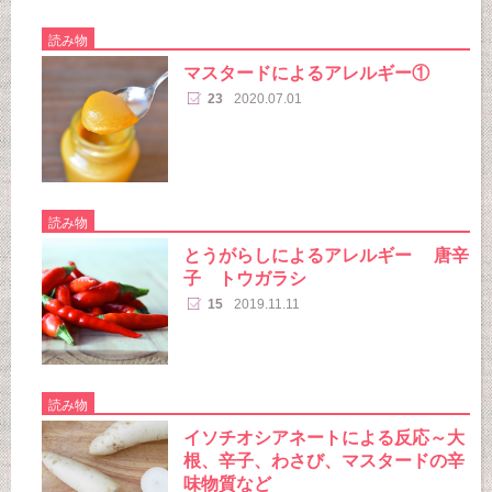
読み物
マスタードによるアレルギー①
23
2020.07.01
読み物
とうがらしによるアレルギー 唐辛
子 トウガラシ
15
2019.11.11
読み物
イソチオシアネートによる反応～大
根、辛子、わさび、マスタードの辛
味物質など