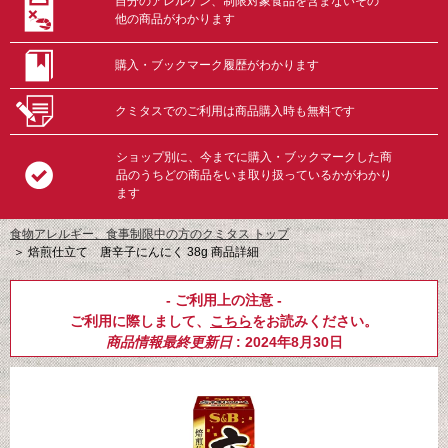
自分のアレルゲン、制限対象食品を含まないその
他の商品がわかります
購入・ブックマーク履歴がわかります
クミタスでのご利用は商品購入時も無料です
ショップ別に、今までに購入・ブックマークした商
品のうちどの商品をいま取り扱っているかがわかり
ます
食物アレルギー、食事制限中の方のクミタス トップ
＞
焙煎仕立て 唐辛子にんにく 38g 商品詳細
- ご利用上の注意 -
ご利用に際しまして、
こちら
をお読みください。
商品情報最終更新日
: 2024年8月30日