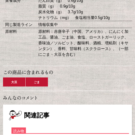
栄養成分
たん白質（g） 0.6g/10g
脂質（g） 0.9g/10g
炭水化物（g） 3.7g/10g
ナトリウム（mg） 食塩相当量0.5g/10g
同じ製造ライン
情報収集中
原材料
原材料：赤唐辛子（中国、アメリカ）、にんにく加
工品、醤油、ごま油、食塩、ローストガーリック、
香味油／ソルビット、酸味料、酒精、増粘剤（キサ
ンタン）、香料、甘味料（スクラロース）、（一部
にごま・大豆を含む）
大豆
ごま
関連記事
読み物