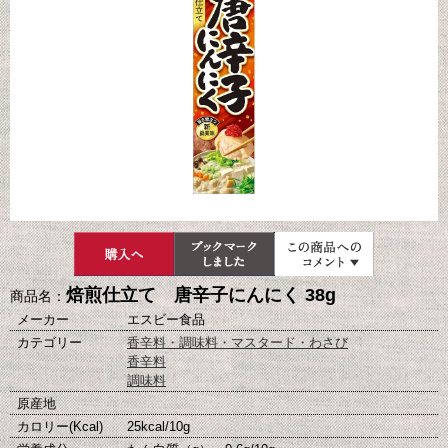
焙煎仕立て 唐辛子にんにく 38g
商品名：
メーカー
エスビー食品
カテゴリー
香辛料・調味料・マスタード・わさび
香辛料
調味料
原産地
カロリー(Kcal)
25kcal/10g