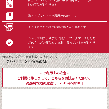
自分のアレルゲン、制限対象食品を含まないその
他の商品がわかります
購入・ブックマーク履歴がわかります
クミタスでのご利用は商品購入時も無料です
ショップ別に、今までに購入・ブックマークした商
品のうちどの商品をいま取り扱っているかがわかり
ます
食物アレルギー、食事制限中の方のクミタス トップ
＞
アルペンザルツ 250g 商品詳細
- ご利用上の注意 -
ご利用に際しまして、
こちら
をお読みください。
商品情報最終更新日
: 2015年5月18日