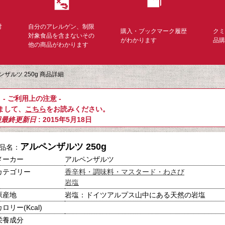
対
自分のアレルゲン、制限
購入・ブックマーク履歴
ク
く
対象食品を含まないその
がわかります
品
他の商品がわかります
ンザルツ 250g 商品詳細
- ご利用上の注意 -
まして、
こちら
をお読みください。
報最終更新日
: 2015年5月18日
アルペンザルツ 250g
品名：
メーカー
アルペンザルツ
カテゴリー
香辛料・調味料・マスタード・わさび
岩塩
原産地
岩塩：ドイツアルプス山中にある天然の岩塩
カロリー(Kcal)
栄養成分