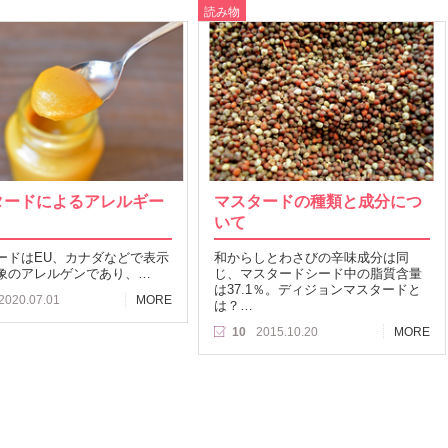
読み物
タードによるアレルギー
マスタードの種類と成分につ
いて
ードはEU、カナダなどで表示
和からしとわさびの辛味成分は同
象のアレルゲンであり、…
じ、マスタードシード中の脂質含量
は37.1％。ディジョンマスタードと
2020.07.01
MORE
は？…
10
2015.10.20
MORE