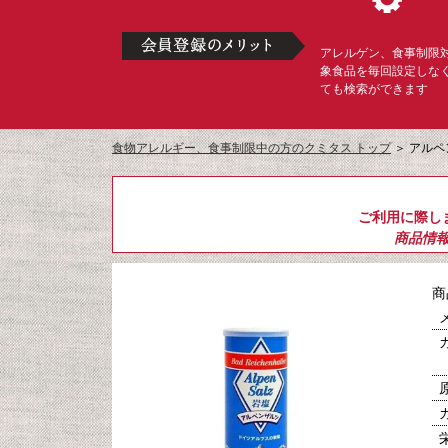
アレルゲン、食事制限
象食品を毎回設定しな
ても検索ができます
食物アレルギー、食事制限中の方のクミタス トップ
＞
アルペ
ご利用に際し
商品情
商