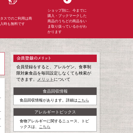
ショップ別に、今までに
購入・ブックマークした
ミタスでのご利用は商
商品のうちどの商品をい
購入時も無料です
ま取り扱っているかがわ
かります
会員登録をすると、アレルゲン、食事制
限対象食品を毎回設定しなくても検索が
できます。
メリット
について
食品回収情報
食品回収情報があります。詳細は
こちら
アレルギートピックス
食物アレルギーに関するニュース、トピ
ックスは、
こちら