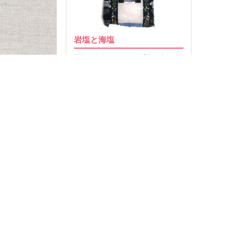
岩塩と海塩
岩塩、海塩について。減塩を考える
際に留意したいこととは…
19
2015.01.28
MORE
記事T
食品検
クミ
食事制限をしている人が
お問
食品を探して購入できる“クミタス”
利用
プラ
58,353
ヘル
食物ア