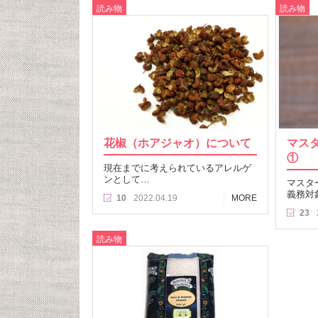
読み物
読み物
花椒（ホアジャオ）について
マス
①
現在までに考えられているアレルゲ
ンとして…
マスタ
義務対
10
2022.04.19
MORE
23
読み物