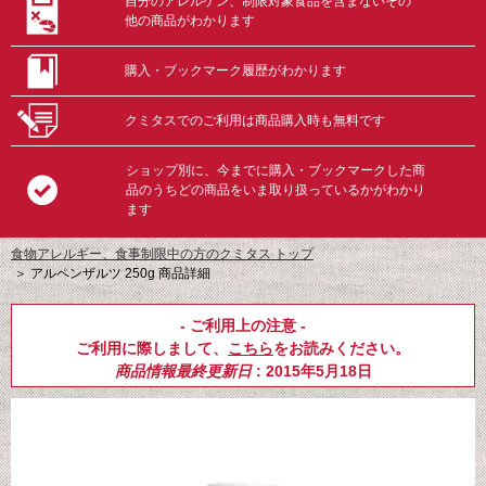
自分のアレルゲン、制限対象食品を含まないその
他の商品がわかります
購入・ブックマーク履歴がわかります
クミタスでのご利用は商品購入時も無料です
ショップ別に、今までに購入・ブックマークした商
品のうちどの商品をいま取り扱っているかがわかり
ます
食物アレルギー、食事制限中の方のクミタス トップ
＞
アルペンザルツ 250g 商品詳細
- ご利用上の注意 -
ご利用に際しまして、
こちら
をお読みください。
商品情報最終更新日
: 2015年5月18日