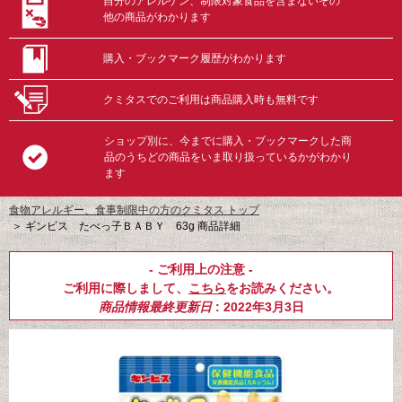
自分のアレルゲン、制限対象食品を含まないその
他の商品がわかります
購入・ブックマーク履歴がわかります
クミタスでのご利用は商品購入時も無料です
ショップ別に、今までに購入・ブックマークした商
品のうちどの商品をいま取り扱っているかがわかり
ます
食物アレルギー、食事制限中の方のクミタス トップ
＞
ギンビス たべっ子ＢＡＢＹ 63g 商品詳細
- ご利用上の注意 -
ご利用に際しまして、
こちら
をお読みください。
商品情報最終更新日
: 2022年3月3日