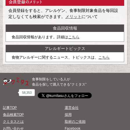
会員登録をすると、アレルゲン、食事制限対象食品を毎回設
定しなくても検索ができます。
メリット
について
食品回収情報
食品回収情報があります。詳細は
こちら
アレルギートピックス
食物アレルギーに関するニュース、トピックスは、
こちら
食事制限をしている人が
食品を探して購入できる“クミタス”
58,353
記事TOP
運営会社
食品検索TOP
採用
クミタスとは
取材のご依頼
お問い合わせ
Facebook