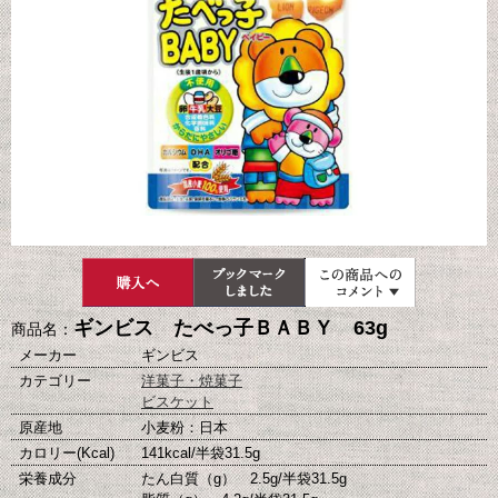
ギンビス たべっ子ＢＡＢＹ 63g
商品名：
メーカー
ギンビス
カテゴリー
洋菓子・焼菓子
ビスケット
原産地
小麦粉：日本
カロリー(Kcal)
141kcal/半袋31.5g
栄養成分
たん白質（g） 2.5g/半袋31.5g