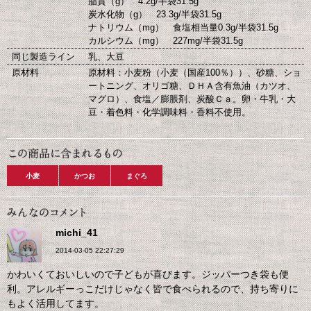
脂質（g） 4.2g/半袋31.5g
炭水化物（g） 23.3g/半袋31.5g
ナトリウム（mg） 食塩相当量0.3g/半袋31.5g
カルシウム（mg） 227mg/半袋31.5g
同じ製造ライン
乳、大豆
原材料
原材料：小麦粉（小麦（国産100％））、砂糖、ショ
ートニング、オリゴ糖、ＤＨＡ含有魚油（カツオ、
マグロ）、食塩／膨脹剤、炭酸Ｃａ。卵・牛乳・大
豆・着色料・化学調味料・香料不使用。
小麦
かつお
まぐろ
michi_41
2014-03-05 22:27:29
かわいくておいしいので子どもが喜びます。ジッパーつき袋も便
利。アレルギーっこだけじゃなく皆で食べられるので、持ち寄りに
もよく活用してます。