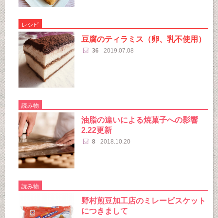
レシピ
豆腐のティラミス（卵、乳不使用）
36
2019.07.08
読み物
油脂の違いによる焼菓子への影響
2.22更新
8
2018.10.20
読み物
野村煎豆加工店のミレービスケット
につきまして