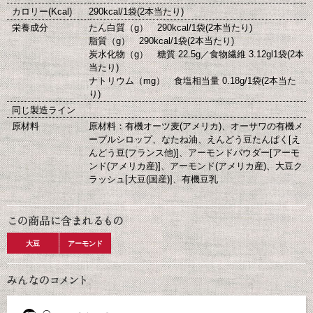
カロリー(Kcal)
290kcal/1袋(2本当たり)
栄養成分
たん白質（g） 290kcal/1袋(2本当たり)
脂質（g） 290kcal/1袋(2本当たり)
炭水化物（g） 糖質 22.5g／食物繊維 3.12gl1袋(2本
当たり)
ナトリウム（mg） 食塩相当量 0.18g/1袋(2本当た
り)
同じ製造ライン
原材料
原材料：有機オーツ麦(アメリカ)、オーサワの有機メ
ープルシロップ、なたね油、えんどう豆たんぱく[え
んどう豆(フランス他)]、アーモンドパウダー[アーモ
ンド(アメリカ産)]、アーモンド(アメリカ産)、大豆ク
ラッシュ[大豆(国産)]、有機豆乳
大豆
アーモンド