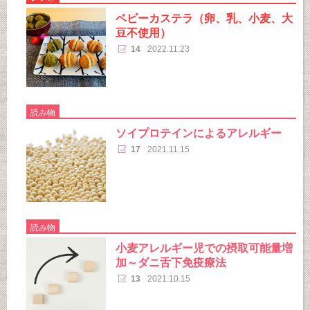
ベビーカステラ（卵、乳、小麦、大
豆不使用）
14
2022.11.23
読み物
ソイプロテインによるアレルギー
17
2021.11.15
読み物
小麦アレルギー児での摂取可能量増
加～ダニ舌下免疫療法
13
2021.10.15