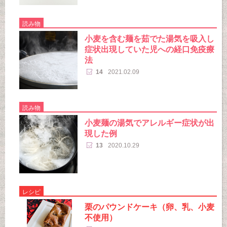
読み物
小麦を含む麺を茹でた湯気を吸入し
症状出現していた児への経口免疫療
法
14
2021.02.09
読み物
小麦麺の湯気でアレルギー症状が出
現した例
13
2020.10.29
レシピ
栗のパウンドケーキ（卵、乳、小麦
不使用）