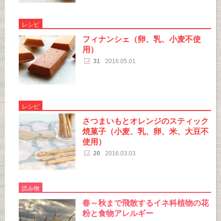
レシピ
フィナンシェ（卵、乳、小麦不使
用）
31
2016.05.01
レシピ
さつまいもとオレンジのスティック
焼菓子（小麦、乳、卵、米、大豆不
使用）
20
2016.03.03
読み物
春～秋まで飛散するイネ科植物の花
粉と食物アレルギー