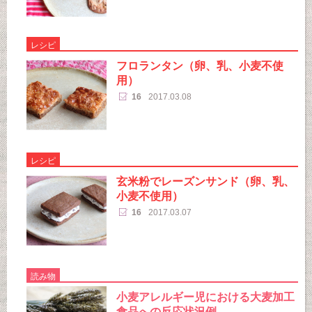
レシピ
フロランタン（卵、乳、小麦不使
用）
16
2017.03.08
レシピ
玄米粉でレーズンサンド（卵、乳、
小麦不使用）
16
2017.03.07
読み物
小麦アレルギー児における大麦加工
食品への反応状況例