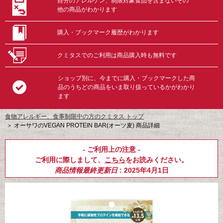
自分のアレルゲン、制限対象食品を含まないその
他の商品がわかります
購入・ブックマーク履歴がわかります
クミタスでのご利用は商品購入時も無料です
ショップ別に、今までに購入・ブックマークした商
品のうちどの商品をいま取り扱っているかがわかり
ます
食物アレルギー、食事制限中の方のクミタス トップ
＞
オーサワのVEGAN PROTEIN BAR(オーツ麦) 商品詳細
- ご利用上の注意 -
ご利用に際しまして、
こちら
をお読みください。
商品情報最終更新日
: 2025年4月1日