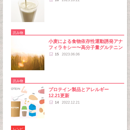
読み物
小麦による食物依存性運動誘発アナ
フィラキシー〜高分子量グルテニン
15
2023.06.06
読み物
プロテイン製品とアレルギー
12.21更新
14
2022.12.21
レシピ