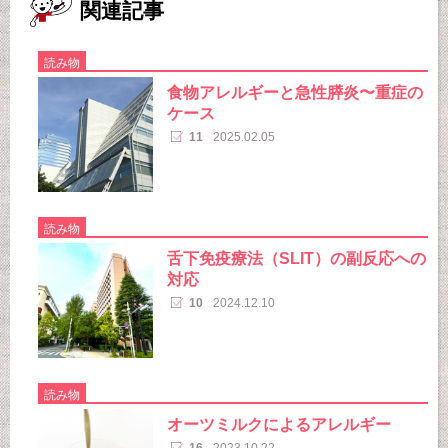
関連記事
読み物
食物アレルギーと急性膵炎〜重症の
ケース
11
2025.02.05
読み物
舌下免疫療法（SLIT）の副反応への
対応
10
2024.12.10
読み物
オーツミルクによるアレルギー
16
2023.10.22