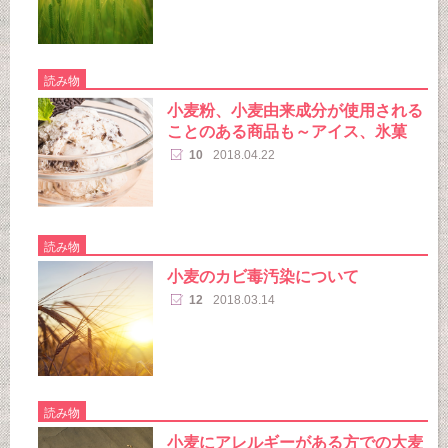
読み物
小麦粉、小麦由来成分が使用される
ことのある商品も～アイス、氷菓
10
2018.04.22
読み物
小麦のカビ毒汚染について
12
2018.03.14
読み物
小麦にアレルギーがある方での大麦