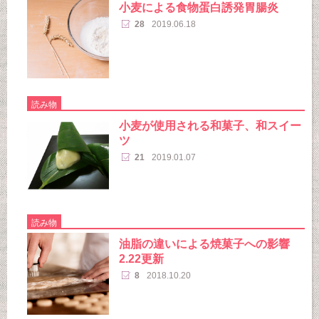
小麦による食物蛋白誘発胃腸炎
28
2019.06.18
読み物
小麦が使用される和菓子、和スイー
ツ
21
2019.01.07
読み物
油脂の違いによる焼菓子への影響
2.22更新
8
2018.10.20