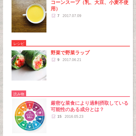
コーンスープ（乳、大豆、小麦不使
用）
7
2017.07.09
レシピ
野菜で野菜ラップ
9
2017.06.21
読み物
厳密な菜食により過剰摂取している
可能性のある成分とは？
15
2016.05.23