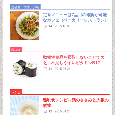
患者会・団体、お店
定番メニューは7品目の確認が可能
なカフェ（ベーカリーレストラン）
14
2015.10.06
読み物
動物性食品を摂取しないことで欠
乏、不足しやすいビタミンB12
31
2015.06.21
レシピ
離乳食レシピ～鶏のささみと大根の
煮物
12
2015.04.24