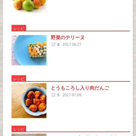
レシピ
野菜のテリーヌ
8
2017.08.27
レシピ
とうもころし入り肉だんご
5
2017.07.09
レシピ