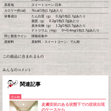
原産地
スイートコーン:日本
カロリー(Kcal)
7kcal/1包(1.7g)あたり
栄養成分
たん白質（g） 0.2g/1包(1.7g)あたり
脂質（g） 0.2g/1包(1.7g)あたり
炭水化物（g） 1.2g/1包(1.7g)あたり
ナトリウム（mg） 0〜0.4mg/1包(1.7g)あたり
同じ製造ライン
情報収集中
原材料
原材料：スイートコーン、でん粉
関連記事
読み物
皮膚症状のある状態下での症状出現
のケースから