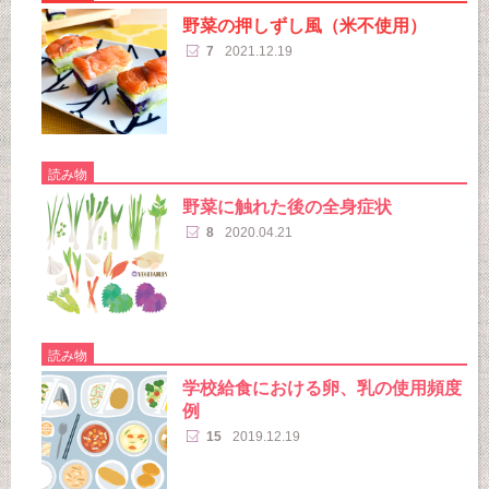
野菜の押しずし風（米不使用）
7
2021.12.19
読み物
野菜に触れた後の全身症状
8
2020.04.21
読み物
学校給食における卵、乳の使用頻度
例
15
2019.12.19