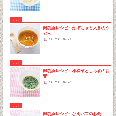
レシピ
離乳食レシピ～かぼちゃと人参のう
どん
12
2015.04.23
レシピ
離乳食レシピ～小松菜としらすのお
粥
19
2015.04.20
レシピ
離乳食レシピ～ひえパフのお粥