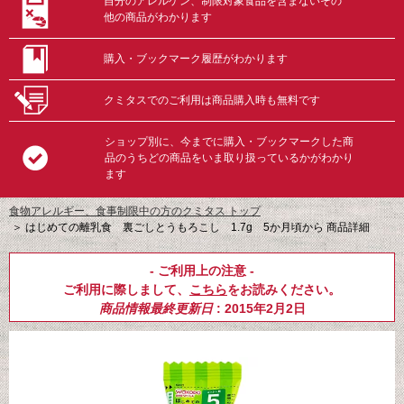
自分のアレルゲン、制限対象食品を含まないその
他の商品がわかります
購入・ブックマーク履歴がわかります
クミタスでのご利用は商品購入時も無料です
ショップ別に、今までに購入・ブックマークした商
品のうちどの商品をいま取り扱っているかがわかり
ます
食物アレルギー、食事制限中の方のクミタス トップ
＞
はじめての離乳食 裏ごしとうもろこし 1.7g 5か月頃から 商品詳細
- ご利用上の注意 -
ご利用に際しまして、
こちら
をお読みください。
商品情報最終更新日
: 2015年2月2日