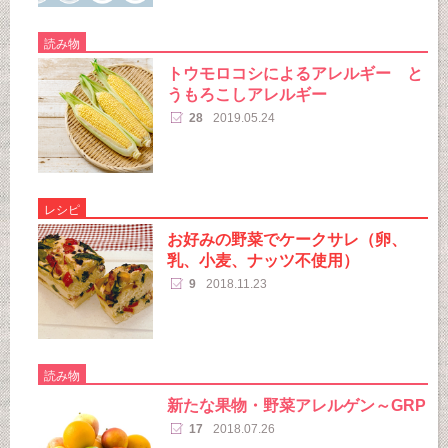
読み物
トウモロコシによるアレルギー と
うもろこしアレルギー
28
2019.05.24
レシピ
お好みの野菜でケークサレ（卵、
乳、小麦、ナッツ不使用）
9
2018.11.23
読み物
新たな果物・野菜アレルゲン～GRP
17
2018.07.26