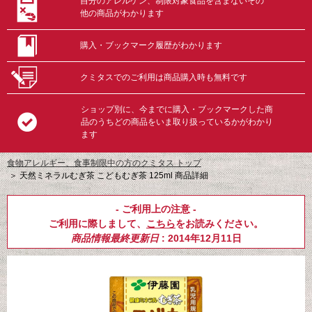
自分のアレルゲン、制限対象食品を含まないその
他の商品がわかります
購入・ブックマーク履歴がわかります
クミタスでのご利用は商品購入時も無料です
ショップ別に、今までに購入・ブックマークした商
品のうちどの商品をいま取り扱っているかがわかり
ます
食物アレルギー、食事制限中の方のクミタス トップ
＞
天然ミネラルむぎ茶 こどもむぎ茶 125ml 商品詳細
- ご利用上の注意 -
ご利用に際しまして、
こちら
をお読みください。
商品情報最終更新日
: 2014年12月11日