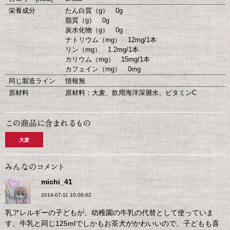
栄養成分
たん白質（g） 0g
脂質（g） 0g
炭水化物（g） 0g
ナトリウム（mg） 12mg/1本
リン（mg） 1.2mg/1本
カリウム（mg） 15mg/1本
カフェイン（mg） 0mg
同じ製造ライン
情報無
原材料
原材料：大麦、飲用海洋深層水、ビタミンC
大麦
michi_41
2014-07-11 10:06:02
乳アレルギーの子どもが、幼稚園の牛乳の代替として使っていま
す。牛乳と同じ125mlでしかもお茶犬がかわいいので、子どもも喜