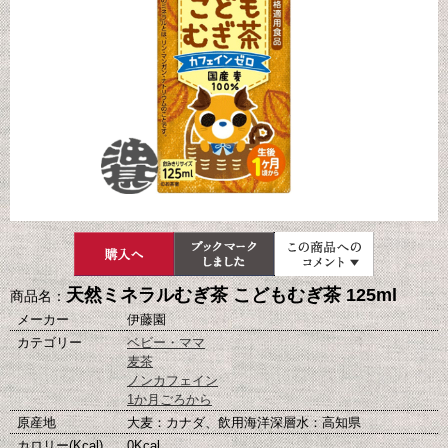
天然ミネラルむぎ茶 こどもむぎ茶 125ml
商品名：
メーカー
伊藤園
カテゴリー
ベビー・ママ
麦茶
ノンカフェイン
1か月ごろから
原産地
大麦：カナダ、飲用海洋深層水：高知県
カロリー(Kcal)
0Kcal