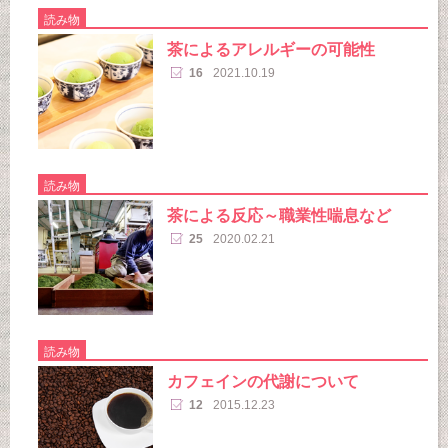
読み物
茶によるアレルギーの可能性
16
2021.10.19
読み物
茶による反応～職業性喘息など
25
2020.02.21
読み物
カフェインの代謝について
12
2015.12.23