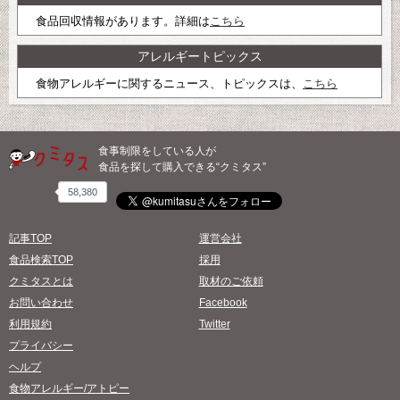
食品回収情報があります。詳細は
こちら
アレルギートピックス
食物アレルギーに関するニュース、トピックスは、
こちら
食事制限をしている人が
食品を探して購入できる“クミタス”
58,380
記事TOP
運営会社
食品検索TOP
採用
クミタスとは
取材のご依頼
お問い合わせ
Facebook
利用規約
Twitter
プライバシー
ヘルプ
食物アレルギー/アトピー