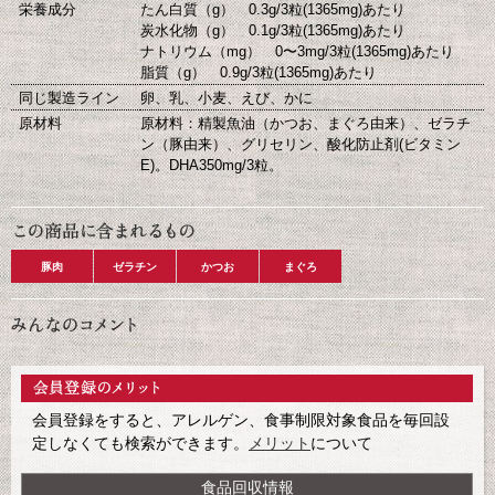
栄養成分
たん白質（g） 0.3g/3粒(1365mg)あたり
炭水化物（g） 0.1g/3粒(1365mg)あたり
ナトリウム（mg） 0〜3mg/3粒(1365mg)あたり
脂質（g） 0.9g/3粒(1365mg)あたり
同じ製造ライン
卵、乳、小麦、えび、かに
原材料
原材料：精製魚油（かつお、まぐろ由来）、ゼラチ
ン（豚由来）、グリセリン、酸化防止剤(ビタミン
E)。DHA350mg/3粒。
豚肉
ゼラチン
かつお
まぐろ
会員登録をすると、アレルゲン、食事制限対象食品を毎回設
定しなくても検索ができます。
メリット
について
食品回収情報