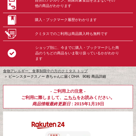
自分のアレルゲン、制限対象食品を含まないその
他の商品がわかります
購入・ブックマーク履歴がわかります
クミタスでのご利用は商品購入時も無料です
ショップ別に、今までに購入・ブックマークした商
品のうちどの商品をいま取り扱っているかがわかり
ます
食物アレルギー、食事制限中の方のクミタス トップ
＞
ビーンスタークスノー 赤ちゃんに届くDHA 90粒 商品詳細
- ご利用上の注意 -
ご利用に際しまして、
こちら
をお読みください。
商品情報最終更新日
: 2015年1月19日