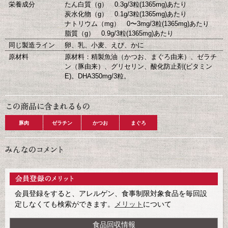
栄養成分
たん白質（g） 0.3g/3粒(1365mg)あたり
炭水化物（g） 0.1g/3粒(1365mg)あたり
ナトリウム（mg） 0〜3mg/3粒(1365mg)あたり
脂質（g） 0.9g/3粒(1365mg)あたり
同じ製造ライン
卵、乳、小麦、えび、かに
原材料
原材料：精製魚油（かつお、まぐろ由来）、ゼラチ
ン（豚由来）、グリセリン、酸化防止剤(ビタミン
E)。DHA350mg/3粒。
豚肉
ゼラチン
かつお
まぐろ
会員登録をすると、アレルゲン、食事制限対象食品を毎回設
定しなくても検索ができます。
メリット
について
食品回収情報