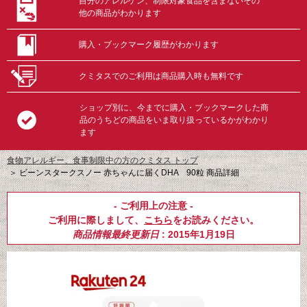
自分のアレルゲン、制限対象食品を含まないその
他の商品がわかります
購入・ブックマーク履歴がわかります
クミタスでのご利用は商品購入時も無料です
ショップ別に、今までに購入・ブックマークした商
品のうちどの商品をいま取り扱っているかがわかり
ます
食物アレルギー、食事制限中の方のクミタス トップ
＞
ビーンスタークスノー 赤ちゃんに届くDHA 90粒 商品詳細
- ご利用上の注意 -
ご利用に際しまして、
こちら
をお読みください。
商品情報最終更新日
: 2015年1月19日