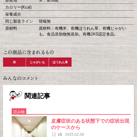
原産地
米：新潟産
カロリー(Kcal)
栄養成分
同じ製造ライン
情報無
原材料
原材料：有機米、有機ほうれん草、有機じゃがい
も。食品添加物無添加。有機JAS認定食品。
米
じゃがいも
ほうれん草
関連記事
読み物
皮膚症状のある状態下での症状出現
のケースから
10
2025.02.08