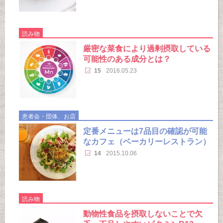
読み物
厳密な菜食により過剰摂取している
可能性のある成分とは？
15
2016.05.23
患者会・団体、お店
定番メニューは7品目の確認が可能
なカフェ（ベーカリーレストラン）
14
2015.10.06
読み物
動物性食品を摂取しないことで欠