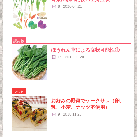
8
2020.04.21
読み物
ほうれん草による症状可能性①
11
2019.01.20
レシピ
お好みの野菜でケークサレ（卵、
乳、小麦、ナッツ不使用）
9
2018.11.23