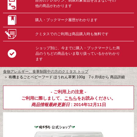
自分のアレルゲン、制限対象食品を含まないその
他の商品がわかります
購入・ブックマーク履歴がわかります
クミタスでのご利用は商品購入時も無料です
ショップ別に、今までに購入・ブックマークした商
品のうちどの商品をいま取り扱っているかがわかり
ます
食物アレルギー、食事制限中の方のクミタス トップ
＞
有機まるごとベビーフード ほうれん草粥 100g 7ヶ月頃から 商品詳細
- ご利用上の注意 -
ご利用に際しまして、
こちら
をお読みください。
商品情報最終更新日
: 2014年12月11日