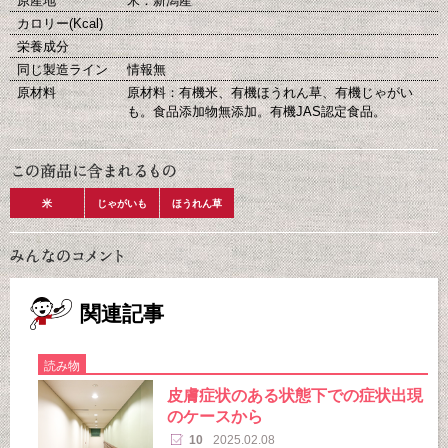
原産地
米：新潟産
カロリー(Kcal)
栄養成分
同じ製造ライン
情報無
原材料
原材料：有機米、有機ほうれん草、有機じゃがい
も。食品添加物無添加。有機JAS認定食品。
米
じゃがいも
ほうれん草
関連記事
読み物
皮膚症状のある状態下での症状出現
のケースから
10
2025.02.08