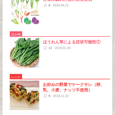
8
2020.04.21
読み物
ほうれん草による症状可能性①
11
2019.01.20
レシピ
お好みの野菜でケークサレ（卵、
乳、小麦、ナッツ不使用）
9
2018.11.23