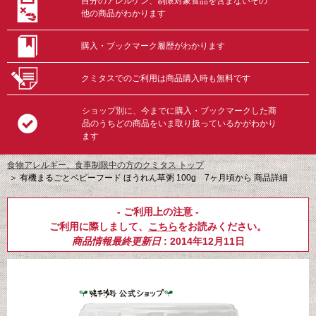
自分のアレルゲン、制限対象食品を含まないその
他の商品がわかります
購入・ブックマーク履歴がわかります
クミタスでのご利用は商品購入時も無料です
ショップ別に、今までに購入・ブックマークした商
品のうちどの商品をいま取り扱っているかがわかり
ます
食物アレルギー、食事制限中の方のクミタス トップ
＞
有機まるごとベビーフード ほうれん草粥 100g 7ヶ月頃から 商品詳細
- ご利用上の注意 -
ご利用に際しまして、
こちら
をお読みください。
商品情報最終更新日
: 2014年12月11日