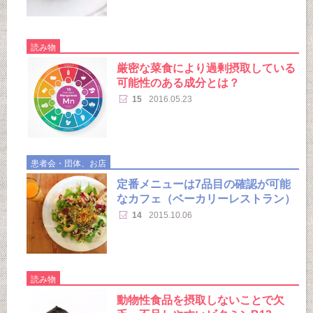
読み物
厳密な菜食により過剰摂取している
可能性のある成分とは？
15
2016.05.23
患者会・団体、お店
定番メニューは7品目の確認が可能
なカフェ（ベーカリーレストラン）
14
2015.10.06
読み物
動物性食品を摂取しないことで欠